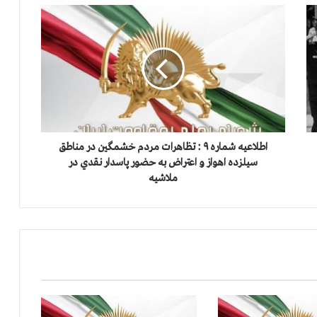
ا
ط
ل
ا
ع
ی
ه
ش
م
ا
اطلاعیه شماره ۹ : تظاهرات مردم خشمگين در مناطق
ر
سيلزده اهواز و اعتراض به حضور پاسدار نقدي در
ه
ملاشيه
۹
:
ت
ظ
ا
ه
ر
ا
ت