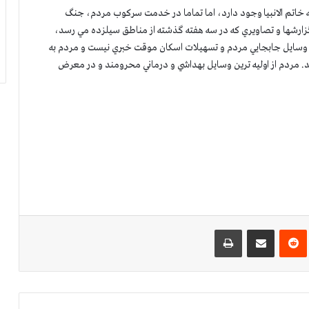
 به خاتم الانبيا وجود دارد، اما تماما در خدمت سركوب مردم، جنگ
گزارشها و تصاويري كه در سه هفته گذشته از مناطق سيلزده مي رسد،
، وسايل جابجايي مردم و تسهيلات اسكان موقت خبري نيست و مردم به
زند. مردم از اوليه ترين وسايل بهداشي و درماني محرومند و در معرض
‌ترست
‫رددیت
اشتراک گذاری از طریق ایمیل
چاپ