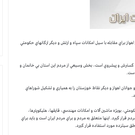
از براي مقابله با سيل امكانات سپاه و ارتش و ديگر ارگانهاي حكومتي
ال گسترش و پيشروي است، بخش وسيعي از مردم اين استان بي خانمان و
است.
وانان اهواز و ديگر نقاط خوزستان را به همياري و تشكيل شوراهاي
.
كومتي، بويژه ماشين آلات و امكانات مهندسي، قايقها، هليكوپترها،
مردم قرار گيرد. اينها متعلق به مردم و براي مردم ايران است و بايد براي
طق سيلزده مورد استفاده قرار گيرد.