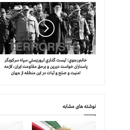
خ
ا
ن
م
ر
ج
و
ي
:
ل
خانم رجوي: ليست گذاري تروريستي سپاه سركوبگر
ي
پاسداران خواست ديرين و برحق مقاومت ايران، لازمه
س
امنيت و صلح و ثبات در اين منطقه از جهان
ت
گ
ذ
ا
ر
نوشته های مشابه
ي
ت
ر
و