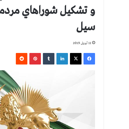
و تشكيل شوراهاي مردمي د
سيل
11 آوریل 2019
فیس بوک
X
لینکدین
‫تامبلر
‫پین‌ترست
‫رددیت