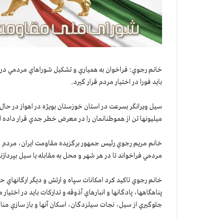
خانم رجوي: فراخوان به همياري و تشكيل شوراهاي مردمي در اهو
بايد فورا در اختيار مردم قرار گيرد.
سيل ويرانگر بسرعت در استان خوزستان بويژه در اهواز در ح
ميليونها تن از هموطنانمان را در معرض خطر جدي قرار داده 
خانم مريم رجوي رئيس جمهور برگزيده مقاومت ايران، مردم و ج
مردمي فراخواند تا در هر شهر و محل به مقابله با سيل بپردازند
خانم رجوي تاكيد كرد امكانات سپاه و ارتش و ديگر ارگانهاي ح
پناهگاهها، پادگانها و انبارهاي آذوقه و تداركات بايد در اختيار 
جلوگيري از سيل، نجات سيلزدگان، اسكان آنها و باز سازي منا