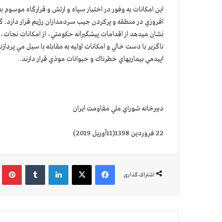
اين امكانات به وفور در اختيار سپاه و ارتش و قرارگاه موسوم
افروزي در منطقه و پركردن جيب سردمداران رژيم قرار دارد. 
نشان ميدهد از اقدامات پيشگيرانه حكومتي، از امكانات نجات
ناگزير با دست خالي و امكانات اوليه به مقابله با سيل مي پردا
اپيدمي بيماريهاي خطرناك و حيوانات موذي قرار دارند.
دبيرخانه شوراي ملي مقاومت ايران
22 فروردين 1398(11آوريل 2019)
فیس بوک
X
لینکدین
‫تامبلر
‫پین
اشتراک گذاری