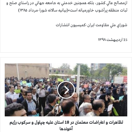
ازمصالح عالي كشور، بلكه همچنين خدمتي به جامعه جهاني در راستاي صلح و
ثبات منطقه پرآشوب خاورميانه است»(بیانیه سالانه شورا-مرداد ۱۳۸۵)
شوراي ملي مقاومت ايران-کمیسیون انتشارات
15 اردیبهشت ۱۳۹۸
ت
ظ
ا
ه
ر
ا
ت
و
ا
ع
تظاهرات و اعتراضات معلمان در 18 استان علیه چپاول و سرکوب رژيم
ت
آخوندها