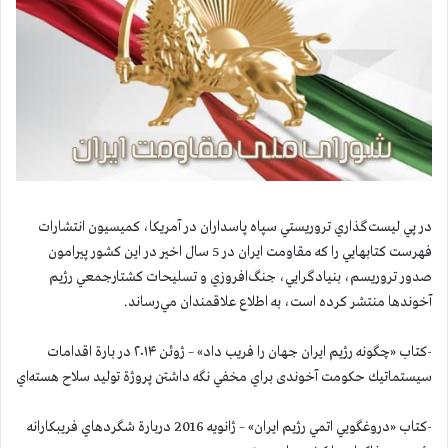
در پي ليست‌گذاري تروريستي سپاه پاسداران در آمريكا، كميسيون انتشارات
فهرست كتابهايي را كه مقاومت ايران در 5 سال اخير در اين كشور پيرامون
صدور تروريسم، بنيادگرايي، جنگ‌افروزي و تسليحات كشتارجمعي رژيم
آخوندها منتشر كرده است، به اطلاع علاقمندان مي‌رساند.
-كتاب «چگونه رژيم ايران جهان را فريب داد» – ژوئن ۲۰۱۴ در بارة اقدامات
سيستماتيك حکومت آخوندی براي مخفي نگه داشتن پروژة توليد سلاح هسته‌اي
-كتاب «دروغگویي اتمي رژيم ايران» – ژانويه 2016 دربارة شگردهاي فریبکارانه