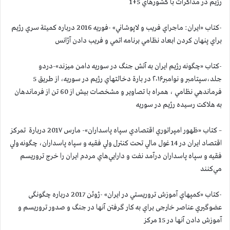
رژیم در مذاكرات با كشورهاي 5+1
-كتاب «ايران: ماجراي فريب و لاپوشاني» -فوريه 2016 درباره كميتة سري رژيم
براي پنهان كردن ابعاد نظامي برنامه اتمي و فريب دادن آژانس
-کتاب «چگونه رژیم ايران به آتش جنگ در سوريه دامن ميزند»-دردو
جلد،سپتامبر و نوامبر۲۰۱۶ در بارة دخالتهاي رژيم در سوريه، از طریق 5
فرماندهي نظامي ، همراه با تصاویر و مشخصات بيش از 60 تن از فرماندهان
به هلاکت رسیده رژيم در سوریه
– کتاب «ظهور امپراتوري اقتصادي سپاه پاسداران»- مارس 201۷ دربارة تمركز
اقتصاد ایران در 14 غول مالي تحت كنترل ولي فقيه و سپاه پاسداران، چگونه ولي
فقيه و سپاه پاسداران درآمد نفت و دارايي‌هاي مردم ايران را خرج تروريسم
مي‌كنند
-کتاب «كمپهاي آموزش تروريستي در ايران» -ژوئن 2017 درباره چگونگی
عضوگيري عناصر خارجی براي به کار گرفتن آنها در جنگ و صدور تروريسم و
آموزش دادن آنها در 15 مركز