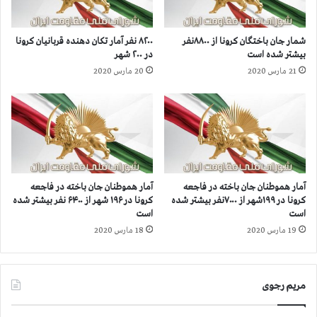
ل
ي
ی
ا
ه
س
شمار جان‌ باختگان کرونا از ۸۸۰۰نفر
۸۲۰۰ نفر آمار تکان دهنده قربانیان کرونا
چ
ي
بیشتر شده است
در ۲۰۰ شهر
پ
ك
21 مارس 2020
20 مارس 2020
ا
ه
و
د
ل
ر
و
ا
س
و
ر
ا
ک
ي
و
ل
آمار هموطنان جان‌ باخته در فاجعه
آمار هموطنان جان باخته در فاجعه
ب
ا
کرونا در ۱۹۹شهر از ۷۰۰۰نفر بیشتر شده
کرونا در ۱۹۶ شهر از ۶۴۰۰ نفر بیشتر شده
ر
ر
است
است
ژ
د
19 مارس 2020
18 مارس 2020
ي
ي
م
ب
آ
ه
خ
ش
مریم رجوی
و
ت
ن
م