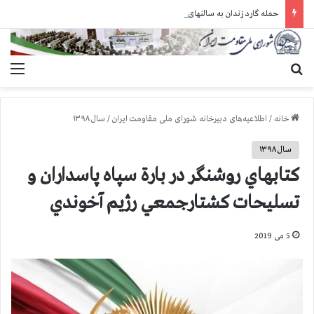
حمله گارد زندان به سالنهای ۳ و ۴ بند ۷ اوین و اعمال فشار بر زندانیان سیاسی در شهرهای مختلف
جستجو برای
منو
خانه
/
اطلاعیه‌های دبیرخانه شورای ملی مقاومت ایران
/
سال ۱۳۹۸
سال ۱۳۹۸
كتابهاي روشنگر در بارة سپاه پاسداران و
تسليحات كشتارجمعي رژيم آخوندي
5 می 2019