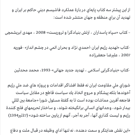
از اين پيشتر سه كتاب پايه‌اي در بارة عملكرد فاشيسم ديني حاكم بر ايران و
تهديد آن براي منطقه و جهان منتشر شده است:
– کتاب «سپاه پاسداران ، ارتش بنیادگرا و تروریست»-2008 ، مهدی ابریشمچی
-كتاب «تهديد رژيم ايران-احمدي نژاد و بحران اتمي در چشم انداز» -فوريه
2007 ، عليرضا جعفرزاده
-کتاب «بنیادگرایی اسلامی ، تهدید جدید جهانی»-1993، محمد محدثین
شوراي ملي مقاومت ايران نه فقط افشاگر اقدامات و پروژه هاي ضد ملي رژيم
آخوندها بلكه پيشگام و مروج اتخاذ يك سياست قاطع در مقابل سياست
فاجعه آفرين مماشات بوده است تا به گفتة مسئول شورا «جامعة بين المللي
بيدار شود، وجدانهاي انساني برانگيخته شوند، و ساختار تحريمهاي فلج كنندة
رژيم و ليست گذاري آنها، آجر به آجر، آنهم از پايين ساخته شود» (27تير1394)
«اين نقش هدايتگر و سمت دهنده، نه تنها اداي وظيفه در قبال ملت و دفاع