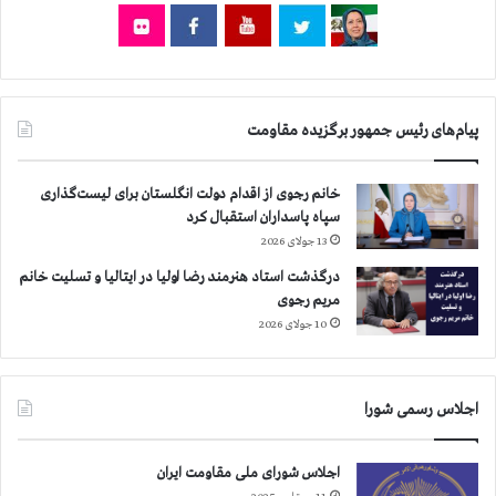
د
ا
ه
ه
ا
ا
م
س
پیام‌های رئیس جمهور برگزیده مقاومت
ا
ل
د
خانم رجوی از اقدام دولت انگلستان برای لیست‌گذاری
س
سپاه پاسداران استقبال کرد
ت
13 جولای 2026
گ
ي
درگذشت استاد هنرمند رضا اولیا در ایتالیا و تسلیت خانم
ر
مریم رجوی
ش
10 جولای 2026
د
ه
ا
اجلاس رسمی شورا
ن
د
اجلاس شورای ملی مقاومت ایران