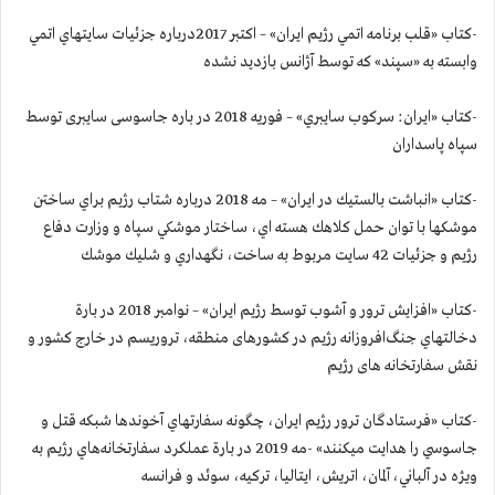
-کتاب «قلب برنامه اتمي رژیم ايران» – اكتبر 2017درباره جزئيات سايتهاي اتمي
وابسته به «سپند» كه توسط آژانس بازديد نشده
-کتاب «ايران: سركوب سايبري» – فوريه 2018 در باره جاسوسی سایبری توسط
سپاه پاسداران
-کتاب «انباشت بالستيك در ايران» – مه 2018 درباره شتاب رژیم براي ساختن
موشكها با توان حمل كلاهك هسته اي، ساختار موشكي سپاه و وزارت دفاع
رژيم و جزئيات 42 سايت مربوط به ساخت، نگهداري و شليك موشك
-کتاب «افزايش ترور و آشوب توسط رژيم ايران» – نوامبر 2018 در بارة
دخالتهاي جنگ‌افروزانه رژيم در کشورهای منطقه، تروريسم در خارج كشور و
نقش سفارتخانه های رژیم
-کتاب «فرستادگان ترور رژیم ايران، چگونه سفارتهاي آخوندها شبكه قتل و
جاسوسي را هدايت ميكنند» -مه 2019 در بارة عملكرد سفارتخانه‌هاي رژيم به
ويژه در آلباني، آلمان، اتريش، ايتاليا، تركيه، سوئد و فرانسه