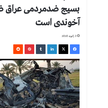
بسیج ضدمردمی عراق ضربه
آخوندی است
3 ژانویه 2020
فیس بوک
X
لینکدین
‫تامبلر
‫پین‌ترست
‫رددیت