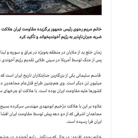
خانم مریم رجوی رئیس جمهور برگزیده مقاومت ایران هلاکت
ضربه جبران‌ناپذیر به رژیم آخوندیخواند و تأکید کرد
زمان خلع ید از ملایان در منطقه به‌ویژه در عراق و سوریه و لبن
پس از جنگ توسط آمریکا در سینی طلایی تقدیم رژیم آخوندی ش
قاسم سلیمانی یکی از بزرگترین جنایتکاران تاریخ ایران است که
میلیون تن دیگر است. وی هم‌چنین طراح قتل‌عام مجاهدین در ا
کشورها علیه مقاومت ایران بوده است. با هلاکت او چرخهای سرن
علاوه بر این با هلاکت دژخیم ابومهدی مهندس سرکرده بسیج د
مجاهدان اشرفی که از دو دهه پیش توسط مقاومت ایران افشا‌ ش
ایران فرا رسیده است.
خانم رجوی افزود: در حالی‌که سرنگونی رژیم آخوندی در چشم‌ا