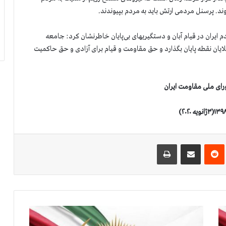
د. پرسنل مردمی ارتش باید به مردم بپیوندند.
دت دست کم ۱۵۰۰تن از فرزندان مردم ایران در قیام آبان و دستگیریهای بی‌پایان خاطرنشان کرد: جامعه
م ملایان نقطه پایان بگذارد و حق مقاومت و قیام برای آزادی و حق حاکمیت
رای ملی مقاومت ایران
‌ترست
‫رددیت
اشتراک گذاری از طریق ایمیل
چاپ
ا
س