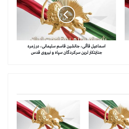
م
ا
ع
ی
ل
ق
ا
آ
اسماعیل قاآنی، جانشین قاسم سلیمانی، در زمره
ن
جنایتکار ترین سرکردگان سپاه و نیروی قدس
ی
،
ج
ا
ن
ش
ی
ن
ق
ا
س
م