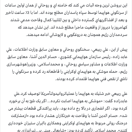
اين بروشن ترين وجه اثبات مي كند كه خامنه اي و روحاني از همان اولين ساعات
از سرنگوني هواپيما توسط سپاه پاسداران مطلع بوده اند. اما با 72 ساعت تاخير
و بعد از افشاگريهاي گسترده داخلي و بين الملليبا كمال وقاحت مدعي شدند
كهامروز يا ديروز از واقعيت ماجرا مطلع شده اند. اين نشان ميدهد كه
سردمداران رژيم همچنان به دروغگويي و لاپوشاني ادامه ميدهند.
پيش از اين، علي ربيعي، سخنگوي روحاني و معاون سابق وزارت اطلاعات، علي
عابد زاده، رئيس سازمان هواپيمايي كشوري، حسام الدين آشنا، معاون سابق
وزارت اطلاعات و مشاور سياسي روحاني، و محمداسلامی، وزیرراهوشهرسازی
رژيم، حمله موشكي به هواپيماي اوكرايني را قاطعانه رد كرده و سرنگوني را
ناشي از نقص فني هواپيما قلمداد كرده بودند.
علي ربيعي خبر شليك به هواپيما را عملیاتروانیدولتآمریکا توصيف كرد.علي
عابدزاده گفت: «موشکی به هواپیما اصابت نکرده… اگر یک شئ به آن برخورد
کرده بود، اگر انفجاری در بالا رخ داده بود، باید پراکندگی قطعات بیشتر می
شد». حسام الدين آشنا با وقاحت به خبرنگاران هشدار داده بود «ازمشارکت
درجنگ روانی مربوط به هواپیمای اوکراینی وهمکاری باایران ستیزان خودداری
کنند». محمد اسلامي تأكيد كرده بود: «شایعاتی مبنی بر…تیراندازی به