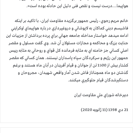
هواپیما….درست نیست و نقص فنی دلیل این حادثه بوده است».
خانم مريم رجوي، رئيس جمهور برگزيده مقاومت ايران، با تاكيد بر اينكه
فاشيسم ديني كماكان به لاپوشاني و دروغپردازي در باره هواپيماي اوكرايني
ادامه ميدهد خواستار مداخله جامعه جهاني براي پرده برداشتن از جزييات اين
جنايت بزرگ و محاكمه و مجازات مسئولان آن شد. وي گفت مسئول و مقصر
اصلي كساني جز خامنه اي به مثابه فرمانده كل قواي و روحاني به مثابه رييس
جمهور اين رژيم و سركردگان سپاه پاسداران نيستند. همان كساني كه مقصر
كشتار بيش از 1500 تن از جوانان و قيام آفرينان در آبان ماه هستند و برغم
گذشتن دو ماه همچناناز فاش شدن آمار واقعي شهيدان، مجروحان و
دستگيرشدگان قيام جلوگيري ميكنند.
دبيرخانه شوراي ملي مقاومت ايران
21 دي 1398 (11 ژانويه 2020)