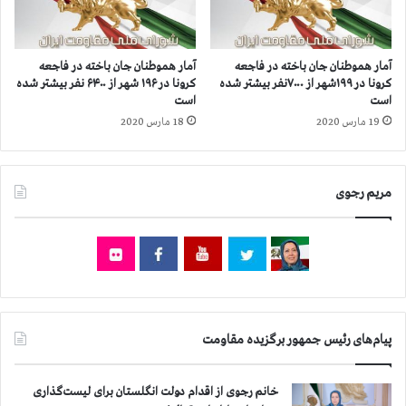
م
م
ت
ر
ه
گ
ر
آمار هموطنان جان‌ باخته در فاجعه
آمار هموطنان جان باخته در فاجعه
ب
ا
کرونا در ۱۹۹شهر از ۷۰۰۰نفر بیشتر شده
کرونا در ۱۹۶ شهر از ۶۴۰۰ نفر بیشتر شده
ر
ن
است
است
د
ب
19 مارس 2020
18 مارس 2020
ي
ا
ك
ش
ت
ع
ا
ا
مریم رجوی
ت
ر
و
ه
ر
ا
،
ي
س
م
پ
ر
ا
گ
پیام‌های رئیس جمهور برگزیده مقاومت
ه
ب
ي
ر
ح
ا
خانم رجوی از اقدام دولت انگلستان برای لیست‌گذاری
ي
ص