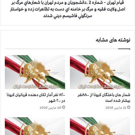
ش
–
قيام تهران – شماره 2 .دانشجويان و مردم تهران با شعارهاي مرگ بر
ج
ش
اصل ولايت فقيه و مرگ بر خامنه اي دست به تظاهرات زده و خواستار
و
م
سرنگوني فاشيسم ديني شدند
ي
ا
ا
ر
ن
ه
د
نوشته های مشابه
2
ر
.
ت
د
ه
ا
ر
ن
ا
ش
ن
ج
ب
و
ا
ي
شمار جان‌ باختگان کرونا از ۸۸۰۰نفر
۸۲۰۰ نفر آمار تکان دهنده قربانیان کرونا
ش
ا
بیشتر شده است
در ۲۰۰ شهر
ع
ن
21 مارس 2020
20 مارس 2020
ا
و
ر
م
ه
ر
ا
د
ي