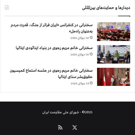
ا
دیدارها و حمایت‌های بین‌المللی
ي
د
س
سخنرانی در کنفرانس «ایران فراتر از جنگ، قدرت مردم
ت
به‌عنوان راه‌حل»
ب
18 جولای 2026
ه
ت
سخنرانی خانم مریم رجوی در بنیاد اینائودی ایتالیا
ظ
18 جولای 2026
ا
ه
سخنرانی خانم مریم رجوی در جلسه استماع کمیسیون
ر
حقوق‌بشر سنای ایتالیا
ا
16 جولای 2026
ت
ز
د
ه
و
2025© - شورای ملی مقاومت ایران
خ
و
X
خوراک
ا