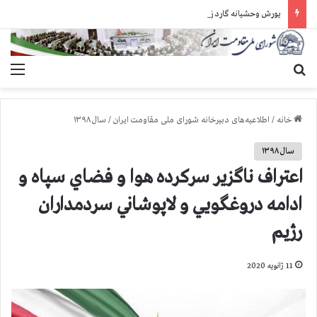
یورش وحشیانه گارد زندان اوین به سالن ۵ بند ۷ و ضرب و شتم زندانیان
جستجو برای
منو
خانه
/
اطلاعیه‌های دبیرخانه شورای ملی مقاومت ایران
/
سال ۱۳۹۸
سال ۱۳۹۸
اعتراف ناگزير سركرده هوا و فضاي سپاه و
ادامه دروغگويي و لاپوشاني سردمداران
رژيم
11 ژانویه 2020