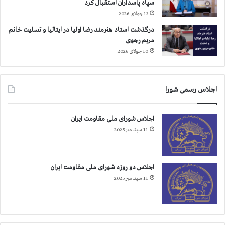
سپاه پاسداران استقبال کرد
ا
ل
13 جولای 2026
ك
و
ن
ل
درگذشت استاد هنرمند رضا اولیا در ایتالیا و تسلیت خانم
م
ا
مریم رجوی
م
ي
10 جولای 2026
ل
ت
ك
ف
ت
ق
اجلاس رسمی شورا
و
ي
ر
ه
ه
و
اجلاس شورای ملی مقاومت ایران
ا
م
11 سپتامبر 2025
ك
ر
ن
گ
ب
ر
اجلاس دو روزه شورای ملی مقاومت ایران
خ
11 سپتامبر 2025
ا
م
ن
ه