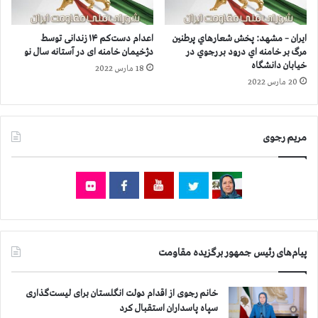
د
ه
ز
ز
ف
ا
ایران – مشهد: پخش شعارهاي پرطنين
اعدام دست‌کم ۱۴ زندانی توسط
و
ر
مرگ بر خامنه اي درود بر رجوي در
دژخیمان خامنه ای در آستانه سال نو
ل
و
خیابان دانشگاه
18 مارس 2022
،
۱
20 مارس 2022
ش
۰
ا
۰
د
ن
گ
مریم رجوی
ف
ا
ر
ن
ب
،
ي
ر
ش
ا
ت
م
ر
ش
ا
پیام‌های رئیس جمهور برگزیده مقاومت
ی
س
ر
ت
،
خانم رجوی از اقدام دولت انگلستان برای لیست‌گذاری
ش
سپاه پاسداران استقبال کرد
ی