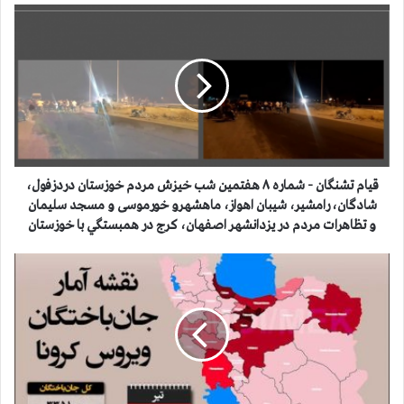
ق
ي
ا
م
ت
ش
ن
گ
ا
ن
قيام تشنگان - شماره ۸ هفتمین شب خیزش مردم خوزستان دردزفول،
-
شادگان، رامشیر، شیبان اهواز، ماهشهرو خورموسی و مسجد سليمان
ش
و تظاهرات مردم در یزدانشهر اصفهان، کرج در همبستگي با خوزستان
م
ا
آ
ر
م
ه
ا
۸
ر
ه
ج
ف
ا
ت
ن
م
گ