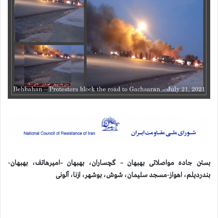
بستن جاده مواصلاتی بهبهان – گچساران، بهبهان –امیرهاتف، بهبهان-
بندردیلم، اهواز-مسجد سلیمان، شوش، بوشهر، ازنا، آلونی