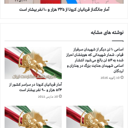
ی
د
ن
ا
آمار جانگداز قربانيان كرونا از ۳۳۵ هزار و ۱۰۰ نفر بيشتر است
ش
ز
ب
ق
خ
ر
نوشته های مشابه
ی
ب
ز
ا
ش
ن
اسامی ۱۰ تن دیگر از شهیدان سرفراز
م
ي
قیام، شمار شهیدانی که هویتشان احراز
ر
ا
شده به ۵۴ تن بالغ می‌شود انتشار
د
ن
اسامی شهیدان جنایت بزرگ در چناران و
م
ك
لردگان
خ
ر
10 ژانویه 2026
و
و
آمار قربانيان كرونا در سراسر كشور از
ز
ن
۵۲۴ هزار و ۹۰۰ نفر بيشتر است
س
ا
20 مارس 2022
ت
ا
ا
ز
ن
۳
د
۳
ر
۵