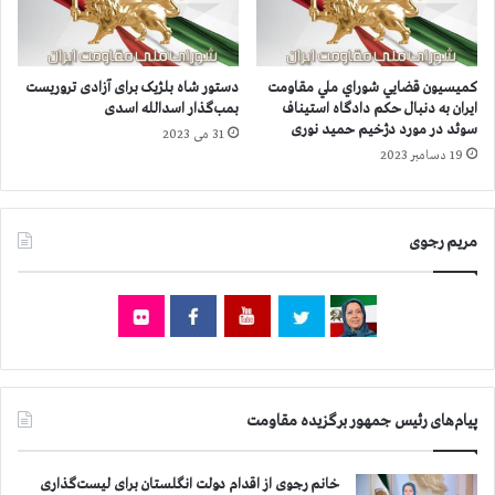
ا
ن
پ
ا
كميسيون قضايي شوراي ملي مقاومت
دستور شاه بلژیک برای آزادی تروریست
ر
ايران به دنبال حكم دادگاه استیناف
بمب‌گذار اسدالله اسدی
س
سوئد در مورد دژخیم حمید نوری
31 می 2023
،
19 دسامبر 2023
گ
و
ه
مریم رجوی
ر
د
ش
ت
ک
ر
ج
،
پیام‌های رئیس جمهور برگزیده مقاومت
ب
ه
ا
خانم رجوی از اقدام دولت انگلستان برای لیست‌گذاری