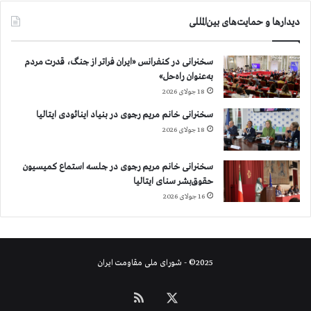
ی
دیدارها و حمایت‌های بین‌المللی
و
ا
ن
سخنرانی در کنفرانس «ایران فراتر از جنگ، قدرت مردم
غ
به‌عنوان راه‌حل»
ر
18 جولای 2026
ب
سخنرانی خانم مریم رجوی در بنیاد اینائودی ایتالیا
18 جولای 2026
سخنرانی خانم مریم رجوی در جلسه استماع کمیسیون
حقوق‌بشر سنای ایتالیا
16 جولای 2026
2025© - شورای ملی مقاومت ایران
X
خوراک