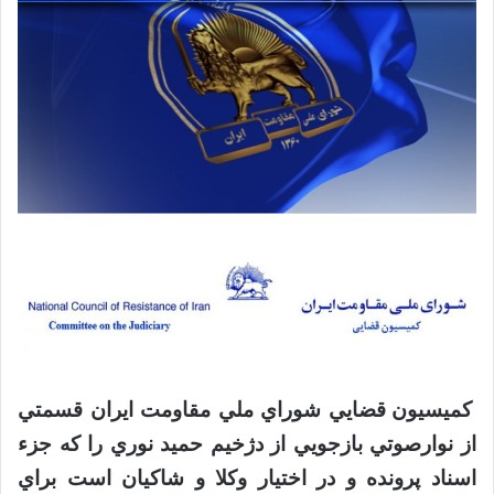
كميسيون قضايي شوراي ملي مقاومت ایران قسمتي
از نوارصوتي بازجويي از دژخيم حميد نوري را كه جزء
اسناد پرونده و در اختيار وكلا و شاكيان است براي