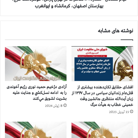
ه
-
بهارستان اصفهان، کرمانشاه و ایوانغرب
و
ش
ر
م
ن
ا
نوشته های مشابه
ج‌
ر
د
ه
ی
۱
د
۹
ه
:
ش
ت
ع
ظ
ل
ا
ه
ه
آزادی دژخیم حمید نوری رژیم آخوندی
افشای حقایق تکان‌دهنده بیشتری از
ک
ر
را به ادامه نسل‌كشي و جنايت عليه
قتل‌عام زندانیان سیاسی در سال ۱۳۶۷ از
ش
ا
بشريت تشویق مي‌كند
زبان آیت‌الله منتظری جانشین وقت
ی
ت
خمینی خطاب به هیأت مرگ
8 ژوئن 2024
د
د
15 آوریل 2025
ر
ت
ه
ر