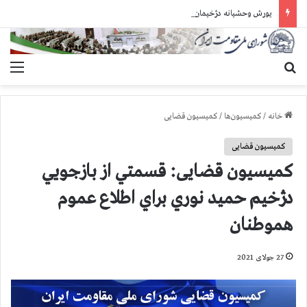
یورش وحشیانه دژخیمان رژیم آخوندی به بند ۷ زندان اوین و ضرب‌وجرح زندانیان سیاسی
جستجو برای
منو
خانه
/
کمیسیون‌ها
/
کمیسیون قضایی
کمیسیون قضایی
کمیسیون قضایی: قسمتي از بازجويي
دژخيم حميد نوري براي اطلاع عموم
هموطنان
27 جولای 2021