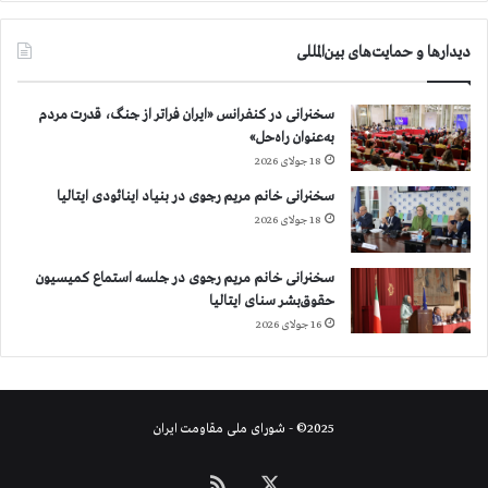
ر
ی
دیدارها و حمایت‌های بین‌المللی
م
،
ح
سخنرانی در کنفرانس «ایران فراتر از جنگ، قدرت مردم
ق‌
به‌عنوان راه‌حل»
م
18 جولای 2026
و
ن
سخنرانی خانم مریم رجوی در بنیاد اینائودی ایتالیا
و
18 جولای 2026
م
ی
سخنرانی خانم مریم رجوی در جلسه استماع کمیسیون
گ
حقوق‌بشر سنای ایتالیا
ی
16 جولای 2026
ر
ی
م
»
2025© - شورای ملی مقاومت ایران
X
خوراک