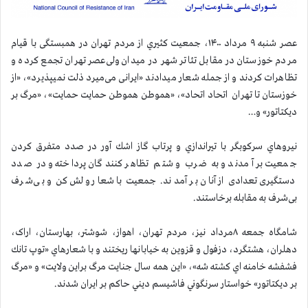
عصر شنبه ۹ مرداد ۱۴۰۰، جمعیت كثيري از مردم تهران در همبستگی با قیام
مردم خوزستان در مقابل تئاتر شهر در میدان ولی‌عصر تهران تجمع کرده و
تظاهرات کردند و از جمله شعار ميدادند «ایرانی می‌میرد ذلت نمیپذیرد»، «از
خوزستان تا تهران اتحاد اتحاد»، «هموطن هموطن حمایت حمایت»، «مرگ بر
دیکتاتور» و…
نیروهاي سركوبگر با تيراندازي و پرتاب گاز اشك آور در صدد متفرق كردن
جمعيت بر آمدند و به ضرب و شتم تظاهر کنندگان پرداخته و در صدد
دستگیری تعدادی از آنان بر آمدند. جمعیت با شعار ولش کن و بی‌شرف
بی‌شرف به مقابله برخاستند.
شامگاه جمعه ۸مرداد نیز، مردم تهران، اهواز، شوشتر، بهارستان، اراک،
دهلران، هشتگرد، دزفول و قزوین به خیابانها ریختند و با شعارهاي «توپ تانك
فشفشه خامنه اي كشته شه»، «اين همه سال جنايت مرگ براين ولايت» و «مرگ
بر دیکتاتور» خواستار سرنگوني فاشيسم ديني حاكم بر ايران شدند.