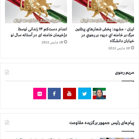
ا
۴
ن
۵
ش
ه
ا
ز
ه
ا
ایران – مشهد: پخش شعارهاي پرطنين
اعدام دست‌کم ۱۴ زندانی توسط
،
ر
مرگ بر خامنه اي درود بر رجوي در
دژخیمان خامنه ای در آستانه سال نو
خ
و
خیابان دانشگاه
18 مارس 2022
ر
۳
20 مارس 2022
م‌
۰
آ
۰
ب
ن
ا
مریم رجوی
ف
د
ر
،‌
ب
م
ي
ش
ش
ه
ت
د
ر
،
ا
پیام‌های رئیس جمهور برگزیده مقاومت
و
س
ی
ت
ا