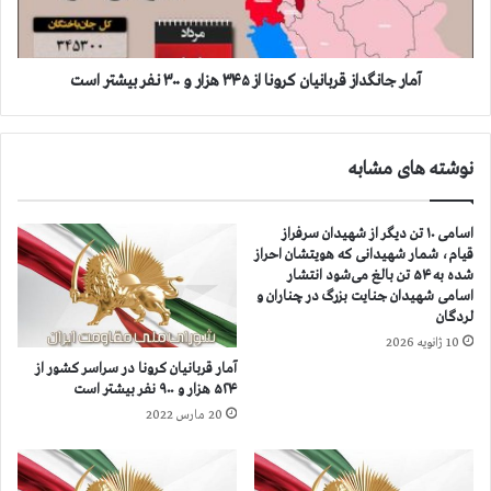
ش
ن
ی
گ
ر
د
ا
ا
آمار جانگداز قربانيان كرونا از ۳۴۵ هزار و ۳۰۰ نفر بيشتر است
ز
ز
،
ق
ه
ر
نوشته های مشابه
م
ب
د
ا
ا
ن
اسامی ۱۰ تن دیگر از شهیدان سرفراز
ن
ي
قیام، شمار شهیدانی که هویتشان احراز
،
ا
شده به ۵۴ تن بالغ می‌شود انتشار
ک
ن
اسامی شهیدان جنایت بزرگ در چناران و
ر
ك
لردگان
م
ر
10 ژانویه 2026
ا
و
آمار قربانيان كرونا در سراسر كشور از
ن
ن
۵۲۴ هزار و ۹۰۰ نفر بيشتر است
،
ا
20 مارس 2022
ک
ا
ر
ز
م
۳