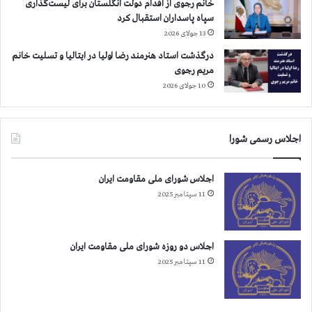
خانم رجوی از اقدام دولت انگلستان برای لیست‌گذاری
س
سپاه پاسداران استقبال کرد
و
13 جولای 2026
ج
ب
درگذشت استاد هنرمند رضا اولیا در ایتالیا و تسلیت خانم
ا
مریم رجوی
ش
10 جولای 2026
ع
ا
ر
اجلاس رسمی شورا
«
ه
ل
اجلاس شورای ملی مقاومت ایران
ا
11 سپتامبر 2025
ک
ب
ش
ی
اجلاس دو روزه شورای ملی مقاومت ایران
م
11 سپتامبر 2025
ب
م
ی