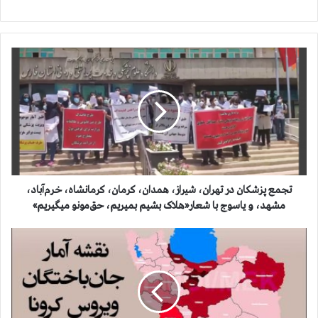
ت
ج
م
ع
پ
ز
ش
ک
ا
ن
تجمع پزشکان در تهران، شیراز، همدان، کرمان، کرمانشاه، خرم‌آباد،‌
د
مشهد، و یاسوج با شعار«هلاک بشیم بمیریم، حق‌مونو میگیریم»
ر
ت
آ
ه
م
ر
ا
ا
ر
ن
ج
،
ا