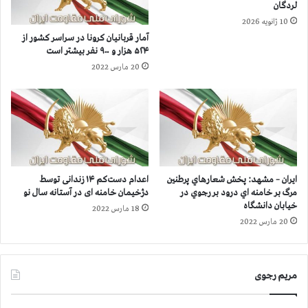
ز
ك
لردگان
ا
ر
10 ژانویه 2026
ر
و
آمار قربانيان كرونا در سراسر كشور از
و
ن
۵۲۴ هزار و ۹۰۰ نفر بيشتر است
۳
ا
20 مارس 2022
۰
ا
۰
ز
ن
۳
ف
۴
ر
۶
ب
ه
ي
ز
ش
ا
ایران – مشهد: پخش شعارهاي پرطنين
اعدام دست‌کم ۱۴ زندانی توسط
ت
ر
مرگ بر خامنه اي درود بر رجوي در
دژخیمان خامنه ای در آستانه سال نو
ر
و
خیابان دانشگاه
18 مارس 2022
ا
۴
20 مارس 2022
س
۰
ت
۰
ن
مریم رجوی
ف
ر
ب