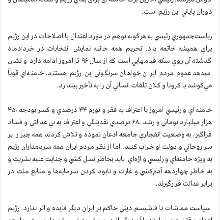
دوران پاياني اين رژيم است.
رياست‌جمهوري رئيسي به هرگونه توهم در مورد اعتدال یا اصلاحات در اين رژيم
براي هميشه خاتمه داد. تحريم همه جانبه نمايش انتخابات در خردادماه
گذشته آن روي سكه قيامهايي است كه از سال ۹۶ تا امروز ادامه دارد و نشان
ميدهد عموم مردم ايران خواهان سرنگوني اين رژيم هستند. خامنه‌اي قوياً
مي‌كوشد با كرونا و كلان تلفات انساني آن را به تأخير بيندازد.
خامنه اي و رئيسي امروز با اعتراف به فقر و تورم ۴۴ درصدي و كسر بودجه ۴۵۰
هزار ميليارد توماني و رشد ۶۸۰ درصدي نقدينگي و اعتراف به بي عدالتي و فساد
فراگير، به وضعيت انفجاري جامعه اذعان نموده و تلاش كردند همه چيز را بر
سر روحاني و دولت او خراب كنند، اما از نظر مردم ايران همه سردمداران رژيم
به ويژه خامنه‌اي و رئيسي و اژه‌اي بايد بخاطر نسل كشي و جنايت عليه بشريت و
به خاطر چهاردهه آدم‌كشي و غارت و نابود كردن سرمايه‌ها و منابع ملت در
برابر عدالت قرارگيرند.
سیاست مماشات با فاشيسم ديني حاكم بر ايران ديگر فايده و اثر ندارد. رژيم