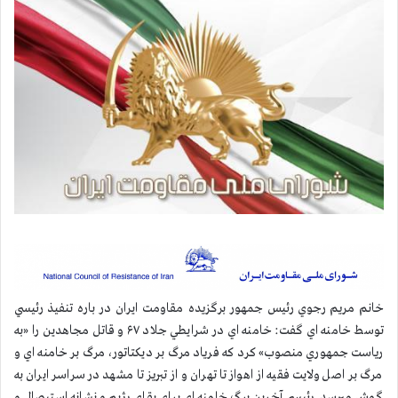
خانم مريم رجوي رئيس جمهور برگزيده مقاومت ايران در باره تنفيذ رئيسي
توسط خامنه اي گفت: خامنه اي در شرايطي جلاد ۶۷ و قاتل مجاهدين را «به
رياست جمهوري منصوب» كرد كه فرياد مرگ بر ديكتاتور، مرگ بر خامنه اي و
مرگ بر اصل ولايت فقيه از اهواز تا تهران و از تبريز تا مشهد در سراسر ايران به
گوش ميرسد. رئيسي آخرین برگ خامنه ای برای بقاي رژيم و نشانه استيصال و