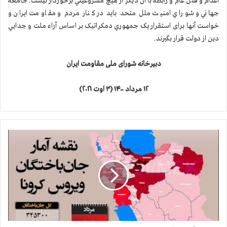
اعدام و قتل عام و رابطه با آن ديگر از هيچ مشروعيتي برخوردار نيست. جامعه
جهاني و شوراي امنيت ملل متحد بايد در کنار مردم و مقاومت ایران و
خواست آنها برای استقرار یک جمهوري دمکراتیک بر اساس آراء ملت و جدايي
دين از دولت قرار بگيرند.
دبیرخانه شورای ملی مقاومت ایران
۱۲ مرداد ۱۴۰۰ (۳ اوت ۲۰۲۱)
آ
م
ا
ر
ج
ا
ن
گ
د