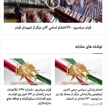
ه
س
۱
ر
۲
ا
۵
س
ف
ر
ر
ی
قيام سراسری - ۱۲۷ انتشار اسامي ۱۲تن دیگر از شهیدان قيام
ي
-
ا
۱
د
۲
نوشته های مشابه
ه
۷
ا
ا
ي
ن
م
ت
ر
ش
گ
ا
ب
ر
ر
ا
خ
س
اعدام زندانی سیاسی محی الدین
قيام سراسری، شماره ۲۴۷: تظاهرات
ا
ا
ابراهیمی و۶ زندانی دیگر از جمله یک زن
مردم زاهدان در ۱۸۳ امين روز قيام به
م
م
در ارومیه، ۷۳ اعدام در اسفند
رغم اقدامات سرکوبگرانه و توطئه هاي
ن
ي
سازشكاران
19 مارس 2023