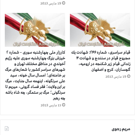
ه
۱
19 مارس 2023
ا
۲
ي
ت
ه
ن
م
د
و
ی
ط
گ
ن
ر
ا
ا
قيام سراسری، شماره ۲۴۶: شهادت يك
کارزار ملی چهارشنبه سوری – شماره ۲
ن
ز
مجروح قيام در سنندج و شهادت ۴
خيزش بزرگ چهارشنبه سوری عليه رژيم
ب
زندانی قیام زیر شکنجه در ارومیه،
آخوندي در مناطق مختلف تهران و
ش
گچساران، کرج و اصفهان
شهرهای سراسر کشور با شعارهای مرگ
ل
ه
بر خامنه‌ای؛ امسال سال خونه، سید
و
ی
19 مارس 2023
علی سرنگونه، اینهمه سال جنایت، مرگ
چ
د
بر این ولایت؛ فقر فساد گرونی، میریم تا
د
ا
سرنگونی؛ مرگ بر ستمگر، چه شاه باشه
ر
ن
چه رهبر
م
ق
15 مارس 2023
ي
ي
ا
ا
ن
م
ص
مریم رجوی
ف