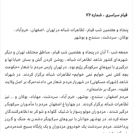
قيام سراسری ، شماره
۱۲۶
پنجاه و هفتمین شب قیام، تظاهرات شبانه در تهران ،اصفهان، خرم‌آباد،
بوکان، سردشت، سنندج و بوشهر
جمعه شب ۲۰ آبان در پنجاه و هفتمین شب قیام، مناطق مختلف تهران و ديگر
شهرهای کشور شاهد تظاهرات شبانه، روشن کردن آتش و بستن خیابانها و
درگیری با نيروهاي سرکوبگر رژیم بود.
در تهران پارس مردم با شعار «حکومت
بچه کش نمی خوایم نمی خوایم» تظاهرات شبانه برگزار کردند. در شهرك
شاهد (شهرك مسکونی) در شهریار مردم شعار می دادند«مرگ بر اصل ولایت
فقیه»، «مرگ بر خامنه‌ای».
مردم اصفهان، سنندج، بوشهر، خرم آباد، سردشت، مهاباد، بوكان و … نیز
تظاهرات شبانه برگزار کردند. در چهارباغ اصفهان مردم با مأموران سرکوبگر
درگیر شدند، مزدوران موتورسوار با شلیک گلوله و شوکر به تظاهرکنندگان
حمله کردند. در بوشهر جوانان با نیروهای سرکوبگر دشمن به جنگ و گریز
پرداختند. مردم سردشت یک خودروی مزدوران و یک پایگاه بسیج ضدمردمی