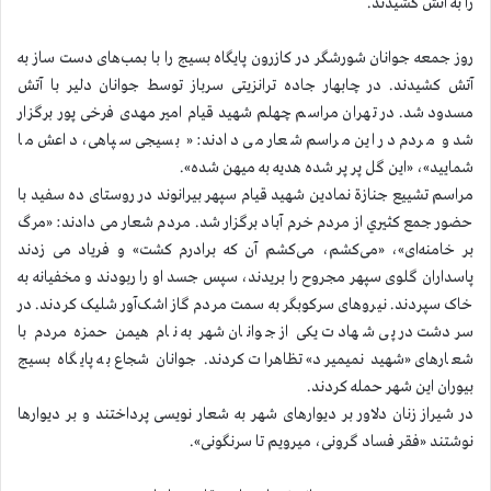
را به آتش کشیدند.
روز جمعه جوانان شورشگر در کازرون پایگاه بسیج را با بمب‌های دست ساز به
آتش کشیدند. در چابهار جاده ترانزیتی سرباز توسط جوانان دلیر با آتش
مسدود شد. در تهران مراسم چهلم شهید قیام امير مهدی فرخی پور برگزار
شد و مردم در این مراسم شعار می دادند: « بسیجی سپاهی، داعش ما
شمایید»، «این گل پر پر شده هدیه به میهن شده».
مراسم تشییع جنازة نمادین شهید قیام سپهر بیرانوند در روستای ده سفید با
حضور جمع كثيري از مردم خرم آباد برگزار شد. مردم شعار می دادند: «مرگ
بر خامنه‌ای»، «می‌کشم، می‌کشم آن که برادرم کشت» و فریاد می زدند
پاسداران گلوی سپهر مجروح را بریدند، سپس جسد او را ربودند و مخفیانه به
خاک سپردند. نیروهای سرکوبگر به سمت مردم گاز اشک‌آور شلیک کردند. در
سردشت در پی شهادت یکی از جوانان شهر به نام هیمن حمزه مردم با
شعارهای «شهید نمیمیرد» تظاهرات کردند. جوانان شجاع به پایگاه بسیج
بیوران این شهر حمله کردند.
در شیراز زنان دلاور بر دیوارهای شهر به شعار نویسی پرداختند و بر دیوارها
نوشتند «فقر فساد گرونی، میرویم تا سرنگونی».