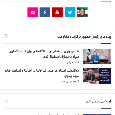
ي
ر
گ
ل
و
ل
ه
پیام‌های رئیس جمهور برگزیده مقاومت
ه
ا
خانم رجوی از اقدام دولت انگلستان برای لیست‌گذاری
و
سپاه پاسداران استقبال کرد
د
13 جولای 2026
و
د
درگذشت استاد هنرمند رضا اولیا در ایتالیا و تسلیت خانم
غ
مریم رجوی
ل
10 جولای 2026
ي
ظ
گ
ا
اجلاس رسمی شورا
ز
ا