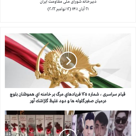
دبیرخانه شورای ملی مقاومت ایران
۲۱ آبان ۱۴۰۱ (۱۲ نوامبر ۲۰۲۲)
ق
ي
ا
م
س
ر
ا
س
ر
قيام سراسری ، شماره ۱۲۵ فريادهاي مرگ بر خامنه اي هموطنان بلوچ
ی
درميان صفيرگلوله ها و دود غليظ گازاشك آور
،
ش
ق
م
ي
ا
ا
ر
م