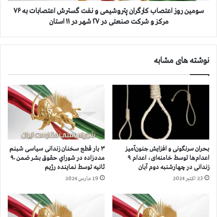
ا
د
ع
سومین روز اعتصاب کارگران پتروشیمی و نفت گسترش اعتصابات به ۷۶
ر
ت
مرکز و شرکت صنعتی در ۲۷ شهر در ۱۱ استان
ع
ص
ی
ا
د
ب
ف
نوشته های مشابه
ک
ط
ا
ر
ر
ب
گ
ا
ر
ش
ا
ع
ن
ا
پ
ر
ت
بحران سرنگونی و افزایش جنون‌آمیز
۳ بار قطع سخنان زندانی سیاسی شبنم
ه
ر
اعدام‌ها توسط خامنه‌ای، اعدام ۹
مددزاده در شوراي حقوق بشر ضمن ۹۰
ا
و
زندانی در چهارشنبه دوم آبان
ثانيه توسط نماينده رژيم
ی
ش
23 اکتبر 2024
19 مارس 2024
خ
ی
ا
م
م
ی
ن
و