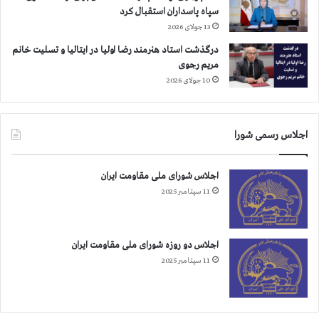
م
ر
سپاه پاسداران استقبال کرد
ر
ک
13 جولای 2026
گ
ز
ب
درگذشت استاد هنرمند رضا اولیا در ایتالیا و تسلیت خانم
و
ر
مریم رجوی
ش
د
ر
10 جولای 2026
ی
ک
ک
ت
ت
ص
اجلاس رسمی شورا
ا
ن
ت
ع
و
ت
اجلاس شورای ملی مقاومت ایران
ر
ی
11 سپتامبر 2025
؛
د
ق
ر
س
۲
م
۷
اجلاس دو روزه شورای ملی مقاومت ایران
ب
ش
11 سپتامبر 2025
ه
ه
خ
ر
و
د
ن