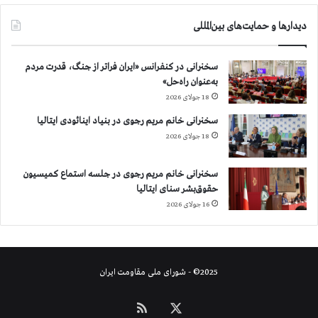
ر
ی
۱
دیدارها و حمایت‌های بین‌المللی
ا
۱
ر
ا
ا
س
سخنرانی در کنفرانس «ایران فراتر از جنگ، قدرت مردم
ن
ت
به‌عنوان راه‌حل»
ا
ا
18 جولای 2026
ی
ن
س
سخنرانی خانم مریم رجوی در بنیاد اینائودی ایتالیا
ت
18 جولای 2026
ا
د
سخنرانی خانم مریم رجوی در جلسه استماع کمیسیون
ه‌
حقوق‌بشر سنای ایتالیا
ا
16 جولای 2026
ی
م
ت
ا
پ
2025© - شورای ملی مقاومت ایران
ا
ی
X
خوراک
ا