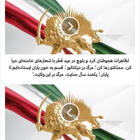
ت
ظ
ا
ه
ر
ا
ت
ه
م
و
تظاهرات هموطنان كرد و بلوچ در عید فطر با شعارهای خامنه‌ای حیا
ط
کن، مملکتو رها کن؛ مرگ بر دیکتاتور؛ قسم به خون یاران ایستاده‌ایم تا
ن
پایان؛ یکصد سال جنایت، مرگ بر این ولایت؛
ا
ن
س
ك
و
ر
م
د
ی
و
ن
ب
ر
ل
و
و
ز
چ