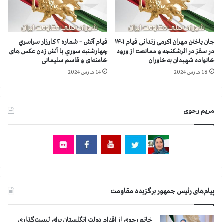
ه‌
ن
ا
ف
ی
ت
ح
گ
جان باختن مهران اکرمی زندانی قیام ۱۴۰۱
قیام آتش – شماره ۲ كارزار سراسري
ی
س
در سقز در اثرشکنجه و ممانعت از ورود
چهارشنبه سوري با آتش زدن عکس های
ا
ت
خانواده‌ شهیدان به خاوران
خامنه‌ای و قاسم سلیمانی
ک
ر
18 مارس 2024
14 مارس 2024
ن
ش
،
ا
م
ع
م
مریم رجوی
ت
ل
ص
ک
ا
ت
ب
و
ا
ر
ت
ه
ب
ا
ه
پیام‌های رئیس جمهور برگزیده مقاومت
ک
۷
ن
۶
؛
م
خانم رجوی از اقدام دولت انگلستان برای لیست‌گذاری