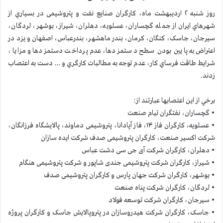
روز شنبه ۲ اردیبهشت ماه، کارگران صنایع نفت و پتروشیمی در بسياري از
شهرهاي ایران از جمله گچساران، عسلویه، دهلران، شیراز، بوشهر، لردگان،
سیرجان، جاسک، کنگان، کرمان، بندر ماهشهر، بندرعباس، اصفهان و یزد در
اعتراض به پايين بودن سطح دستمزدها، عدم پرداخت دستمزدها و مزايا،
شرايط طاقت فرساي كار، عدم توجه به مطالبات كارگري و … دست به اعتصاب
زدند.
برخي از این اعتصابها عبارتند از:
• گچساران، نفتگران تیام صنعت
• عسلویه، کارگران فاز ۱۴، فاز آپادانا، پتروشیمی دماوند، پالایشگاه فرزانگان،
شرکت اکسیر صنعت، کارگران پتروشیمی صدف شرکت ایده سازان
• دهلران، کارگران شرکت آی جی سی دشت عباس
• شیراز، کارگران شرکت پتروشیمی جندی شاپور و شرکت پتروشیمی هنگام
• بوشهر، کارگران شرکت جهان پارس و کارگران پتروشیمی صدف
• لردگان، کارگران شرکت پناه صنعت
• سیرجان، کارگران شرکت توسعه فولاد
• جاسک، کارگران شرکت هیدروسازان در پتروپالایش جاسک و کارگران پروژه