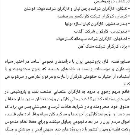
ای شاغل در پتروشیمی
• کنگان، کارگران شرکت پارس لیان و کارگران شرکت فولاد کوشان
• کرمان، کارگران شرکت کارانگستر سرچشمه
• بندر ماهشهر، کارگران کیان سازه بونوا
• بندرعباس، کارگران شرکت آفتاب
• اصفهان، کارگران شرکت سپیدانه گستر فولاد
• یزد، کارگران شرکت سنگ آهن
صنایع نفت، گاز، پتروشیمی ایران با درآمدهای نجومي اساسا در اختیار سپاه
پاسداران و موسسات وابسته به خامنه‌ای هستند که بدون محدودیت و با
استفاده از اختیارات حکومتی کارگران را غارت و هر نوع اعتراضی را سرکوب می
کنند.
خانم مريم رجوي با درود به کارگران اعتصابي صنعت نفت و پتروشیمی در
شهرهاي مختلف كشور گفت در حالي كارگران و زحمتكشان ميهن ما از حداقل
حقوق خود محرومند و در شرايط طاقت فرساي معيشتي بسر مي برند كه
سردمدارن رژيم ضدكارگري آخوندها و سركردگان سپاه و آقازاده هاي فاسد،
اموال مردم ايران را در ابعاد نجومي چپاول ميكنند و براي حفظ نظام منحوس
ولايت فقيه ثروتهاي كشور را در پروژه هاي ضد ميهني اتمي و موشكي و جنگ