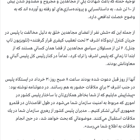
توجيه حمله كه باعث شهادت يكي از مجاهدين و مجروح و مصدوم شدن بيش
از ۱۰۰ تن شد، به داستانسرايي‌ و پرونده‌سازي‌هاي لو رفته رو آورده اند كه به
وضوح خصلت تدافعي دارد.
از جمله اين كه «شش نفر از اعضای مجاهدین خلق به دلیل مخالفت با پلیس در
جریان کنترل اردوگاه اشرف ۳ تحت تعقیب کیفری قرار گرفتند» (تلويزيون تاپ
چنل). ۶ تن از مسئولان سياسي مجاهدين از قضا همان كساني هستند كه از
ابتدا تا زماني كه پليس اشرف را ترك كرد، تماماً در كنار رئيس كل پليس آلباني و
معاونانش بودند.
آنها از روز قبل دعوت شده بودند ساعت ۸ صبح روز ۳۰ خرداد در ايستگاه پليس
در جنب اشرف ۳ براي ملاقات حضور به هم رسانند. در دعوتنامه نوشته بود:
«پیشاپیش مایلیم که از شما بخاطر همکاری‌تان با ساختار پلیس کشور در
اموری که مربوط به امنیت سازمان شما می‌شود در طول اقامت‌تان در قلمرو
جمهوری آلبانی تشکر کنیم… مديران پليس كشور از رهبري سازمان شما در يك
ملاقات استقبال مي‌كنند. موضوعاتي كه بحث خواهد شد، در حين انجام
ملاقات به اطلاع شما مي‌رسد».