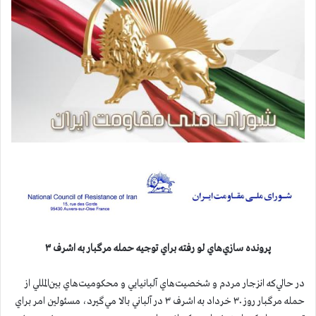
پرونده سازي‌هاي لو ‌رفته براي توجيه حمله مرگبار به اشرف ۳
در حالي‌كه انزجار مردم و شخصيت‌هاي آلبانيايي و محكوميت‌هاي بين‌المللي از
حمله مرگبار روز ۳۰ خرداد به اشرف ۳ در آلباني بالا مي‌گيرد، مسئولين امر براي