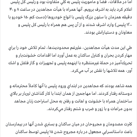
اما در ملاقات، فضا و مأموريت پليس به كلي متفاوت بود و رئيس كل پليس
اعلام كرد بايد به اشرف برويم. آنها همراه با هيأت مجاهدين در ساعت ۸ و ۴۰
دقيقه همزمان با ستون بزرگ پليس با انواع خودروها (دست كم ۱۵۰ خودرو با
۱۲۰۰ پليس) وارد اشرف شدند و از آن پس هم همراه با رئيس كل پليس و
معاونان و دستيارانش بودند.
طي اين مدت هيأت مجاهدين، عليرغم محدوديت‌ها، تمام تلاش خود را براي
مهار كردن بحران و كنترل ساكنان به عمل آورد اما اقدامات خشونت‌بار و
تحريك‌آميز در حملة غيرمنتظره با اينهمه پليس و تجهيزات و گاز فلفل و اشك
آور، همه تلاشها را نقش بر آب مي‌كرد.
همه شاهد بودند كه مجاهدين در ابتداي ورود پليس با آنها كاملاً محترمانه و
دوستانه رفتار كردند. اما مهاجمين از همان ابتدا با كار گذاشتن تيربار بر بالاي
ساختمان همراه با خشونت و اهانت و رفتن به محل استراحت زنان مجاهد
بدون مراعات و با زور و ضرب و شتم رفتار مي‌كردند.
كثرت مصدومان و مجروحان در ميان ساكنان و بستري شدن آنها در بيمارستان
باعث داستانسرايي مجعول در باره مجروح شدن ۱۵ پليس توسط ساكنان