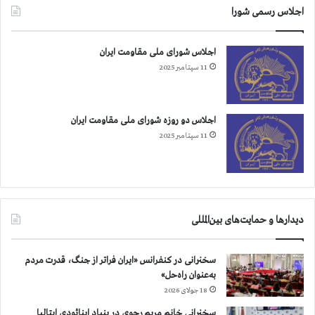
د
اجلاس رسمی شورا
ا
م
د
اجلاس شورای ملی مقاومت ایران
ر
11 سپتامبر 2025
س
ه
م
ا
اجلاس دو روزه شورای ملی مقاومت ایران
ه
11 سپتامبر 2025
۱
۴
۰
۲
دیدارها و حمایت‌های بین‌المللی
سخنرانی در کنفرانس «ایران فراتر از جنگ، قدرت مردم
به‌عنوان راه‌حل»
18 جولای 2026
سخنرانی خانم مریم رجوی در بنیاد اینائودی ایتالیا