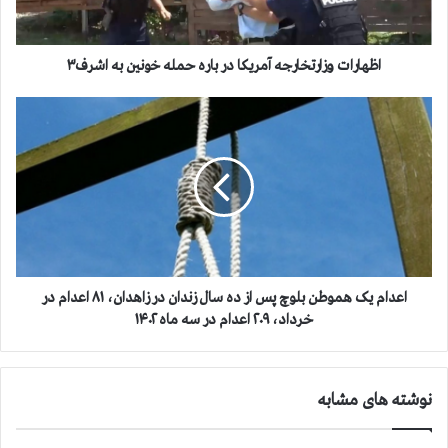
ت
و
ز
ا
اظهارات وزارتخارجه آمريكا در باره حمله خونين به اشرف۳
ر
ت
ا
خ
ع
ا
د
ر
ا
ج
م
ه
ی
آ
ک
م
ه
ر
م
ي
و
اعدام یک هموطن بلوچ پس از ده سال زندان در زاهدان، ۸۱ اعدام در
ك
ط
خرداد، ۲۰۹ اعدام در سه ماه ۱۴۰۲
ا
ن
د
ب
ر
ل
نوشته های مشابه
ب
و
ا
چ
ر
پ