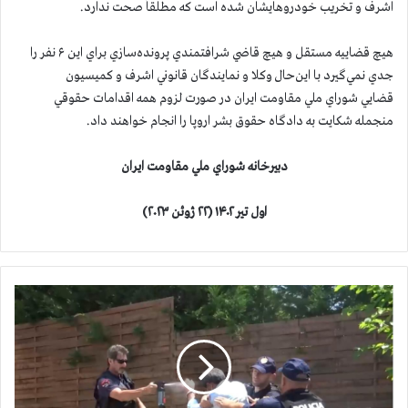
اشرف و تخريب خودروهايشان شده است كه مطلقاً صحت ندارد.
هيچ قضاييه مستقل و هيچ قاضي شرافتمندي پرونده‌سازي براي اين ۶ نفر را
جدي نمي‌گيرد با اين‌حال وكلا و نمايندگان قانوني اشرف و كميسيون
قضايي شوراي ملي مقاومت ايران در صورت لزوم همه اقدامات حقوقي
منجمله شكايت به دادگاه حقوق بشر اروپا را انجام خواهند داد.
دبيرخانه شوراي ملي مقاومت ايران
اول تير ۱۴۰۲ (۲۲ ژوئن ۲۰۲۳)
ا
ظ
ه
ا
ر
ا