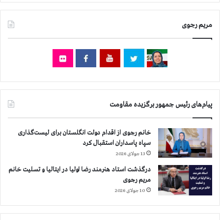
،
۸
مریم رجوی
۱
ا
ع
د
ا
م
د
ر
پیام‌های رئیس جمهور برگزیده مقاومت
خ
ر
د
خانم رجوی از اقدام دولت انگلستان برای لیست‌گذاری
ا
سپاه پاسداران استقبال کرد
د
13 جولای 2026
،
درگذشت استاد هنرمند رضا اولیا در ایتالیا و تسلیت خانم
۲
مریم رجوی
۰
۹
10 جولای 2026
ا
ع