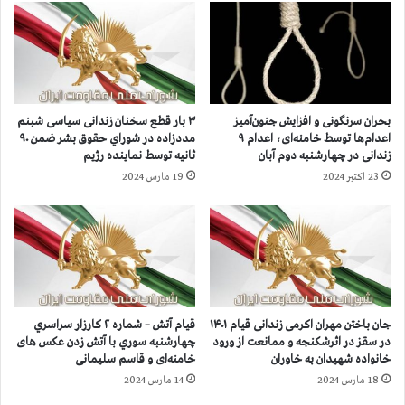
ه
س
ح
ا
م
ز
ل
د
ه
ه
خ
س
بحران سرنگونی و افزایش جنون‌آمیز
۳ بار قطع سخنان زندانی سیاسی شبنم
و
ا
اعدام‌ها توسط خامنه‌ای، اعدام ۹
مددزاده در شوراي حقوق بشر ضمن ۹۰
ن
ل
زندانی در چهارشنبه دوم آبان
ثانيه توسط نماينده رژيم
ي
ز
23 اکتبر 2024
19 مارس 2024
ن
ن
ب
د
ه
ا
ا
ن
ش
د
ر
ر
ف
ز
۳
ا
جان باختن مهران اکرمی زندانی قیام ۱۴۰۱
قیام آتش – شماره ۲ كارزار سراسري
ه
در سقز در اثرشکنجه و ممانعت از ورود
چهارشنبه سوري با آتش زدن عکس های
د
خانواده‌ شهیدان به خاوران
خامنه‌ای و قاسم سلیمانی
ا
18 مارس 2024
14 مارس 2024
ن