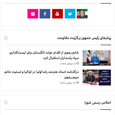
ت
ا
ا
س
ن
ت
ت
آ
ا
ق
س
ا
ا
ی
پیام‌های رئیس جمهور برگزیده مقاومت
ع
آ
ت
ر
۱
د
خانم رجوی از اقدام دولت انگلستان برای لیست‌گذاری
۹
ل
سپاه پاسداران استقبال کرد
ت
ئ
13 جولای 2026
ح
ا
ر
درگذشت استاد هنرمند رضا اولیا در ایتالیا و تسلیت خانم
ن
ی
مریم رجوی
م
م
ع
10 جولای 2026
گ
ا
س
و
ت
ن
اجلاس رسمی شورا
ر
ح
د
ز
ه