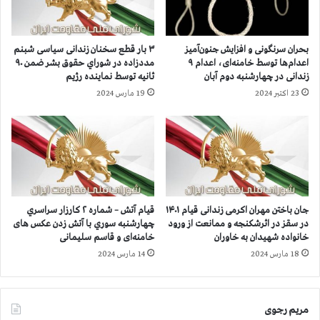
گ
ا
ز
ر
ا
ل
بحران سرنگونی و افزایش جنون‌آمیز
۳ بار قطع سخنان زندانی سیاسی شبنم
ر
م
اعدام‌ها توسط خامنه‌ای، اعدام ۹
مددزاده در شوراي حقوق بشر ضمن ۹۰
ش
ا
زندانی در چهارشنبه دوم آبان
ثانيه توسط نماينده رژيم
ه
ن
23 اکتبر 2024
19 مارس 2024
ا
ت
ا
ر
ز
ه
۲
ا
۱
ی
۵
ر
ش
و
ه
م
جان باختن مهران اکرمی زندانی قیام ۱۴۰۱
قیام آتش – شماره ۲ كارزار سراسري
ر
ا
در سقز در اثرشکنجه و ممانعت از ورود
چهارشنبه سوري با آتش زدن عکس های
د
ن
خانواده‌ شهیدان به خاوران
خامنه‌ای و قاسم سلیمانی
ر
ی
18 مارس 2024
14 مارس 2024
۳
ب
۱
ه
ا
ر
س
مریم رجوی
ی