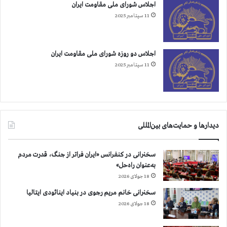
ب
اجلاس شورای ملی مقاومت ایران
د
ل
11 سپتامبر 2025
ر
ی
ا
ب
ب
ر
ع
ا
اجلاس دو روزه شورای ملی مقاومت ایران
ا
ل
11 سپتامبر 2025
د
م
ب
ل
ی
ی
س
و
ا
ع
دیدارها و حمایت‌های بین‌المللی
ب
ض
ق
و
ه
ک
سخنرانی در کنفرانس «ایران فراتر از جنگ، قدرت مردم
ا
م
به‌عنوان راه‌حل»
ی
ی
18 جولای 2026
ج
س
ر
ی
سخنرانی خانم مریم رجوی در بنیاد اینائودی ایتالیا
ی
و
18 جولای 2026
ا
ن
ن
خ