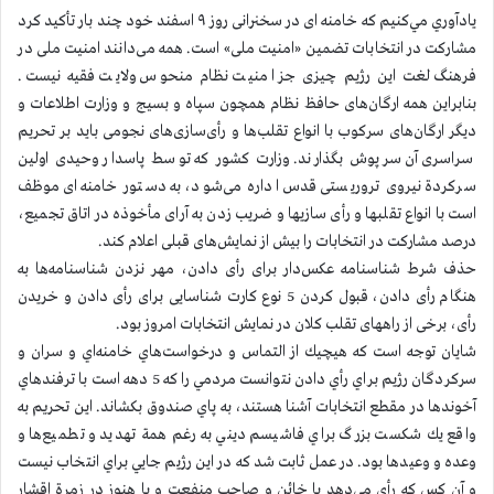
يادآوري مي‌كنيم كه خامنه ای در سخنرانی روز ۹ اسفند خود چند بار تأکید کرد
مشارکت در انتخابات تضمین «امنیت ملی» است. همه می‌دانند امنیت ملی در
فرهنگ لغت اين رژیم چیزی جز امنیت نظام منحوس ولایت فقیه نیست.
بنابراین همه ارگان‌های حافظ نظام همچون سپاه و بسیج و وزارت اطلاعات و
دیگر ارگان‌های سرکوب با انواع تقلب‌ها و رأی‌سازی‌های نجومی باید بر تحریم
سراسری آن سرپوش بگذارند. وزارت کشور که توسط پاسدار وحیدی اولین
سرکردة نیروی تروریستی قدس اداره می‌شود، به دستور خامنه‌ای موظف
است با انواع تقلبها و رأی سازیها و ضریب زدن به آرای مأخوذه در اتاق تجمیع،
درصد مشارکت در انتخابات را بیش از نمایش‌های قبلی اعلام کند.
حذف شرط شناسنامه عکس‌دار برای رأی دادن، مهر نزدن شناسنامه‌ها به
هنگام رأی دادن، قبول کردن 5 نوع کارت شناسایی برای رأی دادن و خریدن
رأی، برخی از راههای تقلب کلان در نمایش انتخابات امروز بود.
شايان توجه است كه هيچيك از التماس و درخواست‌هاي خامنه‌اي و سران و
سركردگان رژيم براي رأي دادن نتوانست مردمي را كه 5 دهه است با ترفندهاي
آخوندها در مقطع انتخابات آشنا هستند، به پاي صندوق بكشاند. اين تحريم به
واقع يك شكست بزرگ براي فاشيسم ديني به رغم همة تهديد و تطميع‌ها و
وعده و وعيدها بود. در عمل ثابت شد كه در اين رژيم جايي براي انتخاب نيست
و آن كس كه رأي مي‌دهد يا خائن و صاحب منفعت و يا هنوز در زمرة اقشار