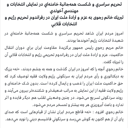
تحريم سراسري و شكست همه‌جانبة خامنه‌اي در نمايش انتخابات و
مهندسي آخوندي
تبريك خانم رجوی به عزم و ارادة ملت ایران در رفراندوم تحريم رژيم و
انتخابات قلابي
امروز مردم ايران شاهد تحريم سراسري و شكست همه‌جانبة خامنه‌اي در
شعبدة انتخابات رژيم آخوندها بودند.
خانم مريم رجوي رئيس جمهور برگزيدة مقاومت ايران براي دوران انتقال
حاكميت، عزم و ارادة ملت ايران در رفراندوم تحريمي رژيم و انتخابات قلابي آن
را تبريك گفت.
خانم رجوي آنچه را كه امروز در ايران گذشت و همه به چشم ديدند، «نـه» بزرگ
به ديكتاتوري و رأی مردم ایران به سرنگونی رژيم ولايت فقيه توصيف كرد كه
حق حاكميت ملت ايران را غصب و پايمال كرده است. بدون شک خامنه‌ای و
رژیم ولايت فقيه از این نمایش به مراتب ضعیف‌تر و شکننده‌تر بیرون می‌آیند و
روند سرنگونی تسریع می‌شود. در چنين وضعيتي تقلب هم ديگر فايده و اثر
ندارد و باعث آبروريزي هر چه بيشتر و تمسخر مردم مي‌شود.
خانم رجوي افزود : «نـه» قاطع مردم ايران نشان از قیام‌هایی است که صدای
پای آن از هم اكنون به گوش مي‌رسد و سرنگوني فاشيسم ديني را نويد مي‌دهد.