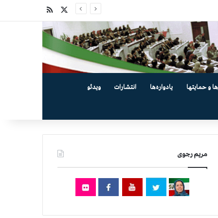
X
خوراک
ها و حمایتها
یادواره‌ها
انتشارات
ویدئو
مریم رجوی