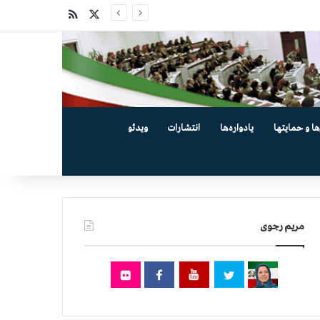
X
خوراک
ها و حمایتها
یادواره‌ها
انتشارات
ویدئو
مریم رجوی