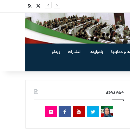
X
خوراک
ها و حمایتها
یادواره‌ها
انتشارات
ویدئو
مریم رجوی