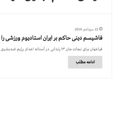
22 سپتامبر 2016
فاشیسم دینی حاكم بر ایران استادیوم ورزشی را 
فراخوان برای نجات جان ۱۳ زندانی در آستانه اعدام رژیم ضدبشری آخوندی صبح روز پنجشنبه اول مهر (۲۲سپتامبر) همزمان با شروع…
ادامه مطلب