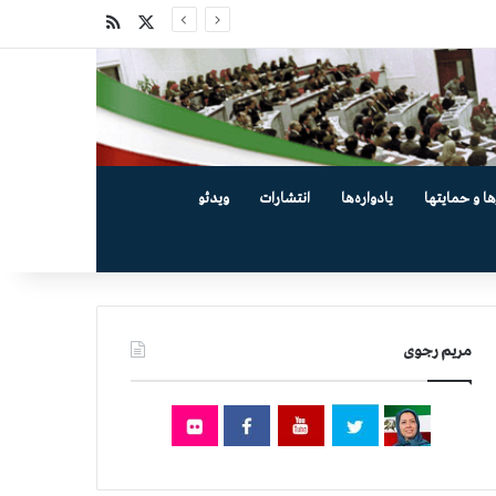
X
خوراک
ها و حمایتها
یادواره‌ها
انتشارات
ویدئو
مریم رجوی