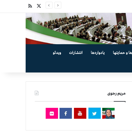
X
خوراک
ها و حمایتها
یادواره‌ها
انتشارات
ویدئو
مریم رجوی