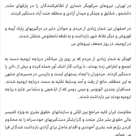
در تهران, نیروهای سرکوبگر شماری از تظاهرکنندگان را در پارکهای ملت,
دانشجو , شقایق و چیتگر و میدان آزادی و منطقه جنت آباد دستگیر کردند.
در اصفهان نیز شمار زیادی از مردم و جوانان دلیر در درگیریهای پارک آیینه و
کوروش و دیگر نقاط شهر بازداشت و به نقطه نامعلومی منتقل شدند.
در ارومیه, در روز جمعه, نیروهای س
کوبگر به شمار زیادی از مردم که بر روی پل میانگذر دریاچه ارومیه دست به
تجمع و اعتراض زده بودند، با پرتاب گاز اشک آور حمله کرده و بیش از ۱۰۰تن را
دستگیر کردند. مزدوران با ایجاد پستهای ایست و بازرسی در مسیرهای منتهی
به این منطقه, مانع از رفت و آمد وسایط نقلیه به سمت دریاچه ارومیه شدند.
مسافران چندین اتوبوس و مینی بوس که از ایلخچی و سلماس عازم دریاچه
ارومیه بودند نیز بازداشت شدند.
مقاومت ایران کلیه مراجع بین المللی و سازمانهای حقوق بشری به ویژه کمیسر
عالی حقوق بشر ملل متحد و گزارشگر دستگیریهای خودسرانه را به محکوم
کردن رژیم ضد بشری آخوندی و اقدام عاجل برای آزادی بازداشت شدگان فرا
می خواند.