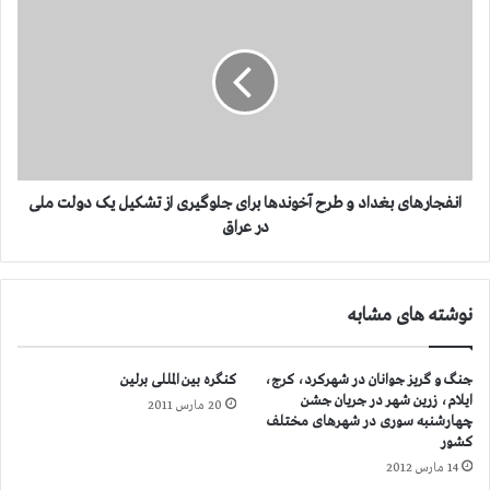
ا
ن
ر
ف
ه
ج
۱
ا
۰
ر
ه
ا
ی
ب
انفجارهای بغداد و طرح آخوندها برای جلوگیری از تشکیل یک دولت ملی
غ
در عراق
د
ا
د
نوشته های مشابه
و
ط
ر
جنگ و گریز جوانان در شهرکرد، کرج،
کنگره بین المللی برلین
ح
ایلام، زرین شهر در جریان جشن
20 مارس 2011
آ
چهارشنبه سوری در شهرهای مختلف
خ
کشور
و
14 مارس 2012
ن