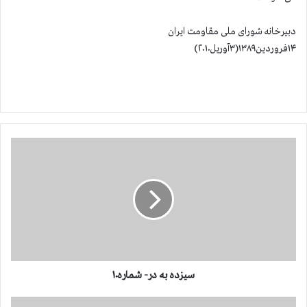
دبیرخانه شورای ملی مقاومت ایران
۱۴فروردین۱۳۸۹(۳آوریل۲۰۱۰)
س
ی
ز
د
ه
ب
ه
د
ر
-
سیزده به در- شماره۱۰
ش
م
ا