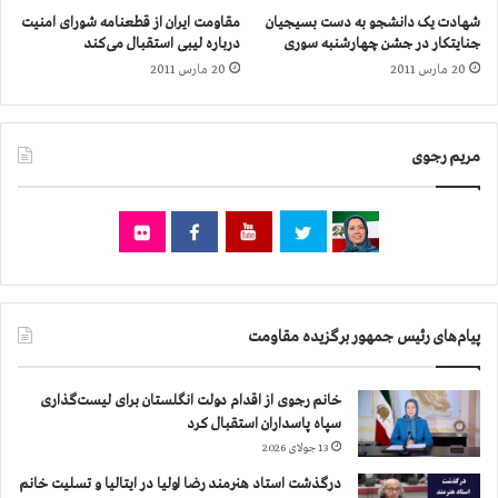
د
شهادت یک دانشجو به دست بسیجیان
مقاومت ایران از قطعنامه شورای امنیت
ه
جنایتکار در جشن چهارشنبه سوری
درباره لیبی استقبال می‌کند
ا
20 مارس 2011
20 مارس 2011
ب
ر
ا
ی
مریم رجوی
ج
ل
و
گ
ی
ر
ی
پیام‌های رئیس جمهور برگزیده مقاومت
ا
ز
ت
خانم رجوی از اقدام دولت انگلستان برای لیست‌گذاری
ش
سپاه پاسداران استقبال کرد
ک
13 جولای 2026
ی
ل
درگذشت استاد هنرمند رضا اولیا در ایتالیا و تسلیت خانم