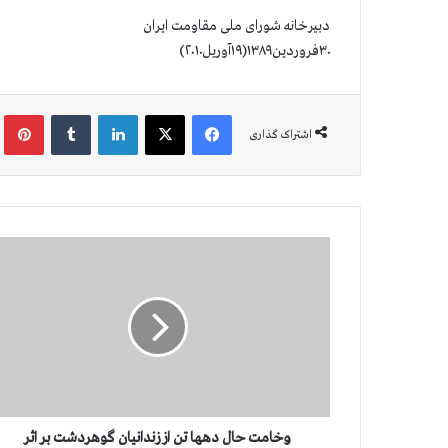
دبیرخانه شورای ملی مقاومت ایران
۳۰فروردین۱۳۸۹(۱۹آوریل۲۰۱۰)
فیس بوک
X
لینکدین
‫تامبلر
‫پین
اشتراک گذاری
و
خ
ا
م
ت
ح
ا
ل
د
ه
وخامت حال دهها تن از زندانیان گوهردشت بر اثر