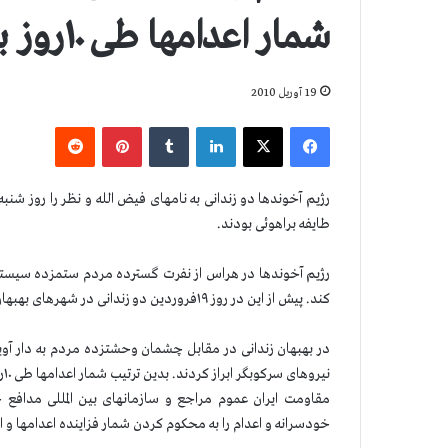
شمار اعدامها طی ۱۰روز به ۱۹تن رسید
19 آوریل 2010
فیس بوک
X
لینکدین
‫تامبلر
‫پین‌ترست
‫رددیت
طایفه براهوئی بودند.
رژیم آخوندها در هراس از نفرت گسترده مردم ستمزده سیستان 
کند. پیش از این در روز ۱۹فروردین دو زندانی در شهرهای بهبهان و شادگان در جنوب کشور به دار آویخته شدند.
در بهبهان زندانی در مقابل چشمان وحشتزده مردم به دار آویخت
نیروهای سرکوبگر ابراز کردند. بدین ترتیب شمار اعدامها طی ۱۰روز اخبر به ۱۹تن بالغ می شود.
مقاومت ایران عموم مراجع و سازمانهای بین المللی مدافع
خودسرانه و اعدام را به محکوم کردن شمار فزاینده اعدامها و ا