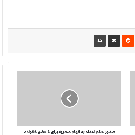
‌ترست
‫رددیت
اشتراک گذاری از طریق ایمیل
چاپ
ص
د
و
ر
ح
ک
م
ا
ع
د
صدور حکم اعدام به اتهام محاربه برای ۵ عضو خانواده