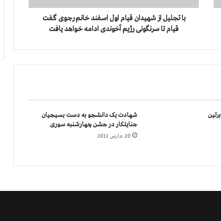
ز
ش
با تجلیل از شهیدان قیام اول اسفند خانم رجوی گفت
ه
قیام تا سرنگونی رژیم آخوندی ادامه خواهد یافت
ی
د
ا
ن
ق
ی
ا
م
برلین
شهادت یک دانشجو به دست بسیجیان
ا
جنایتکار در جشن چهارشنبه سوری
و
20 مارس 2011
ل
ا
س
ف
ن
د
خ
ا