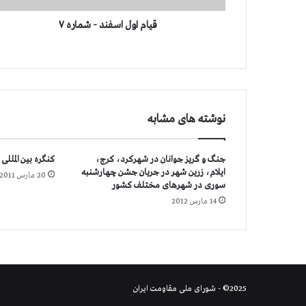
س
ف
قیام اول اسفند - شماره ۷
ن
د
-
ش
م
ا
نوشته های مشابه
ر
ه
۷
جنگ و گریز جوانان در شهرکرد، کرج،
کنگره بین المللی 
ایلام، زرین شهر در جریان جشن چهارشنبه
20 مارس 2011
سوری در شهرهای مختلف کشور
14 مارس 2012
2025© - شورای ملی مقاومت ایران