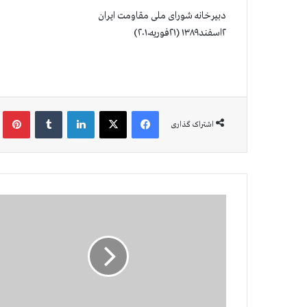
دبیرخانه شورای ملی مقاومت ایران
۲اسفند۱۳۸۹ (۲۱فوریه۲۰۱۰)
فیس بوک
X
لینکدین
‫تامبلر
‫پین
اشتراک گذاری
ق
ی
ا
م
ا
و
ل
ا