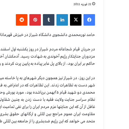
21 فوریه 2011
فیس بوک
X
لینکدین
‫تامبلر
‫پین‌ترست
‫رددیت
حامد نورمحمدی دانشجوی دانشگاه شیراز در خیزش قهرمانانه
در جریان قیام شجاعانه مردم شیراز در روز یکشنبه اول اس
مزدوران جنایتکار رژیم آخوندی به شهادت رسید. آدمکشان آخ
حاکم بر ایران بود، از بالای پل عابر پیاده به پایین پرت کردند 
در این روز، در شیراز نیز همچون دیگر شهرهای به پا خاسته میه
شهر دست به تظاهرات زدند. این تظاهرات که در اعتراض به ف
محمدی دو شهید قیام ۲۵بهمن برپاشده بود، مورد یورش وحشیانه نیروهای سرکوبگر قرار گرفت.
نظام سراسر جنایت ولایت فقیه با دست زدن به چنین شقاوتها
غافل از آن که این جنایتها عزم مردم ایران را برای نفی تمامیت
مقاومت ایران عموم مراجع بین المللی و ارگانهای حقوق بشری
متحد می خواهد که این رژیم ضدبشری را از جامعه بین المللی ط