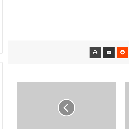
‌ترست
‫رددیت
اشتراک گذاری از طریق ایمیل
چاپ
ب
ا
ت
ج
ل
ی
ل
ا