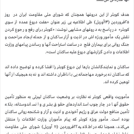
هدف کوبلر از این دروغها همچنان که شورای ملی مقاومت ایران در روز
۲۵فروردین (۱۴آوریل) طی اطلاعیه یی زیر عنوان «هفت دروغ عمده از سوی
کوبلر» در پاسخ به دروغهای مشابهی نوشت: «کوبلر برای رفع و رجوع کردن
نقش یک مأمور ویژه اش در اذیت و آزار ساکنان و از جمله ایجاد مزاحمت و
جنگ روانی برای بیماران فلج در ساعت استراحت آنها و رساندن پیامهای وزارت
اطلاعات و دادن گزارشهای دروغ علیه ساکنان است».
ساکنان و نمایندگانشان بارها این دروغ کوبلر را افشا کرده و توضیح داده اند
که ساکنان نه برخورد مهاجمانه یی با ناظران داشته اند و نه به هیچیک از آنها
توهین کرده اند.
مأموریت واقعی کوبلر نه نظارت بر وضعیت ساکنان لیبرتی به منظور تأمین
حقوق آنها در چارچوب استانداردهای حقوق بشری و انساندوستانه، بلکه
تأمین منافع دولت عراق و رژیم آخوندی و اذیت و آزار و شکنجه روانی ساکنان
بوده است. مأمور ویژه کوبلر که پیام مأموران وزارت اطلاعات را منتقل
می‌کند، همچنانکه در اطلاعیه ۲۲فروردین (۱۱ آوریل) شورای ملی مقاومت