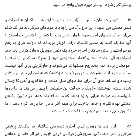
بیشتر تکرار شود، بیشتر مورد قبول واقع می‌شود.
۱۷- کوبلر خواهان دسترسی آزادانه و بدون نظارت همه ساکنان به اینترنت و
تلفن دستی می شود، این دروغ آدمی را به یاد دزدهای سرگردنه در گذشته
می‌اندازد که نعلهای اسب خود را وارونه می‌زدند تا کسانی را که می خواستند با
آنها مقابله کنند به مسیر اشتباه ببرند. کوبلر می‌داند که دولت عراق به رغم
درخواستهای مکرر ساکنان اجازه خرید یک تلفن موبایل و وارد کردن یک خط
اینترنت به آنها نداده است و تعداد محدودی موبایل هم که ساکنان از اشرف با
خودشان برده اند، به‌تدریج مستهلک می‌شوند و جایگزینی برای آنها نیست.
ساکنان در بیانیه مشترکشان در روز ۹خرداد (۳۰مه) که به امضای بیش از ۳۰۰۰تن
رسیده و نسخه های آن برای مقامهای ملل متحد و مقامهای آمریکا ارسال
شده است، نوشتند: «کوبلر با خباثت این حقیقت را پنهان می‌کند که ما بارها
خواسته ایم دولت عراق اجازه بدهد که ما به تعداد همه افراد لیبرتی تلفن
دستی تهیه کنیم و خط اینترنت برای همه افراد در اختیار ما قرار دهد. اما
تاکنون حتی با یک مورد هم موافقت نشده است».
۱۸- این ادعا که رهبری کمپ اجازه دسترسی ساکنان به امکانات پزشکی
عراقی را نمی‌دهد، تنها سرپوش زجرکش کردن ۶بیمار در اثر فقدان حداقل