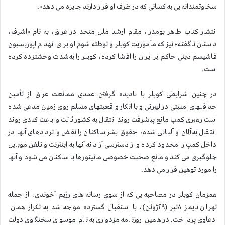
سخاوتمندانه یی به کسانی که در طرف او قرار دارند جایزه می دهد».
انتشار کتاب طاهر بومدرا، مقام ارشد ملل متحد در عراق، به نام «اشرف،
داستان ناگفته» نیز که مأموریت کوبلر و توطئه شوم او برای انهدام اپوزیسیون
فاشیسم دینی حاکم بر ایران را افشا کرده، کوبلر را به‌شدت وحشتزده کرده
است.
در چنین شرایطی کوبلر با نادیده گرفتن عمدی ممانعت عراق از تأمین
حداقلهای امنیتی در لیبرتی و با انکار واقعیتهای مسلم روی زمین مدعی شده
است رهبری کمپ مانع پیشرفت روند انتقال به کشور ثالث و باعث کندی روند
انتقال به آلمان و آلبانی شده، حقوق بشر ساکنان را نقض و ترددهای آنها در
داخل کمپ را محدود کرده و از دسترسی آزادانه آنها به اینترنت و تلفن موبایل
جلوگیری می کند و مانع صحبت خصوصی مانیتورها با ساکنان می شود و آنها
را مورد توهین قرار می دهد.
همزمان کوبلر در مصاحبه یی که از سوی رسانه های رژیم آخوندی، از جمله
تهران تایمز ۸تیر (۲۹ژوئن)، با استقبال گسترده مواجه شد به تکرار همان
دعاوی پرداخت. در همین روزنامه مزدوری به نام موسوی سخنگوی دولت