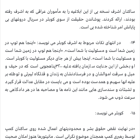
ساکنان اشرف نسخه یی از این ابلاغیه را به مأموران عراقی که به اشرف رفته
بودند، ارائه کردند. پوشاندن حقیقت از سوی کوبلر در سریال دروغهای بی
پایانش امر شناخته شده یی است.
۱۴- در انتهای نکات مربوط به اشرف کوبلر می نویسد: «اینجا هم توپ در
زمین شما است و مسئولیت با شما است». «اینجا هم توپ در زمین شما است
و مسئولیت با شما است». اینجا بیش از هر جای دیگر مسئولیت با کوبلر است.
او بخشی از این جنایت سازمان یافته علیه ۳۲۰۰پناهجویی است که در حیف و
میل و سرقت اموالشان و در فرستادنشان به زندان و قتلگاه لیبرتی و توطئه بر
علیه انها سهیم و همدست بوده است و می بایست در مقابل عدالت قرار گیرد
و تشبثات و سندسازی هایی مانند این نامه ها و مصاحبه ها در هر دادگاهی به
سرعت ذوب می شود.
۱۵- کوبلر می نویسد:
«در نهایت نقض حقوق بشر و محدودیتهای اعمال شده روی ساکنان کمپ
توسط رهبری کمپ همجنان موضوع نگرانی است. مانیتورها هنوز امکان صحبت