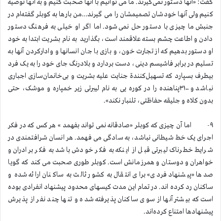
گفت: «آنها دستور نمی‌گیرند. ما می توانیم با آنها صحبت کنیم و به آنها توصیه
کنیم ولی آنها خودشان تصمیمشان را می گیرند…من بارها به کوبلر گفته‌ام در
جنبش ما چیزی با دستور حل نمی‌شود. اما اگر او خیلی به فرهنگ دستور
دادن و اطاعت چشم بسته علاقمند است، بگذارید به نام بشریت ابتدا به خود
او دستور بدهیم که از تجارت خون، و بازی با جان انسانها و وادارکردن ‌آنها به
تسلیم در برابر فاشیسم دینی، دست بردارد و بلادرنگ جای خود را به یک فرد
بیطرف بسپارد که تسهیل‌کنندة جنایت علیه بشریت و بی‌خانمان‌سازی ‌اجباری
نباشد و ۳۱۰۰پناهنده را در کوره یی به نام لیبرتی زیر خمپاره و موشک، حتی
بدون کلاه و جلیقه حفاظتی، تلنبار نکند».
۹- اما آن چیزی که کوبلر «صادقانه نمی تواند بفهمد » هر کس که در فکر
اجرای یک خط شیطانی نباشد، به سادگی می فهمد. هر انسان شرافتمندی در
شرایط خطرناک لیبرتی قبل از اینکه به فکر خودش باشد به فکر برادران و
خواهران و دوستان و همرزمانش است. کوبلر طوری صحبت می کند که گویا
صدها «پیشنهاد فردی» برای انتقال به کشور ثالث به ساکنان ارائه شده و
ساکنان رد کرده اند. در تمام این مدت کیسهای محدود پیشنهاد انفرادی بوده
است که بیشتر آنها از سوی ساکنان پذیرفته شده و تنها چند نفر از پذیرش
پیشنهادها امتناع کرده‌اند.