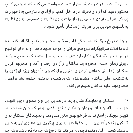
بدون نظارت با افراد را ندارند من از شما درخواست می کنم که به رهبری کمپ
دستور دهید که آزادی تحرک در داخل کمپ و آزادی دسترسی به تجهیزات
پزشکی عراقی، آزادی دسترسی به اینترنت بدون نظارت و دسترسی بدون نظارت
به تلفنهای موبایل برای هر یک از ساکنان تأمین شود».
او هفت دروغ بزرگ که به‌سادگی قابل تحقیق است را در یک پاراگراف گنجانده
تا مداخلات سرکوبگرانه نیروهای عراقی را موجه جلوه دهد. او به جای توضیح
در مورد دو نظریه گروه کار بازداشتهای اجباری ملل متحد که تصریح می‌کند
لیبرتی زندان است، محرومیت ساکنان از آزادی رفت و آمد و محروم کردن
ساکنان از داشتن حداقل الزامهای امنیتی و اینکه چرا مأموران ویژه او (کوبلر)
به شکنجه روانی ساکنان مشغولند، رهبری کمپ را به نقض حقوق بشر و اعمال
محدودیت علیه ساکنان متهم می کند.
۱۶- ساکنان و نمایندگانشان بارها در مقابل این نوع دعاوی دروغ کوبلر،
خواستار ارائه جزییات و زمان و مکان وقوع نقضها و مرتکبان آن شدند، اما
کوبلر هیچگاه پاسخ نداد. فراخوانهای مکرر مقاومت و نمایندگان ساکنان برای
تشکیل یک هیأت بین المللی حقیقت یاب برای پیگیری این دعاوی نیز به جایی
نرسید. کوبلر از این رهنمود پیروی می‌کند که دروغ هر چه بزرگتر باشد و هر چه