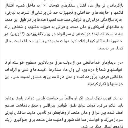
بازگرداندن تی وال ها، انتقال سنگرهای کوچک ۲×۲ به داخل کمپ، انتقال
کلاهها و جلیقه های حفاظتی و تجهیزات حداقل پزشکی از اشرف به لیبرتی،
اجازه سازندگی در لیبرتی و افزایش مساحت کمپ) صدها بار در طول این مدت
به مقامهای آمریکایی و ملل متحد و عراقی به صورت مکتوب و شفاهی ارائه
شده است. نماینده دولت عراق سرانجام در روز ۲۷فروردین (۱۶آوریل) در
حضور نمایندگان کوبلر اعلام کرد دولت متبوعش با آنها مخالف است. حال
کوبلر می نویسد:
«در دیدارهای خداحافظی من از دولت عراق در بالاترین سطوح خواسته ام تا
خواستهای شما را در مورد تی وال ها، سنگرها، کیسه های شنی و الزامات
حفاظتی فردی، برآورده کند» و «من در نامه یی به مشاور امنیت ملی، این
خواستها را تکرار کردم».
این یک فریب بزرگ است. اگر او واقعاً می‌خواست قدمی در این راستا بردارد
باید اعلام می‌کرد دولت عراق طبق قوانین بین‌المللی و طبق یادداشت تفاهم
امضا شده بین عراق و ملل متحد از وظایفش در تأمین امنیت ساکنان لیبرتی
سر باز می‌زند و خواستار مداخله شورای امنیت ملل متحد برای جلوگیری از یک
فاجعه انسانی دیگر می شد.