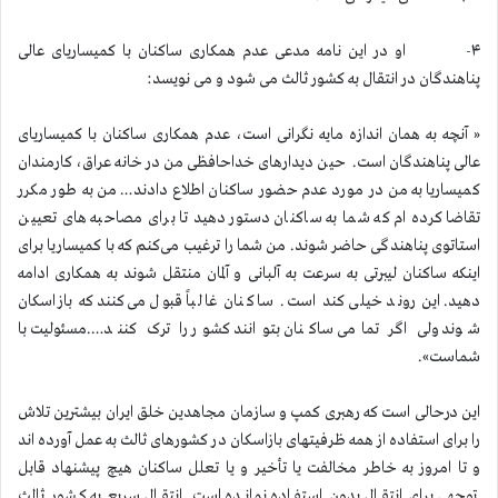
۴- او در این نامه مدعی عدم همکاری ساکنان با کمیساریای عالی
پناهندگان در انتقال به کشور ثالث می شود و می نویسد:
« آنچه به همان اندازه مایه نگرانی است، عدم همکاری ساکنان با کمیساریای
عالی پناهندگان است. حین دیدارهای خداحافظی من در خانه عراق، کارمندان
کمیساریا به من در مورد عدم حضور ساکنان اطلاع دادند… من به طور مکرر
تقاضا کرده ام که شما به ساکنان دستور دهید تا برای مصاحبه های تعیین
استاتوی پناهندگی حاضر شوند. من شما را ترغیب می‌کنم که با کمیساریا برای
اینکه ساکنان لیبرتی به سرعت به آلبانی و آلمان منتقل شوند به همکاری ادامه
دهید. این روند خیلی کند است. ساکنان غالباً قبول می‌کنند که بازاسکان
شوند ولی اگر تمامی ساکنان بتوانند کشور را ترک کنند….مسئولیت با
شماست».
این درحالی است که رهبری کمپ و سازمان مجاهدین خلق ایران بیشترین تلاش
را برای استفاده از همه ظرفیتهای بازاسکان در کشورهای ثالث به عمل آورده اند
و تا امروز به خاطر مخالفت یا تأخیر و یا تعلل ساکنان هیچ پیشنهاد قابل
توجهی برای انتقال بدون استفاده نمانده است. انتقال سریع به کشور ثالث