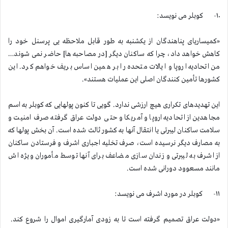
۱۰- کوبلر می نویسد:
«کمیساریای پناهندگان از یکشنبه به طور قابل ملاحظه یی پرسنل خود را
کاهش خواهد داد، چرا که ساکنان دیگر [در مصاحبه ها] حاضر نمی شوند…
من اتحادیه اروپا و ایالات متحده را بر همین اساس بریف خواهم کرد. این
کشورها تأمین کنندگان اصلی این عملیات هستند».
این تهدیدهای تکراری هیچ ارزشی ندارد. گویی تا کنون پولهایی که کوبلر به اسم
مجاهدین از اتحادیه اروپا و آمریکا و حتی دولت عراق گرفته صرف امنیت و
سلامت ساکنان لیبرتی یا انتقال آنها به کشور ثالث شده است. آن بخش پولها که
به مصارف دیگر نرسیده است، صرف تخلیه اجباری اشرف و فرستادن ساکنان
از اشرف به لیبرتی و زندان سازی مضاعف برای آنها توسط مأموران ویژه اش
مانند مسعوود دورانی شده است.
۱۱- کوبلر در مورد اشرف می نویسد:
«دولت عراق تصمیم گرفته است تا به زودی آمارگیری اموال را شروع کند.