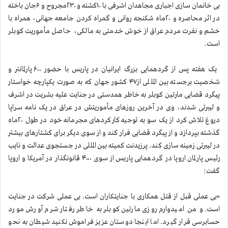
بی خانمان سازی اجباری مجاهدان اشرفی با ۱۰کشته و ۲۳۰مجروح و ۶جان باخته
در اثر محاصره و ۲۰ماه شکنجه روانی و گمراه کردن جامعه جهانی، همراه با
خشم و نفرت مردم عراق از خوش خدمتی به مالکی، حاصل مأموریت کوبلر
است.
یک هفته پس از گردهمایی بزرگ ایرانیان در پاریس با حضور ۶۰۰ پارلمانتر و
شخصیت برجسته بین المللی از۴۷ کشور جهان که به صورت یکپارچه خواستار
پیگرد قضایی مارتین کوبلر به خاطر همدستی در جنایت علیه بشریت در اشرف
و لیبرتی شدند، وی در آخرین روزهای مأموریتش در عراق در یک نامه سراپا
دروغ تلاش کرد از یک سو به توجیه کارکردهای مجرمانه خود در طول ۲۰ماه
گذشته بپردازد و از پیگرد قضایی فرار کند و از سوی دیگر برای کشتارهای بیشتر
در لیبرتی زمینه سازی کند. پرزیدنت کمیته بین المللی در جستجوی عدالت و نایب
رئیس پارلمان اروپا در گردهمایی پاریس از سوی ۴۰۰۰ قانونگذار در آمریکا و اروپا
گفت:
«بی عملی قبل از قتل همکاری با جنایتکاران است. بی عملی شرکت در جنایت
است. و من امیدوارم روزی مارتین کوبلر به خاطر رفتار شرم‌ آورش مورد
حسابرسی قرار گیرد. اما اینجا دوستان عزیز فراموش نکنید شیطان به نحو