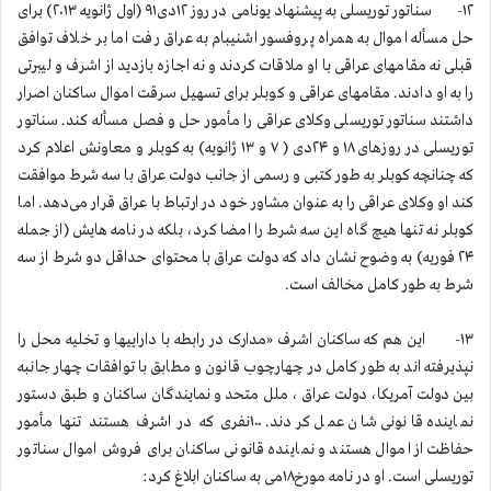
۱۲- سناتور توریسلی به پیشنهاد یونامی در روز ۱۲دی۹۱ (اول ژانویه ۲۰۱۳) برای
حل مسأله اموال به همراه پروفسور اشنیبام به عراق رفت اما بر خلاف توافق
قبلی نه مقامهای عراقی با او ملاقات کردند و نه اجازه بازدید از اشرف و لیبرتی
را به او دادند. مقامهای عراقی و کوبلر برای تسهیل سرقت اموال ساکنان اصرار
داشتند سناتور توریسلی وکلای عراقی را مأمور حل و فصل مسأله کند. سناتور
توریسلی در روزهای ۱۸ و ۲۴دی ( ۷ و ۱۳ ژانویه) به کوبلر و معاونش اعلام کرد
که چنانچه کوبلر به طور کتبی و رسمی از جانب دولت عراق با سه شرط موافقت
کند او وکلای عراقی را به عنوان مشاور خود در ارتباط با عراق قرار می‌دهد. اما
کوبلر نه تنها هیچ گاه این سه شرط را امضا کرد، بلکه در نامه هایش (از جمله
۲۴ فوریه) به وضوح نشان داد که دولت عراق با محتوای حداقل دو شرط از سه
شرط به طور کامل مخالف است.
۱۳- این هم که ساکنان اشرف «مدارک در رابطه با داراییها و تخلیه محل را
نپذیرفته اند به طور کامل در چهارچوب قانون و مطابق با توافقات چهار جانبه
بین دولت آمریکا، دولت عراق ، ملل متحد و نمایندگان ساکنان و طبق دستور
نماینده قانونی شان عمل کردند. ۱۰۰نفری که در اشرف هستند تنها مأمور
حفاظت از اموال هستند و نماینده قانونی ساکنان برای فروش اموال سناتور
توریسلی است. او در نامه مورخ۱۸می به ساکنان ابلاغ کرد: