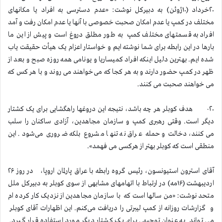
۲۰خرداد (۱۰ژوئن) به دبیرکل نوشت: «عدم دسترسی به افراد یا مکانهای
مختلف در کمپ یا عدم امکان صحبت خصوصی با آنها یا عدم امکان رفت و آمد
افراد به قسمتهای مختلف کمپ به طور مطلق دروغ است و پیش از این ما
بارها در این رابطه برای شما نوشته ایم و خواستار اعزام یک هیأت حقیقت یاب
شده ایم. بهترین دلیل اینکه افراد کمیساریا و یونامی همه روزه صبح و بعد از
ظهر در کمپ حضور دارند و به هر کجا که می‌خواهند می روند و با هر کس که
می خواهند صحبت می کنند.
۲۰- هدف کوبلر هر چه باشد، نتیجه این دروغها راهگشایی برای یک کشتار
دیگر است. وقتی رهبری کمپ و سازمان مجاهدین، آزادی ساکنان را سلب
می‌کنند، دخالت و حمله عراق نه تنها مشروع بلکه ضروری می‌شود. این
منطقی است که کوبلر بهتر از هرکسی می فهمد».
آقای استرون استیونسون، رئیس گروه رابطه با عراق پارلمان اروپا، در روز ۲۶
اردیبهشت (۱۶مه) در ارتباط با اتهامهای مشابهی از سوی کوبلر به دبیرکل ملل
متحد نوشت: «من سالها است که با سازمان مجاهدین از نزدیک کار کرده ام
و گزارشات روزانه از کمپ لیبرتی را دریافت می‌کنم. این اظهارات آقای کوبلر
می تواند به عنوان توجیهی برای یک کشتار دیگر مورد استفاده قرار گیرد.