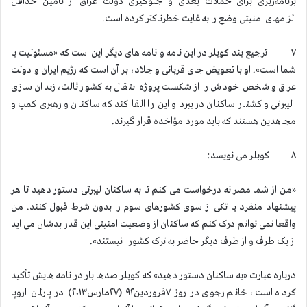
برنامه‌ریزی برای حملات بعدی و جلوگیری دولت عراق از تأمین حداقل
الزامهای امنیتی وضع را به غایت خطرناکتر کرده است.
۷- ترجیع بند کوبلر در این نامه و نامه های دیگر این است که «مسئولیت با
شما است». او با تعویض جای قربانی و جلاد، بر آن است که رژیم ایران و دولت
عراق و شخص خودش را از شکست پروژه انتقال به کشور ثالث، زندان سازی
لیبرتی و کشتار ساکنان در ببرد و این را القا کند که ساکنان و رهبری کمپ و
مجاهدین هستند که باید مورد مؤاخده قرار گیرند.
۸- کوبلر می نویسد:
«من از شما مصرانه درخواست می کنم تا به ساکنان لیبرتی دستور دهید تا هر
پیشنهاد منفرد یا تکی از سوی کشورهای سوم را بدون شرط قبول کنند. من
واقعا نمی توانم درک کنم که ساکنان از وضعیت امنیتی این قدر بدشان می اید
از یک طرف و از طرف دیگر حاضر به ترک کشور نیستند».
درباره عبارت «به ساکنان دستور دهید» که کوبلر صدها بار در نامه هایش تأکید
کرده است، خانم رجوی در روز ۷فروردین۹۲ (۲۷مارس۲۰۱۳) در پارلمان اروپا