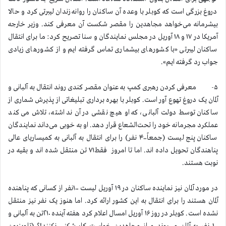
دروغ بزرگی است که کوبلر با وعده آن ساکنان را روانه زندان لیبرتی کرد و حالا
بیشرمانه می‌خواهد مجاهدین را مقصر شکست آن معرفی کند. وزیر خارجه
آمریکا در ۱۷ و ۱۸ آوریل در مجلس نمایندگان و سنا تصریح کرد: ما برای انتقال
ساکنان لیبرتی «با کشورهای بیشماری تماس گرفته ایم و از کشورهای زیادی
جواب رد گرفته ایم».
۵- معرفی کردن رهبری کمپ به عنوان مقصر کندی روند انتقال به آلبانی و
آلمان یک دروغ تهوع آور است. کوبلر با بهره برداری تبلیغاتی از پذیرش شماری از
ساکنان توسط دولت آلبانی، که او هیچ نقشی در آن نداشته، تلاش می کند
عملکرد مجرمانه خود را تحت‌الشعاع قرار دهد. او به خوبی می‌داند نمایندگان
ساکنان پنج لیست (جمعاً۴۰۰ نفر) را برای انتقال به آلبانی به کمیساریای عالی
پناهندگان تحویل داده اند. اما تا امروز فقط۷۱ تن منتقل شده اند و بقیه در
نوبت هستند.
در مورد آلمان نیز نماینده ساکنان در ۱۹ آوریل لیست ۱۰۰نفر از کسانی که پناهنده
آلمان هستند را برای انتقال به این کشور ارائه کرد. اما هنوز یک نفر نیز منتقل
نشده است. کوبلر در روز ۱۶ آوریل امسال اعلام کرد هفته آینده ۲۱۰تن به آلبانی و