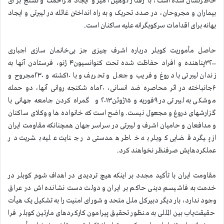
خاطرنشان شده است، با رفتار توهین آمیز و ایجاد مزاحمت و تشنج برای
بیماران و مجروحان، در صدد تحریک و به راه انداختن غائله در لیبرتی و ایجاد
بهانه برای اقدامات سرکوبگرانه علیه ساکنان است.
حاصل مأموریت کوبلر درباره اشرف چیزی جز بی‌خانمان سازی اجباری
۳۲۰۰پناهنده و افراد حفاظت شده تحت کنوانسیون۴ ژنو، فرستادن آنها به
زندان لیبرتی با دروغ و فریب و جعل و تحریف و با ۱۰کشته و ۲۳۰مجروح و
۶جانباخته در اثر محاصره ضد انسانی، ۲۰ماه شکنجه روانی آنها، دو حمله
موشکی به لیبرتی در ۹فوریه و ۱۵ژوئن۲۰۱۳ و گمراه کردن جامعه جهانی با
گزارشهای دروغ و مجعول نیست. واضح است که خانواده ها و وکلای ساکنان
و مدافعان و حامیان اشرف و لیبرتی در سراسر جهان همچنانکه مقاومت ایران
از پیگرد قضایی کوبلر به خاطر همدستی در جنایت علیه بشریت در
عملکردهایش صرفنظر نخواهند کرد.
مقاومت ایران با تأکید مجدد بر اینکه هیچ تردیدی در اهداف شوم کوبلر در
خدمت به فاشیسم دینی حاکم بر ایران و دولت دست نشانده اش در عراق
وجود ندارد، بار دیگر دبیرکل ملل متحد و شورای امنیت را به تشکیل یک هیأت
حقیقت‌یاب بین المللی به منظور تحقیق پیرامون کارکردهای مارتین کوبلر فرا