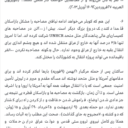
۱۰۰ نفر به آلمان می‌روند و از مجاهدین خواست کار شکنی نکنند!؟ (تلویزیون
العربیه-۲۷فروردین۹۲-۱۶ آوریل۲۰۱۳).
۶- این هم که کوبلر می‌خواهد ادامه نیافتن مصاحبه را مشکل بازاسکان
قلمداد کند یک دروغ بزرگ دیگر است. بیش از ۲۰۰۰تن در مصاحبه های
کمیساریای عالی پناهندگان ملل متحد UNHCR شرکت کرده اند. اما تا امروز
تنها ۳/۵ در صد آنها به خارج از عراق منتقل شده اند و هیچ چشم اندازی برای
انتقال بقیه به خارج از عراق وجود ندارد. حال چگونه مصاحبه نکردن ۱۰۰۰نفر
باقیمانده می تواند پروژه انتقال به کشورثالث را مختل کند.
ساکنان پس از حمله مرگبار ۲۱بهمن (۹فوریه) بارها اعلام کرده اند و برای
مقامهای آمریکا و ملل متحد نوشته اند مسأله مقدم و مبرم در لیبرتی تأمین
امنیت جمعی است که یا با انتقال موقت همه آنها به آمریکا یا اروپا و یا اشرف
عملی است. و تا آن زمان، بازگشت به مصاحبه ها و بازاسکان قطره یی نتیجه یی
جز عادی شدن اوضاع، فراموش شدن حفاظت و باز کردن راه برای کشتار
بعدی ندارد. دو حمله بعدی (۹ اردیبهشت و ۲۵خرداد -۲۹ آوریل و ۱۵ ژوئن-
که دو کشته و ۷۰مجروح به جای گذاشت)، صحت این مطلب را به اثبات رساند.
همکاری کامل نیروی تروریستی قدس و دولت عراق در این حملات و