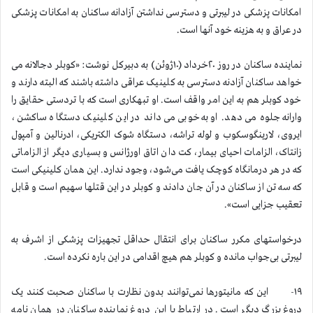
امکانات پزشکی در لیبرتی و دسترسی نداشتن آزادانه ساکنان به امکانات پزشکی
در عراق و به هزینه خود آنها است.
نماینده ساکنان در روز ۲۰خرداد (۱۰ژوئن) به دبیرکل نوشت: «کوبلر دجالانه می
خواهد ساکنان آزادنه دسترسی به کلینیک عراقی داشته باشند که البته دارند و
خود کوبلر هم به این امر واقف است. او تبهکاری است که با تردستی حقایق را
وارانه جلوه می دهد. او به‌خوبی می داند در این کلینیک دستگاه ساکشن،
ایروی، لارینگوسکوب و لوله تراشه، دستگاه شوک الکتریکی، ادرنالین و آمپول
زانتاک، الزامات احیای بیمار، کت دان اتاق اورژانس و بسیاری دیگر از الزاماتی
که در هر درمانگاه کوچک یافت می‌شود، وجود ندارد. این همان کلینیکی است
که سه تن از ساکنان در آن جان دادند و کوبلر در این قتلها سهیم است و قابل
تعقیب جزایی است».
درخواستهای مکرر ساکنان برای انتقال حداقل تجهیزات پزشکی از اشرف به
لیبرتی بی‌جواب مانده و کوبلر هم هیچ اقدامی در این باره نکرده است.
۱۹- این که مانیتورها نمی‌توانند بدون نظارت با ساکنان صحبت کنند یک
دروغ بزرگ دیگر است. در ارتباط با این دروغ نماینده ساکنان در همان نامه