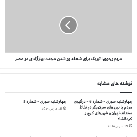
و
م
ا
ر
ن
ی
ز
م
ن
ر
د
ج
ا
و
ن
ی
ی
:
د
ت
مریم رجوی: تبریک برای شعله ور شدن مجدد بهارآزادی در مصر
ر
ب
ز
ر
ن
ی
نوشته های مشابه
د
ک
ا
ب
ن
ر
چهارشنبه سوری – شماره 6 – درگیری
چهارشنبه سوری – شماره 5
ز
ا
مردم با نیروهای سركوبگر در نقاط
18 مارس 2014
ا
ی
مختلف تهران و شهرهای كرج و
ه
ش
كرمانشاه
د
ع
19 مارس 2014
ا
ل
ن
ه