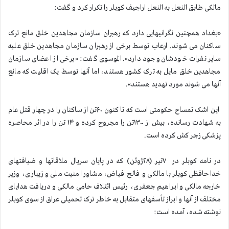
مالکی طابق النعل به النعل اراجیف کوبلر را تکرار کرد و گفت:
«بغداد همچنین نگرانیهایی دارد که رهبران سازمان مجاهدین خلق مانع ترک
ساکنان می شوند. ارعاب توسط برخی از رهبران سازمان مجاهدین خلق علیه
سایر نفرات خودشان وجود دارد». الموسوی گفت: «برخی از اعضای سازمان
مجاهدین خلق مایل به ترک کشور هستند، اما آنها توسط یک اقلیت که مانع
آنها می شوند مورد تهدید هستند».
این اشک تمساح حکومتی است که تا کنون ۶۰تن از ساکنان را در چهار قتل عام
به شهادت رسانده، بیش از ۱۳۰۰تن را مجروح کرده و ۱۴ تن را در اثر محاصره
پزشکی زجر کش کرده است.
در نامه کوبلر در ۷تیر (۲۸ژوئن) که در پایان سریال ملاقاتها و ضیافتهای
خداحافظی کوبلر با مالکی و فالح فیاض، مشاور امنیت ملی و زیباری، وزیر
خارجه مالکی و ابراهیم جعفری، رئیس ائتلاف حامی مالکی و دریافت هدایای
مختلف از آنها و ابراز تأسفهای متقابل به خاطر ترک تحمیلی عراق از سوی کوبلر
نوشته شده، آمده است: