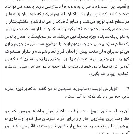
واقعیت این است که ناظران به همه جا دسترسی دارند با همه می توانند
صحبت کنند. کوبلر پیش از این ساکنان را متهم می‌کرد که خودشان زباله ها را
در سطح کمپ توزیع می‌کنند و منابع فاضلاب را می ترکانند و انگشتهایشان را
سمباده می‌کشند! خصومت فعال کوبلر با ساکنان او را از همه صلاحیتهایش
به عنوان یک نماینده ویژه بیطرف تهی می‌کند. ما در سربنیسکا با اهمال یا ترس
یک مقام سازمان ملل مواجه بودیم اینجا با موضوع همدستی مواجهیم و این
می تواند برای ملل متحد بیش از اندازه گران تمام شود. من نگران هستم که
کوبلر با این چنین سیاست جانبدارانه یی جنایتی را زمینه سازی کند که بی
آبرویی اش نه تنها دامن خودش بلکه به طور جدی دامن سازمان ملل، امریکا و
اتحادیه اروپا را هم بگیرد.
۲۱- کوبلر می نویسد: «مانیتورها همچنین به من گفته اند که برخورد همراه
با بی احترامی و یا تف کردن به آنها است».
این به طور مطلق دروغ است. از قضا ساکنان لیبرتی و اشرف و رهبری کمپ و
مقاومت ایران بیشترین احترام را برای افراد سازمان ملل که با وفاداری به
ارزشهای ملل متحد در صدد دفاع از حقوق آنان هستند، قائل می باشند واز
آنها قدردانی می‌کنند