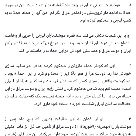
۱- «وضعیت امنیتی عراق در چند ماه گذشته بدتر شده است. من در مورد
حملات ادامه دار تروریستی در تمامی عراق نگرانم. من آنها از جمله حملات به
کمپ لیبرتی را محکوم کرده ام».
او با این کلمات تلاش می‌کند سه فقره موشک‌باران لیبرتی را جزیی از وخامت
اوضاع امنیتی در عراق نشان دهد و با این دروغ بزرگ می‌خواهد نقش رژیم
ایران و دولت عراق و همدستی خودش در این حملات را ماستمالی کند.
۲- این که کوبلر حمله ۱۵ژوئن را محکوم کرده هدفی جز سفید سازی
خودش ندارد. دولت عراق هم ناگزیر از محکوم کردن این حمله بود.
محکومیت واقعی از سوی کسی که مسئول فرستادن ساکنان به زندان لیبرتی
است، دست کم باید شامل محکوم کردن نقش رژیم ایران و دولت عراق در این
حمله می بود. اما کوبلر حتی از بیان این جمله دیپلوماتیک که«دولت عراق در
حفاظت ساکنان لیبرتی شکست خورده است» خودداری کرد.
۳- او از اذعان به این حقیقت بدیهی که پنج ماه پس از
موشک‌باران۲۱بهمن۹۱ (۹فوریه۲۰۱۳) دولت عراق از تأمین حداقل الزامات امنیتی
به هزینه خود ساکنان ممانعت کرده، خودداری می‌کند. این حداقلها (شامل