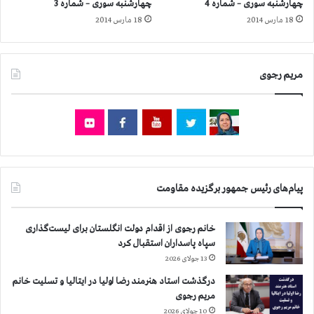
چهارشنبه سوری – شماره 4
چهارشنبه سوری – شماره 3
ر
و
18 مارس 2014
18 مارس 2014
و
ر
ز
ش
ق
د
ب
ن
مریم رجوی
ل
م
ا
ج
ز
د
آ
د
ز
ب
ا
ه
د
ا
ی
ر
پیام‌های رئیس جمهور برگزیده مقاومت
ش
آ
ز
خانم رجوی از اقدام دولت انگلستان برای لیست‌گذاری
ا
سپاه پاسداران استقبال کرد
د
13 جولای 2026
ی
د
درگذشت استاد هنرمند رضا اولیا در ایتالیا و تسلیت خانم
ر
مریم رجوی
م
10 جولای 2026