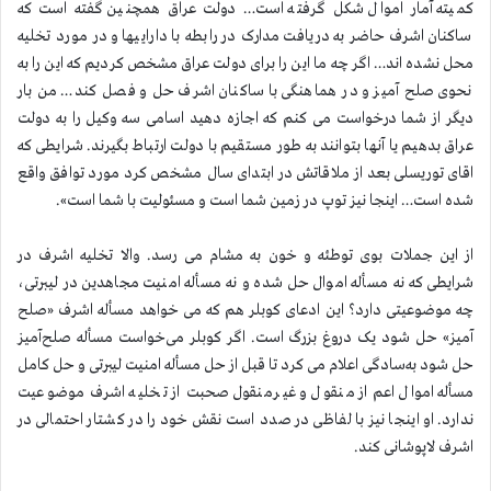
کمیته آمار اموال شکل گرفته است… دولت عراق همچنین گفته است که
ساکنان اشرف حاضر به دریافت مدارک در رابطه با داراییها و در مورد تخلیه
محل نشده اند… اگر چه ما این را برای دولت عراق مشخص کردیم که این را به
نحوی صلح آمیز و در هماهنگی با ساکنان اشرف حل و فصل کند… من بار
دیگر از شما درخواست می کنم که اجازه دهید اسامی سه وکیل را به دولت
عراق بدهیم یا آنها بتوانند به طور مستقیم با دولت ارتباط بگیرند. شرایطی که
اقای توریسلی بعد از ملاقاتش در ابتدای سال مشخص کرد مورد توافق واقع
شده است… اینجا نیز توپ در زمین شما است و مسئولیت با شما است».
از این جملات بوی توطئه و خون به مشام می رسد. والا تخلیه اشرف در
شرایطی که نه مسأله اموال حل شده و نه مسأله امنیت مجاهدین در لیبرتی،
چه موضوعیتی دارد؟ این ادعای کوبلر هم که می خواهد مسأله اشرف «صلح
آمیز» حل شود یک دروغ بزرگ است. اگر کوبلر می‌خواست مسأله صلح‌آمیز
حل شود به‌سادگی اعلام می کرد تا قبل از حل مسأله امنیت لیبرتی و حل کامل
مسأله اموال اعم از منقول و غیرمنقول صحبت از تخلیه اشرف موضوعیت
ندارد. او اینجا نیز با لفاظی در صدد است نقش خود را در کشتار احتمالی در
اشرف لاپوشانی کند.