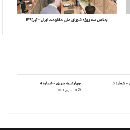
ه
ر
و
ز
اجلاس سه روزه شورای ملی مقاومت ایران - تیر۱۳۹۲
ه
ش
و
ر
ا
ی
م
ل
ی
م
– شماره 5
چهارشنبه سوری – شماره 4
ق
18 مارس 2014
ا
و
م
ت
ا
ی
ر