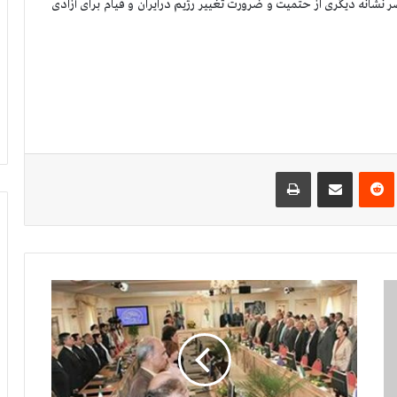
نشانه دیگری از حتمیت و ضرورت تغییر رژیم درایران و قیام برای آزادی
‌ترست
‫رددیت
اشتراک گذاری از طریق ایمیل
چاپ
ا
ج
ل
ا
س
س