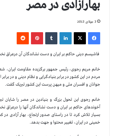
بهارآزادی در مصر
3 جولای 2013
فیس بوک
X
لینکدین
‫تامبلر
‫پین‌ترست
‫رددیت
فاشیسم دینی حاکم بر ایران و دست نشاندگان آن درعراق نخس
خانم مریم رجوی، رئیس جمهور برگزیده مقاومت ایران، شعل
مردم در این کشور در برابر بنیادگرایی و نظام دینی و در برابر ا
جوانان و افسران ملی و میهن پرست این کشور تبریک گفت.
خانم رجوی این تحول بزرگ و بنیادین در مصر را شایان ت
آخوندهای حاکم بر ایران و دست نشاندگان آنها را درعراق نخست
بسیار تلاش کرد تا در راستای صدور ارتجاع، بهار آزادی در 
خمینی در ایران، تغییر محتوا و جهت بدهد.