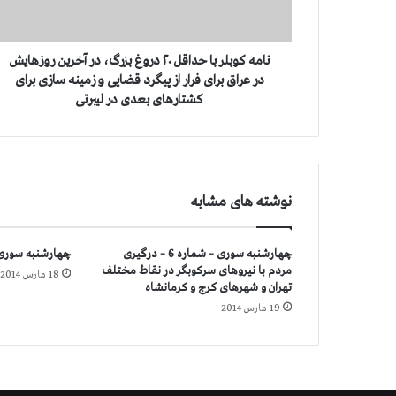
ب
ل
ر
ب
نامه کوبلر با حداقل ۲۰ دروغ بزرگ، در آخرین روزهایش
ا
در عراق برای فرار از پیگرد قضایی و زمینه سازی برای
ح
کشتارهای بعدی در لیبرتی
د
ا
ق
ل
۲
نوشته های مشابه
۰
د
ر
چهارشنبه سوری – شماره 6 – درگیری
چهارشنبه سوری 
و
مردم با نیروهای سركوبگر در نقاط مختلف
18 مارس 2014
غ
تهران و شهرهای كرج و كرمانشاه
ب
19 مارس 2014
ز
ر
گ
،
د