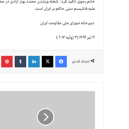
خانم رجوی تأکید کرد: شعله ورشدن مجدد بهار آزادی در مصر 
علیه فاشیسم دینی حاکم بر ایران است.
دبیرخانه شورای ملی مقاومت ایران
۱۲ تیر ۱۳۹۲ (۳ ژوئیه ۲۰۱۳ )
فیس بوک
X
لینکدین
‫تامبلر
‫پین
اشتراک گذاری
ن
ا
م
ه
ک
و