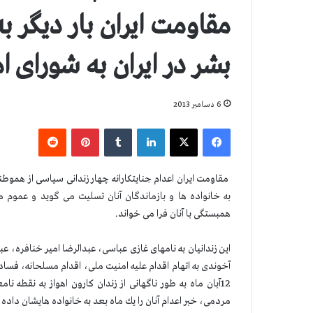
مقاومت ایران بار دیگر 
بشر در ایران به شورای ا
6 دسامبر 2013
فیس بوک
X
لینکدین
‫تامبلر
‫پین‌ترست
‫رددیت
مقاومت ایران اعدام جنایتكارانه چهار زندانی سیاسی از هموطن
به خانواده ها و بازماندگان آنان تسلیت می گوید و عموم م
همبستگی با آنان فرا می خواند.
این زندانیان به نامهای غازی عباسی، عبدالرضا امیر خنافره
آخوندی به اتهام اقدام علیه امنیت ملی، اقدام مسلحانه، فساد 
12آبان ماه به طور ناگهانی از زندان كارون اهواز به نقط
مردمی، خبر اعدام آنان را یك ماه بعد به خانواده هایشان داده