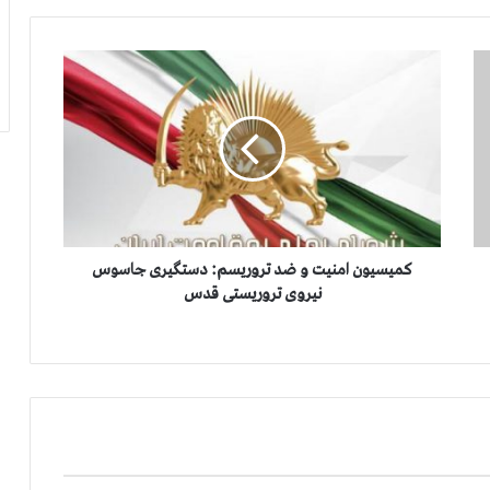
ك
م
ی
س
ی
و
ن
ا
م
ن
كمیسیون امنیت و ضد تروریسم: دستگیری جاسوس
ی
نیروی تروریستی قدس
ت
و
ض
د
ت
ر
و
ر