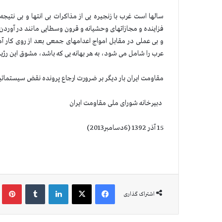
سالها است غرب با زنجیره یی از مذاكرات بی انتها و بی نتیج
فزاینده و مجازاتهای وحشیانه و قرون وسطایی مانند در 
و بی عملی در مقابل امواج اعدامهای جمعی بعد از روی كار آ
عرب را شامل می شود، به هر بهانه یی كه باشد، مشوق این رژ
مقاومت ایران بار دیگر بر ضرورت ارجاع پرونده نقض سیستماتی
دبیرخانه شورای ملی مقاومت ایران
15 آذر 1392 (6دسامبر2013)
فیس بوک
X
لینکدین
‫تامبلر
‫پین
اشتراک گذاری