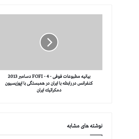
ب
ی
ا
ن
ی
ه
م
ط
ب
و
بیانیه مطبوعات فوفی - FOFI - 4 دسامبر 2013
ع
كنفرانس در رابطه با ایران در همبستگی با اپوزیسیون
ا
دمكراتیك ایران
ت
ف
و
ف
ی
نوشته های مشابه
-
F