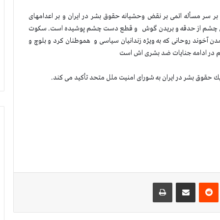
ه بر سر مسأله اتمی بر نقض وحشیانه حقوق بشر در ایران و بر اعدامهای
آوردن چشم از حدقه و بریدن گوش و قطع دست چشم پوشیده است. سكوت
مدن آخوند روحانی كه به ویژه زندانیان سیاسی و هموطنان كرد و بلوچ و
یم در ادامه جنایات ضد بشری اش است
ك حقوق بشر در ایران به شورای امنیت ملل متحد تأكید می كند.
‌ترست
‫رددیت
اشتراک گذاری از طریق ایمیل
چاپ