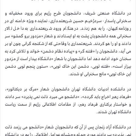
در دانشگاه صنعتی شریف، دانشجویان طرح رژیم برای ورود مخفیانه و
سخنرانی پاسدار- سردژخیم حسین شریعتمداری، نماینده ویژه خامنه ای در
روزنامه كیهان، را به هم زدند. در هنگام ورود شریعتمداری به داخل تالار
سخنرانی همه دانشجویان پشت به او ایستادند و شعار «مزدور برو گمشو» سر
دادند و او را هو كردند. شریعتمداری با وقاحتی كه از شكنجه گرانی چون او بر
می آید، دانشجویان را «فتنه گر» و «پیاده نظام دشمن» خواند و تلاش كرد به
سخنان خود ادامه دهد اما دانشجویان با شعار «دانشگاه بیدار است از مزدور
بیزار است»، «فتنه تویی، دشمن این خاک تویی»، «ستون پنجم تویی دشمن
این خاک تویی» مانع سخنرانی او شدند.
در دانشكده ادبیات دانشگاه تهران دانشجویان شعار «مرگ بر دیكتاتور»،
«فرهاد رهبر اخراج باید گردد»، «دانشجو می میرد ذلت نمی پذیرد» سر دادند
و خواستار بركناری فرهاد رهبر، از مقامات اطلاعاتی رژیم از سمت ریاست
دانشگاه تهران شدند.
در دانشگاه آزاد زنجان پس از آن كه دانشجویان شعار «دانشجو می رزمد ذلت
نمی پذیرد» سردادند مورد حمله وحشیانه عوامل اطلاعاتی رژیم در دانشگاه