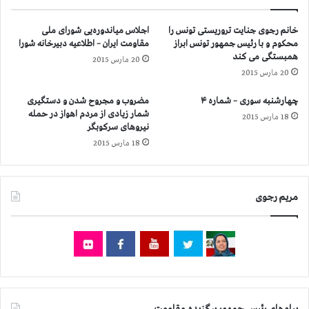
ر
س
م
پ
خانم رجوی جنایت تروریستی تونس را
اجلاس میاندوره‌یی شورای ملی
ج
ا
محكوم و با رئیس جمهور تونس ابراز
مقاومت ایران – اطلاعیه دبیرخانه شورا
ل
ه
همبستگی می كند
20 مارس 2015
س
پ
20 مارس 2015
م
ا
ل
س
چهارشنبه سوری – شماره ۴
مضروب و مجروح شدن و دستگیری
ی
د
شمار زیادی از مردم اهواز در حمله
18 مارس 2015
ف
ا
نیروهای سركوبگر
ر
ر
18 مارس 2015
ا
ا
ن
ن
س
:
ه
1
مریم رجوی
3
0
ه
ز
ا
ر
ب