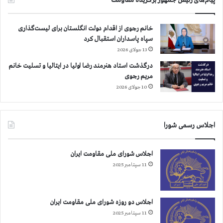
پیام‌های رئیس جمهور برگزیده مقاومت
س
ی
ج
خانم رجوی از اقدام دولت انگلستان برای لیست‌گذاری
ی
سپاه پاسداران استقبال کرد
آ
13 جولای 2026
م
و
درگذشت استاد هنرمند رضا اولیا در ایتالیا و تسلیت خانم
ز
مریم رجوی
ش
10 جولای 2026
د
ی
د
اجلاس رسمی شورا
ه
م
ن
اجلاس شورای ملی مقاومت ایران
ت
11 سپتامبر 2025
ظ
ر
و
ر
اجلاس دو روزه شورای ملی مقاومت ایران
و
11 سپتامبر 2025
د