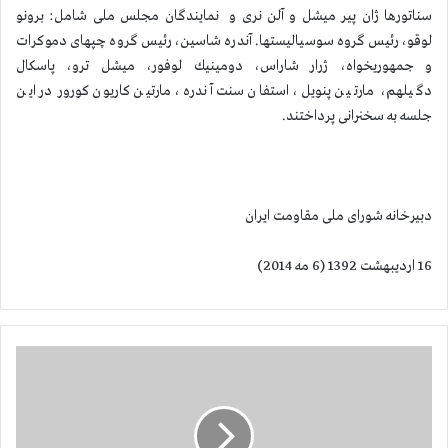
سناتورها ژان پیر میشل و آلن نری و نمایندگان مجلس ملی شامل: برونو
لوقو، رئیس گروه سوسیالیستها. آندره شاسین، رئیس گروه چپهای دموكرات
و جمهوریخواه، ژرار شاراس، دومینیك لوفور، میشل ترو، پاسكال
دگیلهم، مارتین پنویل، استفان سنت آندره، مارتین كاریون كورور در این
جلسه به سخنرانی پرداختند.
دبیرخانه شورای ملی مقاومت ایران
16 اردیبهشت 1392 (6 مه 2014)
ح
م
ا
ی
ت