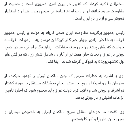
سخنرانان تاكید كردند كه تغییر در ایران امری ضروری است و حمایت از
مقاومت سازمانیافته ایران و برنامه 10ماده یی مریم رجوی تنها راه استقرار
دموكراسی و آزادی در ایران است.
رئیس جمهور برگزیده مقاومت ایران ضمن تبریك به دولت و رئیس جمهور
فرانسه به خاطر آزادی چهار خبرنگار گروگان در سوریه، از دولت فرانسه
خواست كه نقش پیشتاز را در زمینه حفاظت از پناهندگان ایرانی، ساكن كمپ
لیبرتی در عراق و نجات جان هفت تن از آنان، ، شامل شش زن، كه در قتل عام
اول 10شهریور92 به گروگان گرفته شدند، ایفا كند.
وی با اشاره به خطرات مبرمی كه جان ساكنان لیبرتی را تهدید میكند، از
سازمان ملل و آمریكا و اروپا خواستار انجام تحقیقات مستقل در مورد كشتار
در اشرف و لیبرتی شد و تاكید كرد دولت عراق باید مجبور شود كه اجازه تامین
الزامات امنیتی را در لیبرتی بدهد.
وی گفت: ما خواهان انتقال سریع ساكنان لیبرتی به خصوص بیماران و
مجروحین به اروپا و آمریكا هستیم.