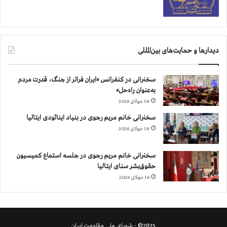
ب
ه
س
و
ر
دیدارها و حمایت‌های بین‌المللی
ی
ه
سخنرانی در کنفرانس «ایران فراتر از جنگ، قدرت مردم
ه
به‌عنوان راه‌حل»
س
18 جولای 2026
ت
ن
سخنرانی خانم مریم رجوی در بنیاد اینائودی ایتالیا
د
18 جولای 2026
سخنرانی خانم مریم رجوی در جلسه استماع کمیسیون
حقوق‌بشر سنای ایتالیا
16 جولای 2026
2025© - شورای ملی مقاومت ایران