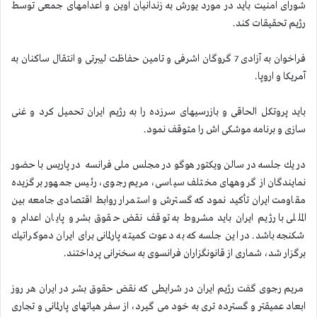
شورای امنیت باید در مورد یورش به زندانیان اوین و اعدامهای جمعی توسط
رژیم تحقیقات كند.
فراخوان به آزادی 7 گروگان اشرفی و تامین حفاظت لیبرتی و انتقال ساكنان به
آمریكا و اروپا.
باید پروتكل الحاقی و بازرسیهای سرزده را به رژیم ایران تحمیل كرد و غنی
سازی و برنامه موشكی اش را متوقف نمود.
در یك جلسه در سالن ویكتور هوگو در مجلس ملی فرانسه در پاریس با حضور
نمایندگان از گروههای مختلف سیاسی، مریم رجوی، رئیس جمهور برگزیده
مقاومت ایران تأكید نمود كه گسترش و استمرار روابط اقتصادی جامعه بین
المللی با رژیم ایران باید مشروط به توقف نقض حقوق بشر و پایان اعدام و
شكنجه باشد. در این جلسه كه به دعوت كمیته پارلمانی برای ایران دموكراتیك
برگزار شد، شماری از قانونگزاران فرانسوی به سخنرانی پرداختند.
مریم رجوی گفت رژیم ایران در شرایطی كه نقض حقوق بشر در ایران هر روز
ابعاد عمیقتر و گسترده تری به خود می گیرد، از سفر هیاتهای پارلمانی و تجاری