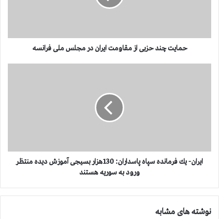
چ
ن
د
ح
ز
حمایت چند حزبی از مقاومت ایران در مجلس ملی فرانسه
ب
ی
ا
ا
ی
ز
ر
م
ا
ق
ن
ا
-
و
ی
م
ك
ت
ف
ا
ر
ایران- یك فرمانده سپاه پاسداران: 130هزار بسیجی آموزش دیده منتظر
ی
م
ورود به سوریه هستند
ر
ا
ا
ن
ن
د
نوشته های مشابه
د
ه