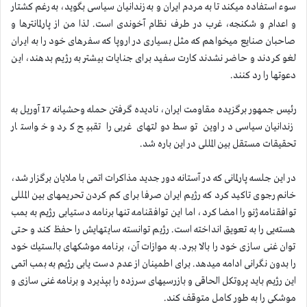
سوء استفاده میكند تا به مردم ایران و به زندانیان سیاسی بگوید، به رغم كشتار
و اعدام و شكنجه، غرب در طرف نظام آخوندی است. لذا من از پارلمانترها و
صاحبان صنایع میخواهم كه مثل بسیاری در اروپا كه سفرهای خود را به ایران
لغو كردند و حاضر نشدند كارت سفید برای جنایات بیشتر به رژیم بدهند، این
دعوتها را رد كنند.
رئیس جمهور برگزیده مقاومت ایران، نادیده گرفتن حمله وحشیانه 17 آوریل به
زندانیان سیاسی در اوین توسط دولتهای غربی را تقبیح كرد و خواستار
تحقیقات مستقل بین المللی در این باره شد.
در این جلسه پارلمانی كه در آستانه دور جدید مذاكرات اتمی با ملایان برگزار شد،
خانم رجوی تاكید كرد كه رژیم ایران صرفا برای كم كردن تحریمهای بین المللی
توافقنامه ژنو را امضا كرد، اما این توافقنامه تنها برنامه دستیابی رژیم به بمب
هسته‌یی را به تعویق انداخته است. رژیم توانسته سایتهایش را حفظ كند و حتی
توان غنی سازی خود را بالا ببرد. به موازات آن، برنامه موشكهای بالستیك خود
را بدون نگرانی ادامه میدهد. برای اطمینان از عدم دست یابی رژیم به بمب اتمی
این رژیم باید پروتكل الحاقی و بازرسیهای سرزده را بپذیرد و برنامه غنی سازی و
موشكی را به طور كامل متوقف كند.