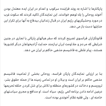
پارلمانترها با اشاره به روند فزاینده سركوب و اعدام در ایران ایده معتدل بودن
آخوند روحانی را یك توهم خواندند. این نمایندگان تاكید كردند كه سكوت غرب
در مورد وحشیگریهای رژیم ایران در قبال زندانیان بیدفاع به آنها برای تكرار این
جنایتها دست باز می دهد.
قانونگزاران فرانسوی تصریح كردند كه سفر هیاتهای پارلمانی یا تجاری در چنین
شرایطی كه مردم و مقاومت ایران نیازمند حمایت آزادیخواهان دیگر كشورها
هستند، پیام غلطی به فاشیسم مذهبی حاكم بر ایران می دهد.
بنا بر ارزیابی نمایندگان پارلمان فرانسه، روحانی بخشی از تمامیت فاشیسم
مذهبی حاكم بر ایران است و بیلان او در تمامی زمینه ها از جمله حقوق بشر،
تروریسم و دخالت در كشورهای منطقه و تلاش برای شل كردن حلقه تحریمها
درعین ادامه دادن برنامه اتمی رژیم، سیاه است. او مدافع و مجری سیاستهای
خامنه ای ، ولی فقیه نظام آخوندی بوده است.