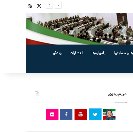
X
خوراک
ها و حمایتها
یادواره‌ها
انتشارات
ویدئو
مریم رجوی