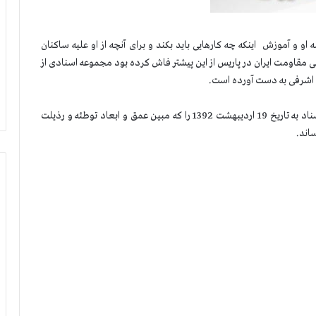
او و آموزش اینكه چه كارهایی باید بكند و برای آنچه از او علیه ساكنان
 مقاومت ایران در پاریس از این پیشتر فاش كرده بود مجموعه اسنادی از
 اشرفی به دست آورده است.
كمیسیون امنیت و ضد تروریسم شورا یك نمونه دیگر از این اسناد به تاریخ 19 اردیبهشت 1392 را كه مبین عمق و ابعاد توطئه و رذیلت
اند.