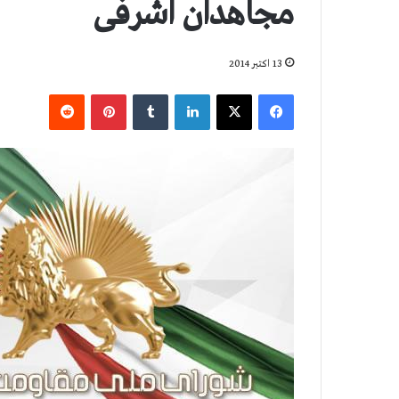
مجاهدان اشرفی
13 اکتبر 2014
فیس بوک
X
لینکدین
‫تامبلر
‫پین‌ترست
‫رددیت