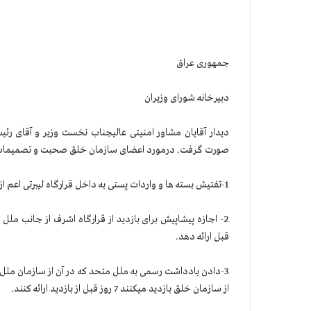
ساعت 1:30 
جمهوری عراق یاددا
دبیرخانه شورای وزیران تاریخ
دیدار آقایان مشاور امنیتی عالیجناب نخست وزیر و آقای رئی
صورت گرفت. درمورد اعضای سازمان خلق صحبت و تصمیمات ز
1-تفتیش بسته ها و واردات پستی به داخل قرارگاه لیبرتی اعم از اینكه ویژه [اختصاصی و شخصی] یا عام باشد.
قبل ارائه دهد.
3-دادن یادداشت رسمی به ملل متحد كه در آن از سازمان ملل
از سازمان خلق بازدید میكنند 7 روز قبل از بازدید ارائه كنند.