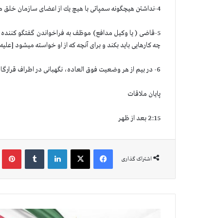
4-نداشتن هیچگونه سمپاتی با هیچ یك از اعضای سازمان خلق مانند آنچه دو روز قبل با یكی از اعضای مُسن خلق اتفاق افتاد.
5-قاضی ( یا وكیل مدافع) موظف به فراخواندن گفتگو كننده ع
چه كارهایی باید بكند و برای آنچه كه از او خواسته میشود [علی
6- در بیم از هر وضعیت فوق العاده، نگهبانی در اطراف قرارگاه لیبرتی در روزهای آینده تشدید شود .
پایان ملاقات
2:15 بعد از ظهر
فیس بوک
X
لینکدین
‫تامبلر
‫پین
اشتراک گذاری
ك