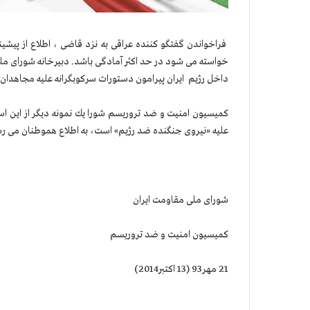
فراخواندن گفتگو كننده عراقی به نزد قاضی ، اطلاع از پیشینه 
خواسته می شود در حد اكثر آمادگی باشد. دبیرخانه شورای ملی
داخل رژیم ایران پیرامون دستورات سركوبگرانه علیه مجاهدان
علیه «نیروی جنگنده ضد رژیم» است، به اطلاع هموطنان می رس
شورای ملی مقاومت ایران
كمیسیون امنیت و ضد تروریسم
21 مهر93 (13 اكتبر2014)