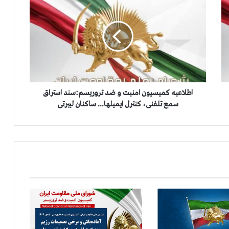
ط
ل
ا
ع
ی
ه
ك
م
ی
اطلاعیه كمیسیون امنیت و ضد تروریسم:سند استراق
س
سمع تلفنی، كنترل ایمیلها... ساكنان لیبرتی
ی
و
ن
ا
م
ن
ی
ت
و
ض
د