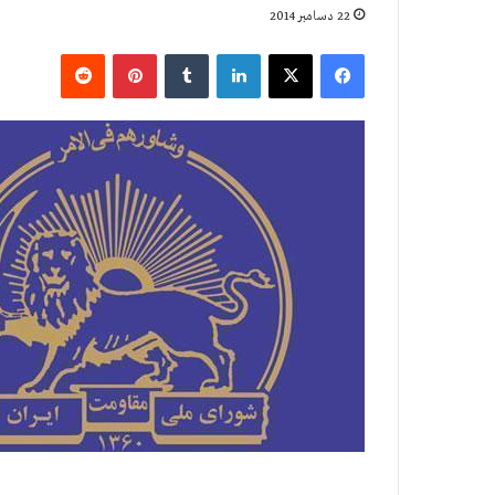
22 دسامبر 2014
فیس بوک
X
لینکدین
‫تامبلر
‫پین‌ترست
‫رددیت