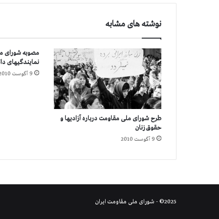
ش
ی
نوشته های مشابه
ر
ا
ز
مصوبه شورای مل
نمایندگیهای دائ
9 آگوست 2010
طرح شورای ملی مقاومت درباره آزادیها و
حقوق زنان
9 آگوست 2010
2025© - شورای ملی مقاومت ایران