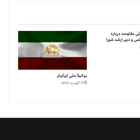
ت
س
ا
ل
ر
ی مقاومت درباره
و
می و دبیر ارشد شورا
ز
م
ی
ل
ا
بـیـانـیـهٌ‌ مـلـی ایرانیان
د
م
9 آگوست 2010
س
ی
ح
و
آ
غ
ا
ز