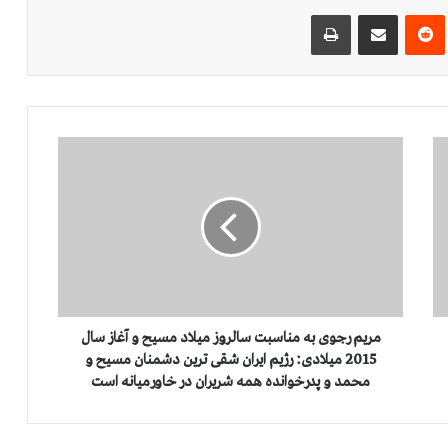
‌ترست
‫رددیت
اشتراک گذاری از طریق ایمیل
چاپ
م
ر
ی
م
ر
ج
و
ی
ب
ه
مریم رجوی به مناسبت سالروز میلاد مسیح و آغاز سال
م
2015 میلادی: رژیم ایران شقی ترین دشمنان مسیح و
ن
محمد و پدرخوانده همه شریران در خاورمیانه است
ا
س
ب