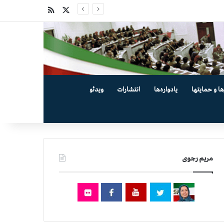
X
خوراک
ها و حمایتها
یادواره‌ها
انتشارات
ویدئو
مریم رجوی