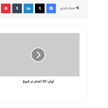
فیس بوک
X
لینکدین
‫تامبلر
‫پین
اشتراک گذاری
ا
ی
ر
ا
ن
:
1
0
ا
ع
ایران: 10 اعدام در شیراز
د
ا
م
د
ر