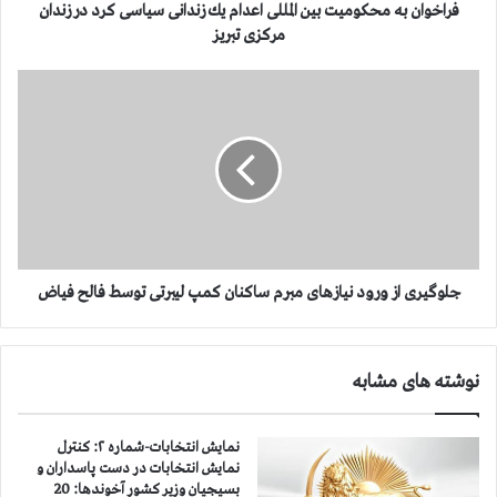
م
فراخوان به محكومیت بین المللی اعدام یك زندانی سیاسی كرد در زندان
ح
مركزی تبریز
ك
و
ج
م
ل
ی
و
ت
گ
ب
ی
ی
ر
ن
ی
ا
ا
ل
ز
م
و
جلوگیری از ورود نیازهای مبرم ساكنان كمپ لیبرتی توسط فالح فیاض
ل
ر
ل
و
ی
د
نوشته های مشابه
ا
ن
ع
ی
د
ا
نمایش انتخابات-شماره ۲: كنترل
ا
ز
نمایش انتخابات در دست پاسداران و
م
ه
بسیجیان وزیر كشور آخوندها: 20