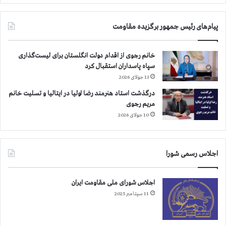
ن
و
م
س
پیام‌های رئیس جمهور برگزیده مقاومت
ر
ط
ك
ف
ز
ا
خانم رجوی از اقدام دولت انگلستان برای لیست‌گذاری
ی
ل
سپاه پاسداران استقبال کرد
ت
ح
13 جولای 2026
ب
ف
ر
درگذشت استاد هنرمند رضا اولیا در ایتالیا و تسلیت خانم
ی
ی
مریم رجوی
ا
ز
ض
10 جولای 2026
اجلاس رسمی شورا
اجلاس شورای ملی مقاومت ایران
11 سپتامبر 2025