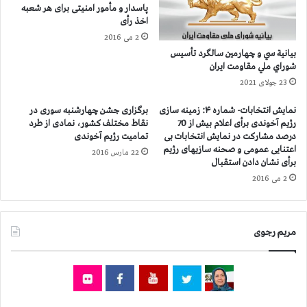
ی
ا
پاسدار و مأمور امنیتی برای هر شعبه
ك
ی
اخذ رأی
ز
م
2 می 2016
ن
ب
بيانية سي و چهارمين سالگرد تأسيس
د
ر
شوراي ملي مقاومت ايران
ا
م
23 جولای 2021
ن
س
ی
ا
نمایش انتخابات- شماره ۴: زمینه سازی
برگزاری جشن چهارشنبه سوری در
س
ك
رژیم آخوندی برأی اعلام بیش از 70
نقاط مختلف کشور، نمادی از طرد
ی
ن
درصد مشاركت در نمایش انتخابات بی
تمامیت رژیم آخوندی
ا
ا
اعتنایی عمومی و صحنه سازیهای رژیم
22 مارس 2016
س
ن
برأی نشان دادن استقبال
ی
ك
2 می 2016
ك
م
ر
پ
د
ل
د
مریم رجوی
ی
ر
ب
ز
ر
ن
ت
د
ی
ا
ت