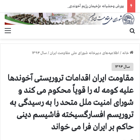
یورش وحشیانه دژخیمان رژیم آخوندی به بند ۷ زندان اوین و ضرب‌وجرح زندانیان سیاسی
جستجو برای
منو
خانه
/
اطلاعیه‌های دبیرخانه شورای ملی مقاومت ایران
/
سال ۱۳۹۴
سال ۱۳۹۴
مقاومت ایران اقدامات تروریستی آخوندها
علیه كومه له را قویاً محكوم می كند و
شورای امنیت ملل متحد را به رسیدگی به
تروریسم افسارگسیخته فاشیسم دینی
حاكم بر ایران فرا می خواند