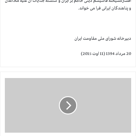
افسارگسیخته فاشیسم دینی حاكم بر ایران و سلسله جنایات آن علیه مخالفان
و پناهندگان ایرانی فرا می خواند.
دبیرخانه شورای ملی مقاومت ایران
20 مرداد 1394 (11 اوت 2015)
ف
ر
ا
خ
و
ا
ن
ب
ه