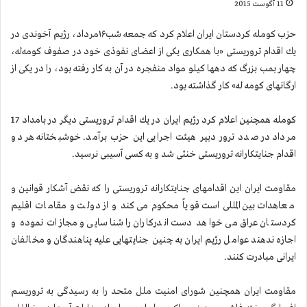
11 آگوست 2015
حزب كومله كردستان ایران اعلام كرد كه جمعه شب۱۶مرداد، رژیم آخوندی در
یك اقدام تروریستی «با همکاری یکی از اعضای نفوذی خود در صفوف کومه‌له،
چهار بمب بزرگ که دهها کیلو مواد منفجره در آن به کار رفته بود، را در یکی از
ارگانهای کومه له» كار گذاشته بود.
كومله همچنین اعلام كرد رژیم ایران در یك اقدام تروریستی دیگر در بامداد 17
مرداد در صدد ترور دبیر هیئت اجرایی این حزب برآمد. خوشبختانه هر دو
اقدام جنایتكارانه تروریستی خنثی شد و به كسی آسیبی نرسید.
مقاومت ایران این اقدامهای جنایتكارانه تروریستی را كه نقض آشكار قوانین و
معاهدات بین المللی است قویاً محكوم می كند و از دولت و مقامات اقلیم
كردستان عراق می خواهد دست اندركاران را شناسایی و مجازات نموده و
اجازه ندهند عوامل رژیم ایران به چنین جنایتهایی علیه پناهندگان و مخالفان
ایرانی مبادرت كنند.
مقاومت ایران همچنین شورای امنیت ملل متحد را به رسیدگی به تروریسم