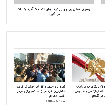
ل
ب
رسوایی تقلبهای نجومی در نمایش انتخابات آخوندها بالا
ه
می گیرد
ا
ی
ن
ج
و
م
ی
د
ر
ن
م
ا
ی
ش
قیام ایران-شماره ۱۲۱ : تظاهرات هزاران تن از
قیام ایران-شماره ۱۲۰ : اعتراضات کارگران،
ا
م اصفهان: می جنگیم می
کشاورزان، فرهنگیان، دانشجویان و دیگر
ن
 می گیریم
اقشار محروم
ت
16 مارس 2018
خ