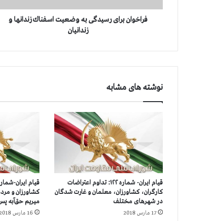
ر
ا
فراخوان برای رسیدگی به وضعیت اسفناك زندانها و
ی
زندانیان
ر
س
ی
د
گ
نوشته های مشابه
ی
ب
ه
و
ض
ع
ی
ت
ا
قیام ایران- شماره ۱۲۲: تداوم اعتراضات
س
کارگران، کشاورزان، معلمان و غارت شدگان
کشاورزان و مرد
ف
در شهرهای مختلف
میریم حق‌آبه پس
ن
17 مارس 2018
16 مارس 2018
ا