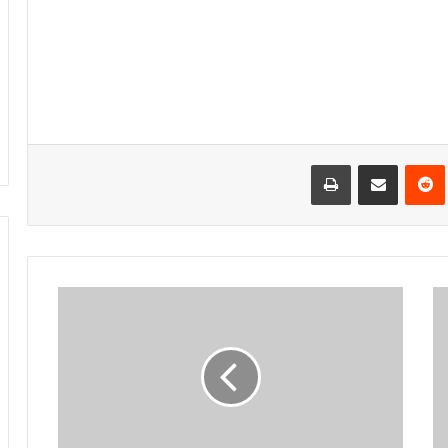
‌ترست
‫رددیت
اشتراک گذاری از طریق ایمیل
چاپ
ر
س
و
ا
ی
ی
ت
ق