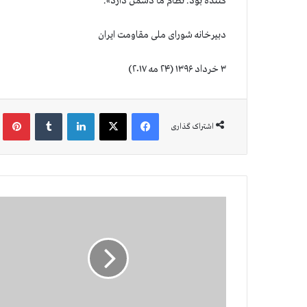
کننده بود. نظام ما دشمن دارد».
دبیرخانه شورای ملی مقاومت ایران
۳ خرداد ۱۳۹۶ (۲۴ مه ۲۰۱۷)
فیس بوک
X
لینکدین
‫تامبلر
‫پین
اشتراک گذاری
ف
ر
ا
خ
و
ا
ن
ب