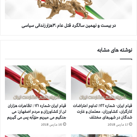
ت
و
ی
ن
ن
ه
ا
م
در بیست و نهمین سالگرد قتل عام ۳۰هزار زندانی سیاسی
و
ی
ل
ن
و
س
نوشته های مشابه
ی
ا
ت
ل
گ
گ
س
ر
ت
د
ر
ق
ش
ت
و
ل
ا
ع
قیام ایران- شماره ۱۲۲: تداوم اعتراضات
قیام ایران-شماره ۱۲۱ : تظاهرات هزاران
ر
ا
کارگران، کشاورزان، معلمان و غارت
تن از کشاورزان و مردم اصفهان: می
ت
م
شدگان در شهرهای مختلف
جنگیم می میریم حق‌آبه پس می گیریم
ق
۳
17 مارس 2018
16 مارس 2018
ا
۰
ق
ه