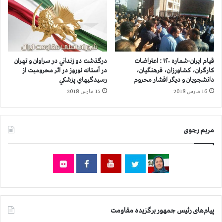
د
ز
ر
ا
ت
ر
م
ز
و
ن
ش
د
قیام ایران-شماره ۱۲۰ : اعتراضات
درگذشت دو زنداني در سراوان و تهران
ک
ا
کارگران، کشاورزان، فرهنگیان،
در آستانه نوروز در اثر محروميت از
ی
ن
دانشجویان و دیگر اقشار محروم
رسيدگيهاي پزشكي
ن
ی
16 مارس 2018
15 مارس 2018
ظ
س
ا
ی
م
ا
مریم رجوی
ا
س
س
ی
ت
پیام‌های رئیس جمهور برگزیده مقاومت