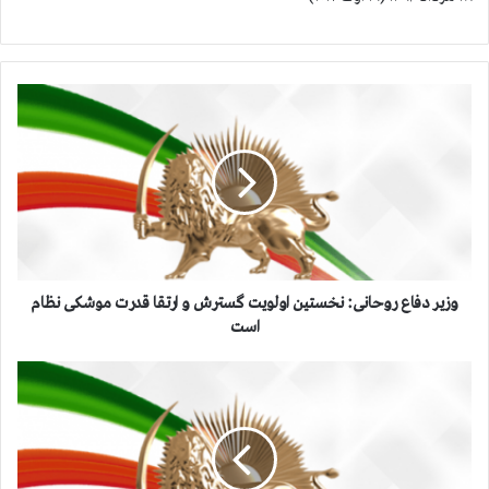
و
ز
ی
ر
د
ف
ا
ع
ر
و
وزیر دفاع روحانی: نخستین اولویت گسترش و ارتقا قدرت موشکی نظام
ح
است
ا
ن
د
ی
ر
:
ب
ن
ی
خ
س
س
ت