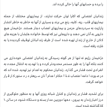
را برده و حسابهای آنها را خالی کرده اند.
زندانیان اعتصابی كه اكثرا توان حرکت ندارند، از بیماریهای مختلف از جمله
بیماریهای قلب، ریه، کلیه، رنج می برند و بسیاری از آنها به خاطر به خاطر انتشار
پارازیت به سردردهای مزمن و بیماریهای ‌اعصاب دچار هستند. دژخیمان هیچ
دارویی به آنان نمی دهند و داروهایی نیز که توسط خانواده هایشان با هزینه های
کلان از خارج از زندان تهیه شده است از طرف زندانبانان توقیف گردیده یا به
غارت رفته است.
دژخیمان رژیم نه تنها از هر گونه رسیدگی به زندانیان اعتصابی خودداری می
کنند بلکه آنها را به طور مستمر محدودتر کرده و با تهدید به انتقال مجدد به
انفرادی تحت فشار می گذارد. زندانیان محکوم به اعدام نیز تهدید شده اند که
در صورت ادامه اعتصاب غذا احکام اعدام آنان سریعتر در دستور کار قرار
خواهد گرفت.
برای تشدید فشار بر زندانیان و کنترل شبانه روزی آنها و به منظور جلوگیری از
درز اخبار زندان به بیرون، دهها دوربین مدار بسته و دستگاه شنود در سالن ۱۰
کارگذاشته شده است.