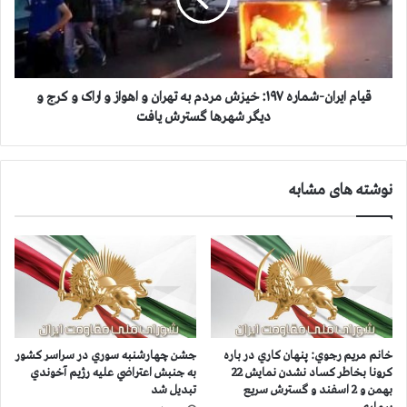
ا
۵
ی
:
ر
خ
ا
ي
ن
ز
-
قیام ایران-شماره ۱۹۷: خيزش مردم به تهران و اهواز و اراک و کرج و
ش
ش
ديگر شهرها گسترش يافت
م
م
ر
ا
د
ر
نوشته های مشابه
م
ه
د
۱
ر
۹
ا
۷
ص
:
ف
خ
ه
ي
ا
ز
ن
ش
خانم مريم رجوي: پنهان كاري در باره
جشن چهارشنبه سوري در سراسر كشور
،
م
كرونا بخاطر كساد نشدن نمايش 22
به جنبش اعتراضي عليه رژيم آخوندي
ش
ر
بهمن و 2 اسفند و گسترش سريع
تبديل شد
ي
د