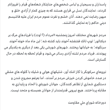
پاسداران و بسيجيان و لباس شخصي‌هاي جنايتكار شعله‌هاي قيام را فروزانتر
كردند، نمايندگان نسل بي قراري هستند كه به چيزي كمتر از آزادي خلق و
ميهن رضايت نمي دهند. آنان خشم و نفرت عموم مردم ايران عليه فاشيسم
ديني حاكم را به نمايش گذاشتند.
مردم شهرهاي مختلف امروز پنجشنبه ۱۱مرداد (۲ اوت) با فريادهاي مرگ بر
ديكتاتور؛ توپ تانك فشفشه آخوند بايد كشته شه؛ اين ماه ماه خونه آخوند
سرنگونه؛ به خيابانها ريختند. شهرهای شورشی یکی بعد از دیگری به یکدیگر می
پیوندند. فریاد مردم تشنه آزادی رساتر مي‌شود و قیام لحظه به لحظه در حال
گسترش است.
نيروهاي سركوبگر با گاز اشك آور، شليكهاي هوايي و شليك با گلوله هاي مشقي
در صدد خاموش كردن خيزش مردم بر آمدند، اما به‌رغم مجروح شدن و
دستگيري شماري از تظاهر كنندگان، جوانان شورشي با اتحاد و پايداري به
مقابله پرداختند. هیچ نیرویی قدرتمندتر از جوانان همبسته و متحد نیست.
دبيرخانه شوراي ملي مقاومت