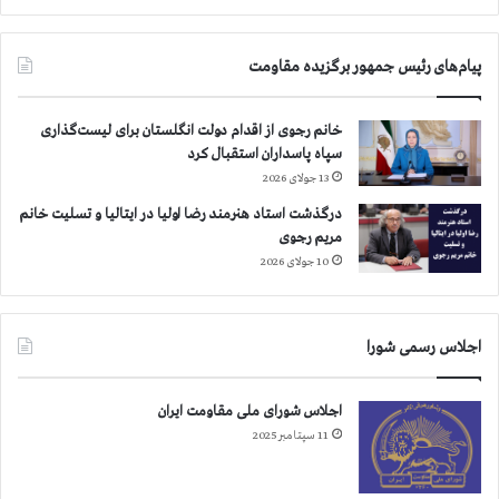
آ
ر
ب
ج
ا
و
پیام‌های رئیس جمهور برگزیده مقاومت
د
د
ي
گ
خانم رجوی از اقدام دولت انگلستان برای لیست‌گذاری
ر
سپاه پاسداران استقبال کرد
ش
13 جولای 2026
ه
درگذشت استاد هنرمند رضا اولیا در ایتالیا و تسلیت خانم
ر
مریم رجوی
ه
10 جولای 2026
ا
گ
س
ت
اجلاس رسمی شورا
ر
ش
ي
اجلاس شورای ملی مقاومت ایران
ا
11 سپتامبر 2025
ف
ت