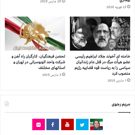
بيماري
20 مارس 2019
ر
م
23 فوریه 2020
ا
ب
ز
ه
،
ت
م
ه
ش
ر
ه
ا
د
ن
،
و
خامنه ای آخوند جلاد ابراهیم رئیسی
تحصن فرهنگیان، کارگران راه آهن و
ش
ا
عضو هیأت مرگ در قتل عام زندانیان
شرکت واحد اتوبوسرانی در تهران و
ا
ه
سیاسی را به ریاست قوه قضاییه رژیم ‌
استانهای مخلتف
ه
منصوب کرد
و
3 مارس 2019
ي
ا
7 مارس 2019
ن
ز
ش
و
ه
ا
مریم رجوی
ر
ر
و
ا
ن
ک
ج
و
ف
ک