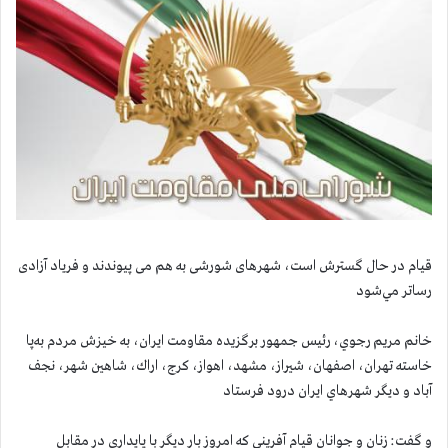
قيام در حال گسترش است، شهرهای شورشی به هم می پیوندند و فریاد آزادی
رساتر مي‌شود
خانم مريم رجوي، رئيس جمهور برگزيده مقاومت ايران، به خيزش مردم به‌پا
خاسته تهران، اصفهان، شيراز، مشهد، اهواز، كرج، اراك، شاهين شهر، نجف
آباد و ديگر شهرهاي ايران درود فرستاد
و گفت: زنان و جوانان قيام آفريني كه امروز بار ديگر با پايداري در مقابل