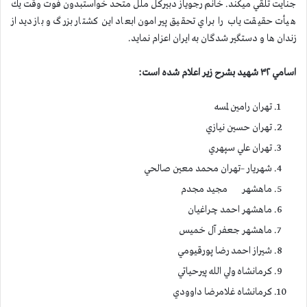
جنايت تلقي ميكند. خانم رجوياز دبيركل ملل متحد خواستبدون فوت وقت يك
هيأت حقيقت ياب را براي تحقيق پيرامون ابعاد اين كشتار بزرگ و بازديد از
زندان ها و دستگير شدگان به ايران اعزام نمايد.
اسامي ۳۲ شهيد بشرح زير اعلام شده است:
تهران رامين لمسه
تهران حسين نيازي
تهران علي سپهري
شهريار –تهران محمد معين صالحي
ماهشهر مجيد مجدم
ماهشهر احمد چراغيان
ماهشهر جعفر آل خميس
شيراز احمد رضا پورقيومي
كرمانشاه ولي الله پيرحياتي
كرمانشاه غلامرضا داوودي