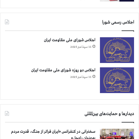
ا
ل
م
ل
د
ي
اجلاس رسمی شورا
ر
ا
ا
ز
س
ج
اجلاس شورای ملی مقاومت ایران
ت
ن
11 سپتامبر 2025
ك
ا
ه
ي
ل
ت
م
ع
اجلاس دو روزه شورای ملی مقاومت ایران
ل
11 سپتامبر 2025
ي
ه
ب
ش
ر
دیدارها و حمایت‌های بین‌المللی
ي
ت
و
سخنرانی در کنفرانس «ایران فراتر از جنگ، قدرت مردم
ش
به‌عنوان راه‌حل»