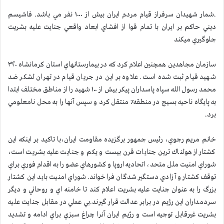
.شمار شهيدان سرفراز قيام مردم ايران بيش از ۱۰۰۰ نفر مي باشد. فاشيسم
ديني حاكم بر ايران با تمام قوا از افشاي ابعاد واقعي جنايت عليه بشريت
جلوگيري ميكند
سازمان مجاهدين همچنين اعلام كرد كه در بيمارستانهاي استان كرمانشاه ۳۲۰
شهيد قيام ثبت شده است. علاوه بر اين در جريان قيام در تهران لشكر ضد
محمد رسول الله سپاه پاسداران پيكر بيش از ۱۰۰ شهيد را از مناطق مختلف ابتدا
به پايگاه ناحيه بسيج در منطقه7 منتقل كرد و سپس آنها را به محل نامعلومي
برد.
خانم مريم رجوي، رئيس جمهور برگزيده مقاومت ايران،با تاكيد بر اينكه اين
كشتار از هولناك ترين جنايات قرن بيست و يكم و جنايت عليه بشريت است،
شوراي امنيت ملل متحد، اتحاديه اروپا و كشورهاي عضو را به اقدام فوري براي
توقف كشتار و آزادي دستگير شدگان فراخواند. شوراي امنيت بايد اين كشتار
بزرگ را به عنوان جنايت عليه بشريت اعلام كند تا خامنه اي و روحاني و ديگر
سردمداران اين رژيم در برابر عدالت قرار گيرند.بي عملي در مقابل جنايت عليه
بشريت غيرقابل توجيه است و رژيم ايران آنرا چراغ سبزي براي ادامه و تشديد