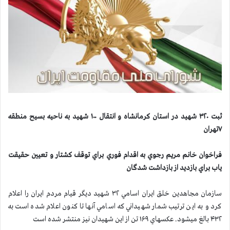
ثبت ۳۲۰ شهيد در استان كرمانشاه و انتقال ۱۰۰ شهيد به ناحيه بسيح منطقه
۷تهران
فراخوان خانم مريم رجوي به اقدام فوري براي توقف كشتار و تعيين حقيقت
ياب براي بازديد از بازداشت شدگان
سازمان مجاهدين خلق ايران اسامي ۳۲ شهيد ديگر قيام مردم ايران را اعلام
كرد و به اين ترتيب شمار شهيداني كه اسامي آنها تا كنون اعلام شده است به
۴۳۲ بالغ ميشود. عكسهاي ۱۶۹ تن از اين شهيدان نيز منتشر شده است