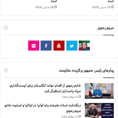
است
است
م
ز
19 مارس 2020
18 مارس 2020
ا
خ
ي
ش
ش
م
گ
م
مریم رجوی
ا
ر
ه
د
ع
م
ك
و
س
ا
ه
ن
ا
ز
پیام‌های رئیس جمهور برگزیده مقاومت
ي
ج
ش
ا
ه
ر
خانم رجوی از اقدام دولت انگلستان برای لیست‌گذاری
ي
ب
سپاه پاسداران استقبال کرد
د
ي
13 جولای 2026
ا
ن
ن
ا
درگذشت استاد هنرمند رضا اولیا در ایتالیا و تسلیت خانم
ق
ل
مریم رجوی
ي
م
10 جولای 2026