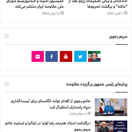
ر
کمیسیون امنیت و ضدتروریسم شورای
آماده‌باش و برخی تصمیمات رژیم بعد از
ا
ب
ملی مقاومت ایران منتشر می‌کند
”ماشه“ و برگشت تحریم‌ها
س
ی
15 ژوئن 2024
1 اکتبر 2025
ت
ش
ا
ز
مریم رجوی
۷
۶
ه
ز
ا
ر
و
۴
پیام‌های رئیس جمهور برگزیده مقاومت
۰
۰
ن
خانم رجوی از اقدام دولت انگلستان برای لیست‌گذاری
ف
سپاه پاسداران استقبال کرد
ر
13 جولای 2026
ا
درگذشت استاد هنرمند رضا اولیا در ایتالیا و تسلیت خانم
س
مریم رجوی
ت