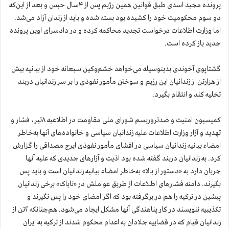
پرونده مجید اسدی طبق قوانین همین رژیم پس از ۴سال حبس و بعد از این‌که
دو سوم محکومیت خود را کشیده بود بسته شده و باید از زندان آزاد می‌شد.
اما وزارت اطلاعات درخواست تجدید محاکمه کرده و در دادسرای اوین پرونده
جدید باز کرده است.
گشتاپوی آخوندی بدینوسیله می‌خواهد خشم‌وکین سبعانه خود از بیانیه بیش
از هزارتن از زندانیان این رژیم و سوختن مأمور نفوذی را بر سر زندانیان دربند
تخلیه کند و انتقام بگیرد.
کمیسیون امنیت و ضدتروریسم شورای ملی مقاومت در اطلاعیه ۸تیر، فشار و
تهدید و آزار وزارت اطلاعات علیه زندانیان سیاسی و خانواده‌های آنها به‌خاطر
امضاء بیانیه زندانیان سیاسی در افشای مأمور نفوذی ایرج مصداقی را گزارش
کرد. به زندانیان دربند گفته شده بود اذیت و آزارهای جدیدی که علیه آنها
جریان دارد به «دستور از بالا» به‌خاطر امضاء بیانیه زندانیان است و باید پس
بگیرند. دامنه فشارهای اطلاعات از طریق عواملش در «نایاک» برخی زندانیان
پیشین در ترکیه را هم در برگرفته بود که اگر امضای خود را پس نگیرند و
تکذیبیه ننویسند در کار پناهندگی آنها مشکل ایجاد می‌شود. هم‌چنانکه ۲تن از
زندانیان قیام که در قضاییه جلادان به اعدام محکوم شدند از ترکیه به ایران