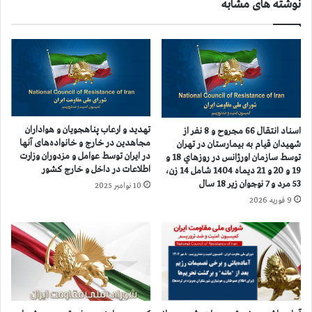
نوشته های مشابه
ک
ا
ش
ن
و
ی
ر
ا
ب
ن
ی
ک
ش
ر
ا
و
ز
ن
تهدید و ارعاب پناهجویان و هواداران
اسناد انتقال 66 مجروح و 8 نفر از
۷
ا
مجاهدین در خارج و خانواده‌های آنها
شهيدان قيام به بيمارستان در تهران
۵
د
در ایران توسط عوامل و مزدوران وزارت
توسط سازمان اورژانس در روزهاي 18 و
ه
ر
اطلاعات در داخل و خارج کشور
19 و 20 و 21 ديماه 1404 شامل 14 زن،
ز
۳
53 مرد و 7 نوجوان زير 18 سال
10 نوامبر 2025
ا
۴
9 فوریه 2026
ر
۷
و
ش
۹
ه
۰
ر
۰
ک
ن
ش
ف
و
ر