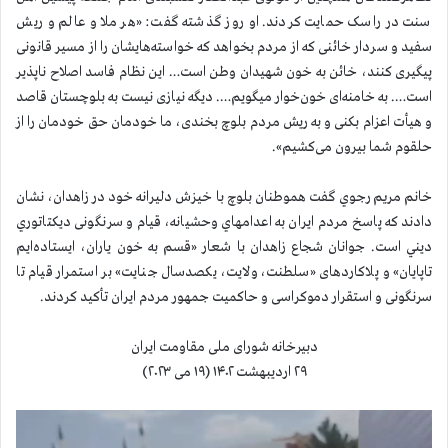
سنت در راسک حمايت كردند. او روز گذشته گفت: «هر ملا و عالم و ریش
سفید و سردار خائنی که از مردم بخواهد که خواسته‌هایشان را از مسیر قانونی
پیگیری کنند، خائن به خون شهیدان وطن است… این نظام فاسد اصلاح ناپذیر
است…. به خامنه‌ای خون‌خوار میگویم…. دیگه نیازی نیست به بلوچستان قاصد
و هیأت اعزام بکنی و به ریش مردم بلوچ بخندی، ما خودمان حق خودمان را از
حلقوم شما بیرون می‌کشیم».
خانم مريم رجوي گفت هموطنان بلوچ با خيزش دلیرانه خود در زاهدان، نشان
دادند که پاسخ مردم ایران به اعدامهاي وحشيانه، قیام و سرنگونی ديكتاتوري
ديني است. جوانان شجاع زاهدان با شعار «قسم به خون یاران، ایستاده‌ایم
تا‌پایان» و پلاکاردهای «سلطنت، ولایت، یکصدسال جنایت» بر استمرار قیام تا
سرنگونی و استقرار دموکراسی و حاکمیت جمهور مردم ایران تأکید کردند.
دبیرخانه شورای ملی مقاومت ایران
۲۹ اردیبهشت ۱۴۰۲ (۱۹ می ۲۰۲۳)