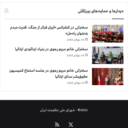
ب
ا
دیدارها و حمایت‌های بین‌المللی
د
،
ش
سخنرانی در کنفرانس «ایران فراتر از جنگ، قدرت مردم
ی
به‌عنوان راه‌حل»
ر
18 جولای 2026
ا
ز
سخنرانی خانم مریم رجوی در بنیاد اینائودی ایتالیا
و
18 جولای 2026
ب
ن
سخنرانی خانم مریم رجوی در جلسه استماع کمیسیون
د
حقوق‌بشر سنای ایتالیا
ر
16 جولای 2026
ع
ب
ا
س
ب
2025© - شورای ملی مقاومت ایران
ا
ش
X
خوراک
ع