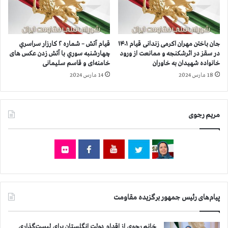
ن
ق
ی
ی
س
ا
ی
م
جان باختن مهران اکرمی زندانی قیام ۱۴۰۱
قیام آتش – شماره ۲ كارزار سراسري
ا
د
در سقز در اثرشکنجه و ممانعت از ورود
چهارشنبه سوري با آتش زدن عکس های
س
ر
خانواده‌ شهیدان به خاوران
خامنه‌ای و قاسم سلیمانی
ی
ت
18 مارس 2024
14 مارس 2024
د
ه
ر
ر
ا
ا
ص
مریم رجوی
ن
ف
،
ه
ا
ا
ص
ن
ف
ه
ا
ن
پیام‌های رئیس جمهور برگزیده مقاومت
،
م
ش
خانم رجوی از اقدام دولت انگلستان برای لیست‌گذاری