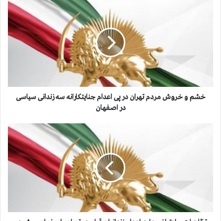
خ
ش
م
و
خ
ر
و
ش
م
ر
خشم و خروش مردم تهران در پی اعدام جنایتکارانه سه زندانی سیاسی
د
در اصفهان
م
ت
ت
ه
ظ
ر
ا
ا
ه
ن
ر
د
ا
ر
ت
پ
و
ی
ا
ا