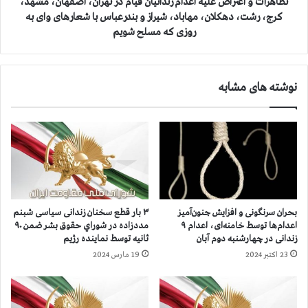
ع
تظاهرات و اعتراض علیه اعدام زندانیان قیام در تهران، اصفهان، مشهد،
ع
ت
کرج، رشت، دهکلان، مهاباد، شیراز و بندرعباس با شعارهای وای به
د
ر
روزی که مسلح شویم
ا
ا
م
ض
ج
ع
ن
نوشته های مشابه
ل
ا
ی
ی
ه
ت
ا
ک
ع
ا
د
ر
ا
ا
م
ن
ز
بحران سرنگونی و افزایش جنون‌آمیز
۳ بار قطع سخنان زندانی سیاسی شبنم
ه
ن
اعدام‌ها توسط خامنه‌ای، اعدام ۹
مددزاده در شوراي حقوق بشر ضمن ۹۰
س
د
زندانی در چهارشنبه دوم آبان
ثانيه توسط نماينده رژيم
ه
ا
23 اکتبر 2024
19 مارس 2024
ز
ن
ن
ی
د
ا
ا
ن