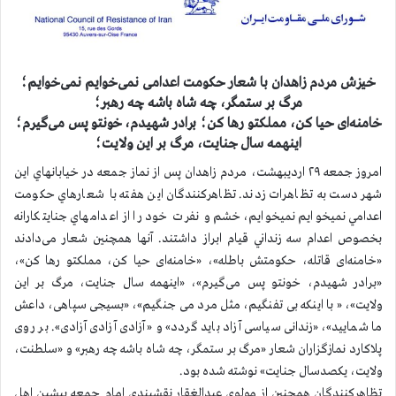
خيزش مردم زاهدان با شعار حکومت اعدامی نمی‌خوایم نمی‌خوایم؛
مرگ بر ستمگر، چه شاه باشه چه رهبر؛
خامنه‌ای حیا کن، مملکتو رها کن؛ برادر شهیدم، خونتو پس می‌گیرم؛
اینهمه سال جنایت، مرگ بر این ولایت؛
امروز جمعه ۲۹ اردیبهشت، مردم زاهدان پس از نماز جمعه در خيابانهاي اين
شهر دست به تظاهرات زدند. تظاهرکنندگان اين هفته با شعارهاي حكومت
اعدامي نميخوايم نميخوايم، خشم و نفرت خود را از اعدامهاي جنايتكارانه
بخصوص اعدام سه زنداني قيام ابراز داشتند. آنها همچنين شعار می‌دادند
«خامنه‌ای قاتله، حکومتش باطله»، «خامنه‌ای حیا کن، مملکتو رها کن»،
«برادر شهیدم، خونتو پس می‌گیرم»، «اینهمه سال جنایت، مرگ بر این
ولایت»، « با اینکه بی تفنگیم، مثل مرد می جنگیم»، «بسیجی سپاهی، داعش
ما شمایید»، «زندانی سیاسی آزاد باید گردد» و «آزادی آزادی آزادی». بر روی
پلاکارد نمازگزاران شعار «مرگ بر ستمگر، چه شاه باشه چه رهبر» و «سلطنت،
ولایت، یکصدسال جنایت» نوشته شده بود.
تظاهركنندگان همچنين از مولوی عبدالغقار نقشبندی امام جمعه پیشین اهل