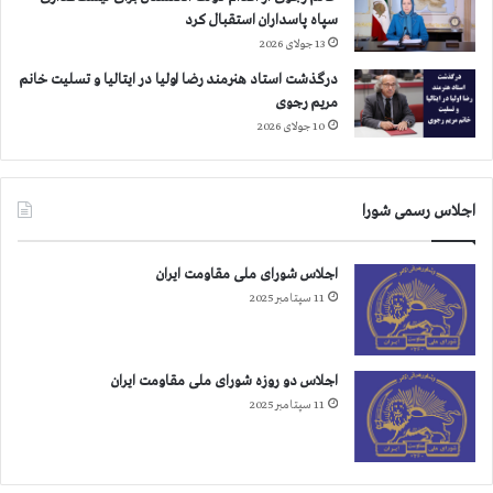
ه
سپاه پاسداران استقبال کرد
د
13 جولای 2026
،
ک
درگذشت استاد هنرمند رضا اولیا در ایتالیا و تسلیت خانم
ر
مریم رجوی
ج
10 جولای 2026
،
ر
ش
اجلاس رسمی شورا
ت
،
د
اجلاس شورای ملی مقاومت ایران
ه
11 سپتامبر 2025
ک
ل
ا
ن
اجلاس دو روزه شورای ملی مقاومت ایران
،
11 سپتامبر 2025
م
ه
ا