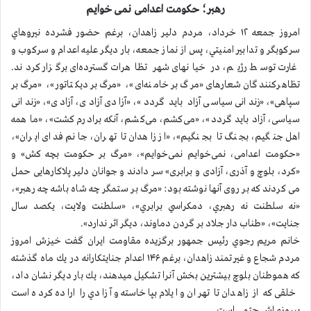
رهبر؛ حکومت اعدامی نمی خوایم
امروز جمعه ۱۲ خرداد، مردم دلیر زاهدان، برغم حضور فشرده نيروهاي
سركوبگر و تدابير امنيتي، پس از نماز جمعه، بار دیگر علیه اعدام و سرکوب و
غارت توسط رژیم، در خیانهای شهر تظاهرات گسترده‌ای برگزار کردند.
تظاهرکنندگان شعارهای «مرگ بر خامنه‌ای»، «مرگ بر دیکتاتور»، «مرگ بر
سپاهی»، «زندانی سیاسی آزاد باید گردد»، «آزادی آزادی، آزادی»، «زندانی
سیاسی، آزاد باید گردد»، «می‌کشم، می‌کشم، آنکه برادرم کشت»، «ما همه
اهل جنگیم، بجنگ تا بجنگیم»، «از زاهدان تا تهران، جانم فدای ایران»،
«حکومت اعدامی، نمی‌خوایم نمی‌خوایم»، «مرگ بر حکومت بچه کش» و
«کرد، بلوچ و آذری، آزادی و برابری» سر دادند و جوانان دلیر پلاکارهایی حمل
می کردند که بر روی آنها نوشته بود: «مرگ بر ستمگر چه شاه باشه چه رهبر»،
«نه سلطنت نه رهبري، دمكراسي برابري»، «سلطنت ولایت، یکصد سال
جنایت»، «طناب دار جلاد بر گردن دماوند، دیگر اثر ندارد».
خانم مريم رجوي رئيس جمهور برگزيده مقاومت ايران گفت خيزش امروز
مردم شجاع و غيرتمند زاهدان، برغم ۱۴۶ اعدام جنايتكارانه در يك ماه گذشته
كه هموطنان بلوچ بيشترين بخش آنرا تشكيل ميدهند، يك بار ديگر نشان داد،
خلقی که از زاهدان تا تهران و ايلام بپاخاسته و آزادي را اراده كرده است
پیروزی‌اش حتمی است.