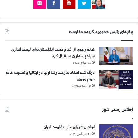
خ
ا
ن
ی
گ
و
ي
پیام‌های رئیس جمهور برگزیده مقاومت
ي
ك
م
خانم رجوی از اقدام دولت انگلستان برای لیست‌گذاری
ي
سپاه پاسداران استقبال کرد
ت
13 جولای 2026
ه
خ
درگذشت استاد هنرمند رضا اولیا در ایتالیا و تسلیت خانم
ل
مریم رجوی
ع
10 جولای 2026
س
ل
ا
اجلاس رسمی شورا
ح
م
ل
اجلاس شورای ملی مقاومت ایران
ل
11 سپتامبر 2025
م