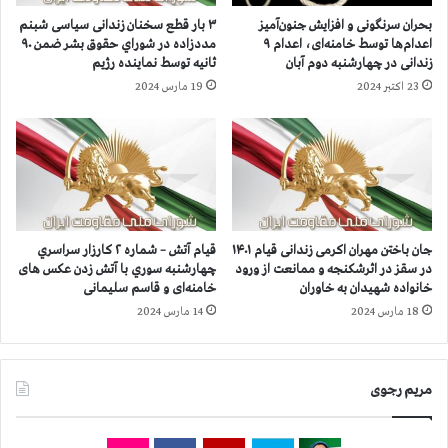
۲
ا
بحران سرنگونی و افزایش جنون‌آمیز
۳ بار قطع سخنان زندانی سیاسی شبنم
۱
ن
اعدام‌ها توسط خامنه‌ای، اعدام ۹
مددزاده در شوراي حقوق بشر ضمن ۹۰
ن
ب
زندانی در چهارشنبه دوم آبان
ثانيه توسط نماينده رژيم
ا
ا
23 اکتبر 2024
19 مارس 2024
ي
ش
ب
ع
ر
ا
ئ
ر
ي
ه
س
ا
م
ی
ج
م
جان باختن مهران اکرمی زندانی قیام ۱۴۰۱
قیام آتش – شماره ۲ كارزار سراسري
م
ر
در سقز در اثرشکنجه و ممانعت از ورود
چهارشنبه سوري با آتش زدن عکس های
ع
گ
خانواده‌ شهیدان به خاوران
خامنه‌ای و قاسم سلیمانی
ع
ب
18 مارس 2024
14 مارس 2024
م
ر
و
خ
م
ا
مریم رجوی
ي
م
و
ن
س
ه‌