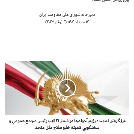
دبیرخانه شورای ملی مقاومت ایران
۱۲ خرداد ۱۴۰۲ (۲ ژوئن ۲۰۲۳)
ق
ر
ا
ر
گ
ر
ف
ت
ن
ن
قرارگرفتن نماينده رژيم آخوندها در شمار ۲۱ نايب رئيس مجمع عمومي و
م
سخنگويي كميته خلع سلاح ملل متحد
ا