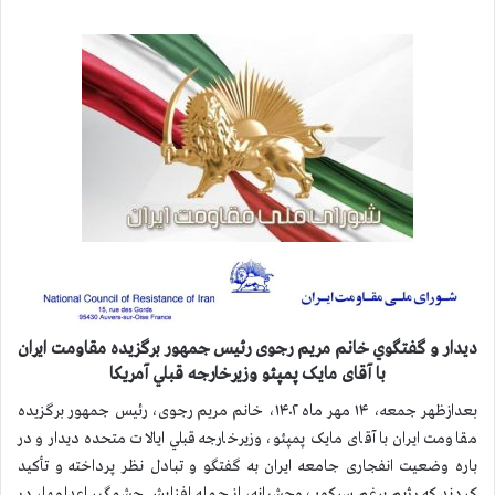
ديدار و گفتگوي خانم مریم رجوی‌ رئیس جمهور برگزیده مقاومت ايران
با آقای مایک پمپئو وزیرخارجه قبلي آمريكا
بعدازظهر جمعه، ۱۴ مهر ماه ۱۴۰۲، خانم مریم رجوی، رئیس جمهور برگزیده
مقاومت ایران با آقای مایک پمپئو،‌ وزیرخارجه قبلي ایالات متحده دیدار و در
باره وضعیت انفجاری جامعه ایران به گفتگو و تبادل نظر پرداخته و تأکید
کردند که رژیم برغم سرکوب وحشیانه،‌ از جمله افزایش چشمگیر اعدامها، در