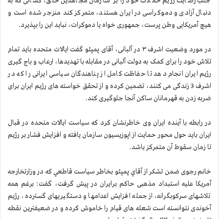
جلب رضایت رژیم حملات خود را بر سازمان مجاهدین خلق، کسانی که به
دنبال آزادی و دموکراسی در ایران هستند، متمرکز کند منزجر شده است و
هیچ آمریکایی وطن پرست، جمهوری خواه یا دموکرات، نباید این را بپذیرد.
در مورد وضعیت اشرف ۳ در آلبانی، آقای پمپئو گفت ایالات متحده باید تمام
تلاش خود را برای کمک به دولت آلبانی در مقابله با تهدیدها، ارعاب و باج گیری
رژیم ایران انجام دهد تا حفاظت کامل از پناهندگان سیاسی ایرانی را که در
اشرف 3 زندگی می کنند، تضمین کرده و از تحقق خواسته های رژیم ایران برای
ضربه زدن به قهرمانان ساکن آنجا جلوگیری کند.
در رابطه با آینده ایران وی خاطرنشان کرد که سیاست ایالات متحده در قبال
ایران باید حول محور حمایت از اپوزیسیون سازمان یافته و افزایش فشار بر رژیم
تا زمان سقوط آن متمرکز باشد.
خانم رجوی ضمن تشكر از آقاي پمپئو بخاطر سیاست قاطعي که در وزارتخارجه
آمريكا علیه استبداد مذهبی حاکم برایران در پيش گرفت، گفت: برغم همه
تلاشهای سرکوبگرانه،‌ از جمله افزایش اعدامها و دستگیریهای گسترده، رژیم
آخوندی نتوانسته است شعله های قیام را خاموش کرده و در ضعیفترین نقطه