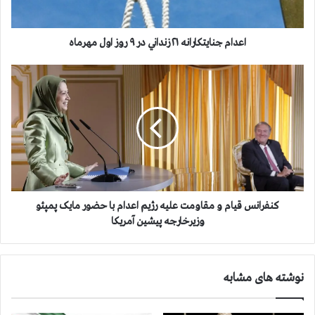
ا
ی
ت
اعدام جنایتکارانه ۲۱ زنداني در ۹ روز اول مهرماه
ک
ا
ک
ر
ن
ا
ف
ن
ر
ه
ا
۲
ن
۱
س
ز
ق
ن
ی
د
ا
کنفرانس قیام و مقاومت علیه رژیم اعدام با حضور مایک پمپئو
ا
م
وزیرخارجه پیشین آمریکا
ن
و
ي
م
د
ق
نوشته های مشابه
ر
ا
۹
و
ر
م