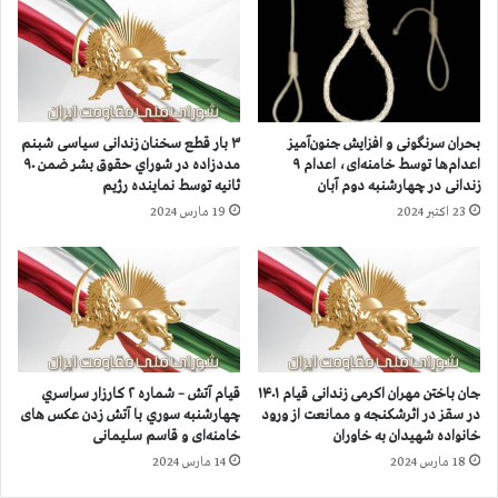
و
ت
ز
ع
ا
ل
و
ی
ل
ه
م
ر
بحران سرنگونی و افزایش جنون‌آمیز
۳ بار قطع سخنان زندانی سیاسی شبنم
ه
ژ
اعدام‌ها توسط خامنه‌ای، اعدام ۹
مددزاده در شوراي حقوق بشر ضمن ۹۰
ر
ی
زندانی در چهارشنبه دوم آبان
ثانيه توسط نماينده رژيم
م
م
23 اکتبر 2024
19 مارس 2024
ا
ا
ه
ع
د
ا
م
ب
ا
ح
جان باختن مهران اکرمی زندانی قیام ۱۴۰۱
قیام آتش – شماره ۲ كارزار سراسري
ض
در سقز در اثرشکنجه و ممانعت از ورود
چهارشنبه سوري با آتش زدن عکس های
و
خانواده‌ شهیدان به خاوران
خامنه‌ای و قاسم سلیمانی
ر
18 مارس 2024
14 مارس 2024
م