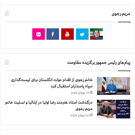
ا
ی
مریم رجوی
ک
پ
م
پ
ئ
و
و
ز
پیام‌های رئیس جمهور برگزیده مقاومت
ی
ر
خ
خانم رجوی از اقدام دولت انگلستان برای لیست‌گذاری
ا
سپاه پاسداران استقبال کرد
ر
13 جولای 2026
ج
درگذشت استاد هنرمند رضا اولیا در ایتالیا و تسلیت خانم
ه
مریم رجوی
پ
ی
10 جولای 2026
ش
ی
ن