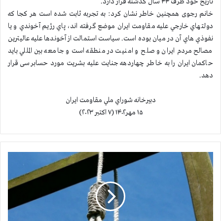
تاریخ خود ظرف ۴۴ سال گذشته قرار دارد.
خانم رجوی همچنین خاطر نشان كرد: به تجربه ثابت شده است هر كجا كه
دولتهاي خارجي عليه مقاومت ايران موضع گرفته اند، پاي رژيم آخوندي و يا
نفوذي هاي آن در ميان بوده است. سیاست استمالت از آخوندها علیه عالیترین
مصالح مردم ایران و صلح و امنیت در منطقه است و جامعه بين المللي باید
حاکمان ایران را به خاطر چهاردهه جنایت علیه بشریت مورد حسابرسی قرار
دهد.
دبيرخانه شوراي ملي مقاومت ايران
۱۵ مهر۱۴۰۲ (۷ اكتبر ۲۰۲۳)
ا
ع
د
ا
م
ج
ن