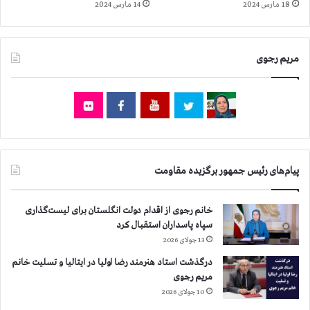
ش
18 مارس 2024
14 مارس 2024
ب
ن
ه
ب
ه
ه
ل
مریم رجوی
،
ا
۷
ک
۸
ت
ا
ر
ع
س
د
ا
ا
ن
م
پیام‌های رئیس جمهور برگزیده مقاومت
د
د
ن
ر
س
س
خانم رجوی از اقدام دولت انگلستان برای لیست‌گذاری
ه
ه
سپاه پاسداران استقبال کرد
م
ه
13 جولای 2026
ا
ف
م
درگذشت استاد هنرمند رضا اولیا در ایتالیا و تسلیت خانم
ت
و
مریم رجوی
ه
ر
ا
10 جولای 2026
س
و