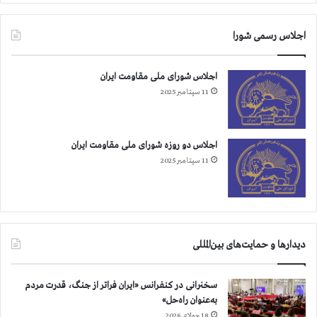
ر
ل
ک
آ
اجلاس رسمی شورا
و
ب
ب
ا
گ
ن
اجلاس شورای ملی مقاومت ایران
ر
11 سپتامبر 2025
ا
ع
د
ا
اجلاس دو روزه شورای ملی مقاومت ایران
م
11 سپتامبر 2025
۱
۸
ز
ن
د
دیدارها و حمایت‌های بین‌المللی
ا
ن
ی
سخنرانی در کنفرانس «ایران فراتر از جنگ، قدرت مردم
ت
به‌عنوان راه‌حل»
ن
18 جولای 2026