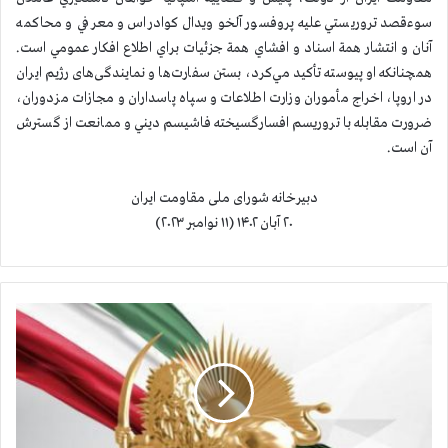
سوءقصد تروريستي عليه پروفسور آلخو ويدال كوادراس و معرفي و محاكمه
آنان و انتشار همة اسناد و افشاي همة جزئيات براي اطلاع افكار عمومي است.
همچنانكه او پيوسته تأكيد مي‌كرد، بستن سفارت‌ها و نمایندگی‌های رژیم ایران
در اروپا، اخراج مأموران وزارت اطلاعات و سپاه پاسداران و مجازات مزدوران،
ضرورت مقابله با تروريسم افسارگسيخته فاشيسم ديني و ممانعت از گسترش
آن است.
دبیرخانه شورای ملی مقاومت ایران
۲۰ آبان ۱۴۰۲ (۱۱ نوامبر ۲۰۲۳)
ا
ع
د
ا
م
م
ی