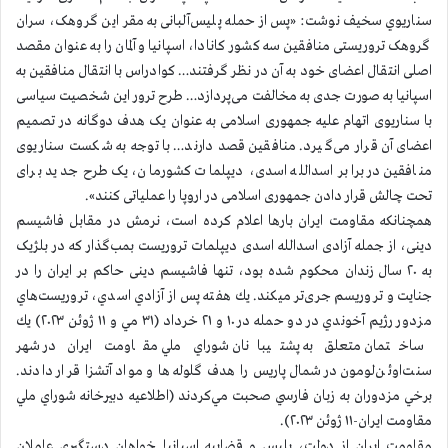
سناريوي سخيف نوشت: «پس از حمله پلیس‌آلبانی به مقر این گروهک، سران
گروهک تروریستی منافقین سه کشور کانادا، اسپانیا و آلمان را به عنوان مقصد
اصلی انتقال اعضای خود به آن در نظر گرفتند… کوادراس با انتقال منافقین به
اسپانیا به صورت جدی به مخالفت می‌پردازد… طرح ترور این شخصیت سیاسی
با سناریوی اتهام علیه جمهوری اسلامی به عنوان یک هدف دوگانه در تصمیم
اعضای آن قرار می‌گیرد. منافقین قصد دارند… با توجه به شکست سناریوی
منافقین در برابر اسدالله اسدی، دیپلمات کشورمان، یک طرح جدید برای
تحت چالش قرار دادن جمهوری اسلامی در اروپا را عملیاتی ‌کنند».
همچنانکه مقاومت ایران بارها اعلام کرده است، نرمش در مقابل فاشیسم
دینی، از جمله آزادی اسدالله اسدی دیپلمات تروریست بمب‌گذار که در بلژیک
به ۲۰ سال زندان محکوم شده بود، تنها فاشیسم دینی حاکم بر ایران را در
جنایت و تروريسم جری‌تر میکند. يك هفته پس از آزادي اسدي، تروريست‌هاي
مزدور رژيم آخوندي در دو حمله در ۱۰ و ۲۱ خرداد (۳۱ مي و ۱۱ ژوئن ۲۰۲۳) يك
ساختمان متعلق به پشتيبانان شوراي ملي مقاومت ايران در شهر
سنت‌اوئن‌لومون در شمال پاريس را هدف گلوله‌ها و مواد آتشزا قرار دادند.
برخي مزدوران به زبان فارسي صحبت مي‌كردند (اطلاعيه دبيرخانه شوراي ملي
مقاومت ايران-۱۱ ژوئن ۲۰۲۳).
مقاومت ايران از دولت، پليس و قضاييه اسپانيا خواهان دستگيري عاملان