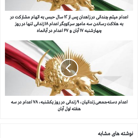
ث
م
چ
اعدام میثم چندانی در زاهدان پس از ۱۲ سال حبس به اتهام مشارکت در
ن
به هلاکت رساندن سه مامور سرکوبگر اعدام ۱۸ زندانی تنها در روز
د
چهارشنبه ۱۷ آبان و ۶۷ اعدام در آبانماه
ا
ن
ا
ی
ع
د
د
ر
ا
ز
م‌
ا
د
ه
س
د
ت
ا
ه‌
ن
ج
اعدام‌ دسته‌جمعی زندانیان، ۹ زندانی در روز یکشنبه، ۷۸ اعدام در سه
پ
م
هفته اول آبان
س
ع
ا
ی
ز
ز
۱
نوشته های مشابه
ن