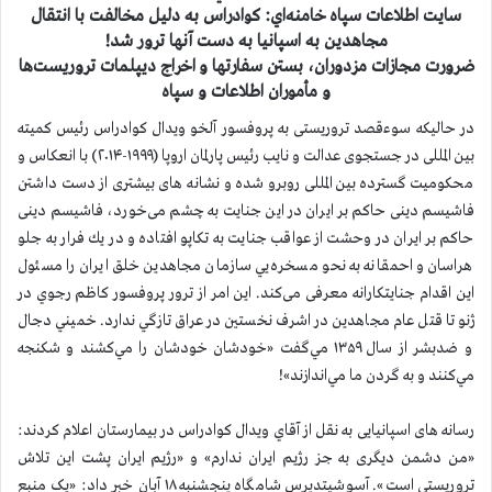
سایت اطلاعات سپاه خامنه‌اي: کوادراس به دلیل مخالفت با انتقال
مجاهدین به اسپانیا به دست آنها ترور شد!
ضرورت مجازات مزدوران، بستن سفارتها و اخراج دیپلمات تروريست‌ها
و مأموران اطلاعات و سپاه
در حالیکه سوءقصد تروریستی به پروفسور آلخو ویدال کوادراس رئیس کمیته
بین المللی در جستجوی عدالت و نایب رئیس پارلمان اروپا (۱۹۹۹-۲۰۱۴) با انعکاس و
محکومیت گسترده بین المللی روبرو شده و نشانه های بیشتری از دست داشتن
فاشیسم دینی حاکم بر ایران در این جنایت به چشم می‌خورد،
فاشیسم دینی
حاکم بر ایران در وحشت از عواقب جنايت به تکاپو افتاده و در يك فرار به جلو
هراسان و احمقانه به نحو مسخره‌يي سازمان مجاهدین خلق ایران را مسئول
این اقدام جنایتکارانه معرفی می‌کند. اين امر از ترور پروفسور كاظم رجوي در
ژنو تا قتل عام مجاهدين در اشرف نخستين در عراق تازگي ندارد. خميني دجال
و ضدبشر از سال ۱۳۵۹ مي‌گفت «خودشان خودشان را مي‌كشند و شكنجه
مي‌كنند و به گردن ما مي‌اندازند»!
رسانه های اسپانیایی به نقل از آقاي ویدال کوادراس در بیمارستان اعلام کردند:
«من دشمن دیگری به جز رژیم ایران ندارم» و «رژیم ایران پشت این تلاش
تروریستی است». آسوشیتدپرس شامگاه پنجشنبه ۱۸ آبان خبر داد: «یک منبع