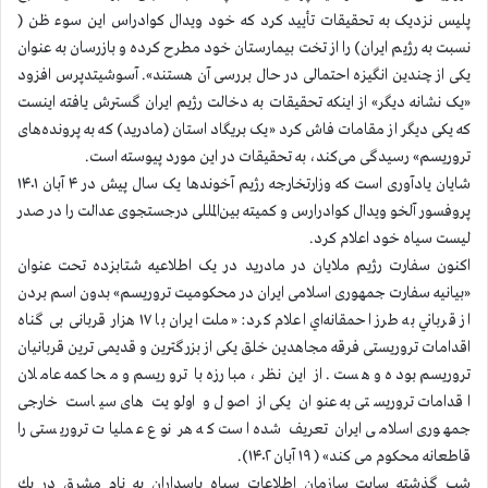
پلیس نزدیک به تحقیقات تأیید کرد که خود ویدال کوادراس این سوء ظن (
نسبت به رژیم ایران) را از تخت بیمارستان خود مطرح کرده و بازرسان به عنوان
یکی از چندین انگیزه احتمالی در حال بررسی آن هستند». آسوشیتدپرس افزود
«یک نشانه دیگر» از اینکه تحقیقات به دخالت رژیم ایران گسترش یافته اینست
که یکی دیگر از مقامات فاش کرد «یک بريگاد استان (مادريد) که به پرونده‌های
تروریسم» رسیدگی می‌کند، به تحقیقات در این مورد پیوسته است.
شایان یادآوری است که وزارتخارجه رژیم آخوندها یک سال پیش در ۴ آبان ۱۴۰۱
پروفسور آلخو ویدال کوادرارس و کمیته بین‌المللی درجستجوی عدالت را در صدر
ليست سياه خود اعلام كرد.
اكنون سفارت رژیم ملايان در مادريد در یک اطلاعیه شتابزده تحت عنوان
«بیانیه سفارت جمهوری اسلامی ایران در محکومیت تروریسم» بدون اسم بردن
از قرباني به طرز احمقانه‌اي اعلام كرد: «ملت ایران با ۱۷ هزار قربانی بی گناه
اقدامات تروریستی فرقه مجاهدین خلق یکی از بزرگترین و قدیمی ترین قربانیان
تروریسم بوده و هست. از این نظر، مبارزه با تروریسم و محاکمه عاملان
اقدامات تروریستی به عنوان یکی از اصول و اولویت های سیاست خارجی
جمهوری اسلامی ایران تعریف شده است که هر نوع عملیات تروریستی را
قاطعانه محکوم می کند» ( ۱۹ آبان ۱۴۰۲).
شب گذشته سایت سازمان اطلاعات سپاه پاسداران به نام مشرق در يك