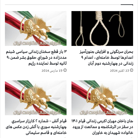
۲
د
س
ا
ا
ن
ل
ی
ح
ا
ب
ن
س
،
ب
۹
بحران سرنگونی و افزایش جنون‌آمیز
۳ بار قطع سخنان زندانی سیاسی شبنم
ه
ز
اعدام‌ها توسط خامنه‌ای، اعدام ۹
مددزاده در شوراي حقوق بشر ضمن ۹۰
ا
ن
زندانی در چهارشنبه دوم آبان
ثانيه توسط نماينده رژيم
ت
د
23 اکتبر 2024
19 مارس 2024
ه
ا
ا
ن
م
ی
م
د
ش
ر
ا
ر
ر
و
ک
ز
جان باختن مهران اکرمی زندانی قیام ۱۴۰۱
قیام آتش – شماره ۲ كارزار سراسري
ت
ی
در سقز در اثرشکنجه و ممانعت از ورود
چهارشنبه سوري با آتش زدن عکس های
د
ک
خانواده‌ شهیدان به خاوران
خامنه‌ای و قاسم سلیمانی
ر