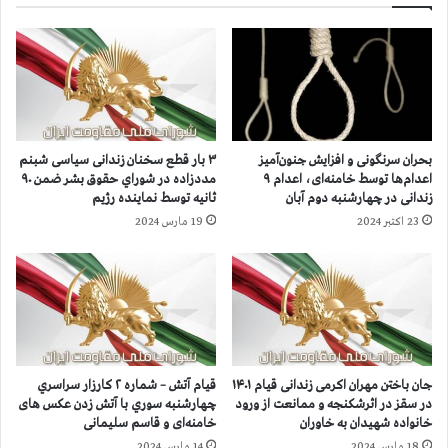
ل
ا
ا
س
م
ي
ب
د
ه
ر
خ
ب
ا
ن
بحران سرنگونی و افزایش جنون‌آمیز
۳ بار قطع سخنان زندانی سیاسی شبنم
ط
د
اعدام‌ها توسط خامنه‌ای، اعدام ۹
مددزاده در شوراي حقوق بشر ضمن ۹۰
ر
ز
زندانی در چهارشنبه دوم آبان
ثانيه توسط نماينده رژيم
ش
ن
23 اکتبر 2024
19 مارس 2024
ر
ا
ا
ن
ی
د
ط
ر
و
ز
خ
ن
ی
د
م
ا
جان باختن مهران اکرمی زندانی قیام ۱۴۰۱
قیام آتش – شماره ۲ كارزار سراسري
م
ن
در سقز در اثرشکنجه و ممانعت از ورود
چهارشنبه سوري با آتش زدن عکس های
ع
ا
خانواده‌ شهیدان به خاوران
خامنه‌ای و قاسم سلیمانی
ی
و
18 مارس 2024
14 مارس 2024