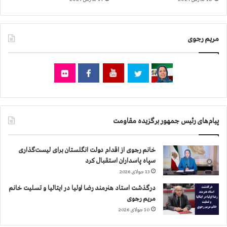
ش
ی
ت
ن
ی
ب
مریم رجوی
ه
ح
ض
و
ر
د
ژ
خ
پیام‌های رئیس جمهور برگزیده مقاومت
ی
م
ا
خانم رجوی از اقدام دولت انگلستان برای لیست‌گذاری
ن
سپاه پاسداران استقبال کرد
ق
13 جولای 2026
ض
درگذشت استاد هنرمند رضا اولیا در ایتالیا و تسلیت خانم
ا
مریم رجوی
ی
ی
10 جولای 2026
ه