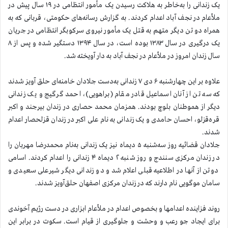
یک زندانی را به‌خاطر به هلاکت رسیدن یک مأمور انتظامی در ۱۹ سال پیش در
ملأعام در نجف آباد اعدام کردند.
به گزارش رسانه‌های حکومتی، قربانی که به
همراه دو تن دیگر متهم به قتل یک مأمور نیروی سرکوبگر انتظامی در جریان
یک درگیری در سال ۱۳۸۳ بوده است، در سال ۱۳۹۴ دستگیر شده و پس از ۸
سال زندان امروز در ملأعام در نجف آباد به دار آویخته شد.
علاوه بر این چهارشنبه ۶ دی ۷ زندانی به‌دست جلادان خامنه‌ای حلق آویز شدند
که سه تن از آنان اسماعیل قادر مقام (براهویی)، احمد گرگیج و یک زندانی
دیگر از هموطنان بلوچ بودند. همزمان محمد حصاری در زندان بیرجند و اکبر
قره‌قزلو، احسان حامدی و یک زندانی به نام علی اکبر در زندان قزلحصار اعدام
شدند.
جلادان قضائيه روز سه‌شنبه ۵ دیماه نیز یک زندانی به‌نام محمدرضا مهربان را
در زندان مرکزی سنندج و روز شنبه ۲ دیماه ۴ زندانی را اعدام کردند. اسامی
دوتن از آنها در اطلاعیه قبلی اعلام شد و دو زندانی دیگر شیرعلی سعیدی و
سامان موگویی نام دارند که در زندان مرکزی اصفهان حلق‌آویز شدند.
روند فزاینده اعدامها و بخصوص اعدام در ملأعام ابزاری در دست رژیم آخوندی
برای ایجاد جو رعب و وحشت و جلوگیری از قیام است. سکوت در برابر این