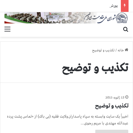
یورش وحشیانه دژخیمان رژیم آخوندی به بند ۷ زندان اوین و ضرب‌وجرح زندانیان سیاسی
جستجو برای
منو
خانه
/
تكذیب و توضیح
تكذیب و توضیح
13 ژانویه 2015
تكذیب و توضیح
اخیراً یک سایت وابسته به سپاه پاسداران ولایت فقیه (بی باک) از «تماس پشت پرده
عبدالله مهتدی با مریم رجوی…