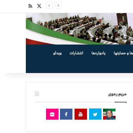
X
خوراک
ها و حمایتها
یادواره‌ها
انتشارات
ویدئو
مریم رجوی