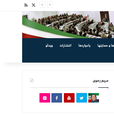
X
خوراک
ها و حمایتها
یادواره‌ها
انتشارات
ویدئو
مریم رجوی