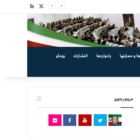
X
خوراک
ها و حمایتها
یادواره‌ها
انتشارات
ویدئو
مریم رجوی