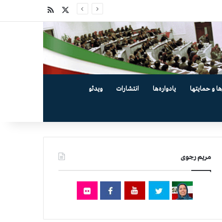
X
خوراک
ها و حمایتها
یادواره‌ها
انتشارات
ویدئو
مریم رجوی