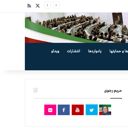
X
خوراک
ها و حمایتها
یادواره‌ها
انتشارات
ویدئو
مریم رجوی