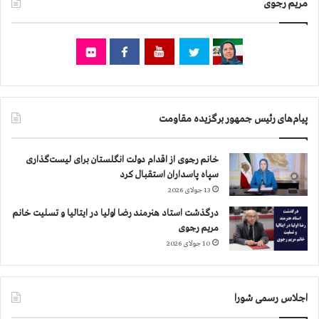
ا
مریم رجوی
ع
ص
د
ف
ا
ه
م
ا
ز
ن
ن
,
د
ب
ا
پیام‌های رئیس جمهور برگزیده مقاومت
ه
ن
ب
ی
ه
خانم رجوی از اقدام دولت انگلستان برای لیست‌گذاری
ا
ا
سپاه پاسداران استقبال کرد
ن
ن
13 جولای 2026
س
و
ی
د
درگذشت استاد هنرمند رضا اولیا در ایتالیا و تسلیت خانم
ا
ز
مریم رجوی
س
ف
10 جولای 2026
ی
و
ف
ل
ر
ا
اجلاس رسمی شورا
م