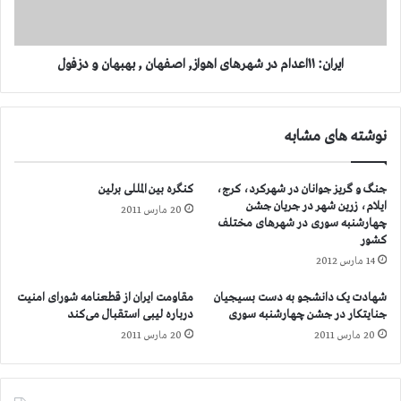
ه
۱
ا
۱
ن
ا
ی
ع
ایران: ۱۱اعدام در شهرهای اهواز, اصفهان , بهبهان و دزفول
ر
د
ا
ا
ب
م
نوشته های مشابه
ه
د
ا
ر
ق
ش
جنگ و گریز جوانان در شهرکرد، کرج،
کنگره بین المللی برلین
د
ه
ایلام، زرین شهر در جریان جشن
ا
20 مارس 2011
ر
چهارشنبه سوری در شهرهای مختلف
م
ه
کشور
ب
ا
14 مارس 2012
ر
ی
ا
ا
شهادت یک دانشجو به دست بسیجیان
مقاومت ایران از قطعنامه شورای امنیت
ی
ه
جنایتکار در جشن چهارشنبه سوری
درباره لیبی استقبال می‌کند
ت
و
20 مارس 2011
20 مارس 2011
و
ا
ق
ز
ف
,
ا