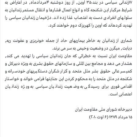
۱۷زندانی سیاسی در بند۳۵۰ اوین, از روز دوشنبه ۴مردادماه, در اعتراض به
شرایط مرگبار این شکنجه گاه و انواع اعمال فشارها و انتقال مستمر زندانیان به
سلولهای انفرادی دست به اعتصاب غذا زده اند. دژخیمان زندانیان سیاسی را
تهدید کردهاند که اوین را کهریزک دوم خواهند کرد.
شماری از زندانیان به خاطر بیماریهای حاد از جمله خونریزی و عفونت ریه,
دیابت, میگرن در وضعیت وخیمی به سر می برند.
مقاومت ایران نسبت به خطراتی که جان زندانیان سیاسی را تهدید می کند,
هشدار می دهد و مجامع بین المللی و سازمانهای حقوق بشری به ویژه دبیرکل و
کمیسر عالی حقوق بشر ملل متحد و گزارشگران دستگیریهای خودسرانه و
شکنجه در ملل متحد را به محکوم کردن این جنایتها فرامی خواند و خواستار
اقدامی فوری برای رسیدگی به وضعیت زندانیان سیاسی به ویژه زندانیان
اعتصابی است.
دبیرخانه شورای ملی مقاومت ایران
۱۵ مرداد ۱۳۸۹ (۶ اوت ۲۰۱۰)