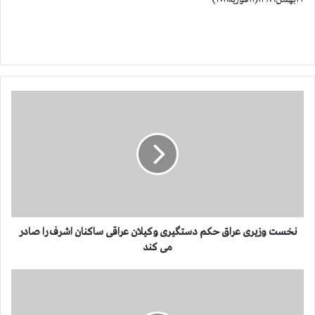
ن
خ
س
ت
و
ز
ی
ر
ی
ع
نخست وزیری عراق حکم دستگیری وکیلان عراقی ساکنان اشرف را صادر
ر
می کند
ا
ق
ک
ح
س
ک
ا