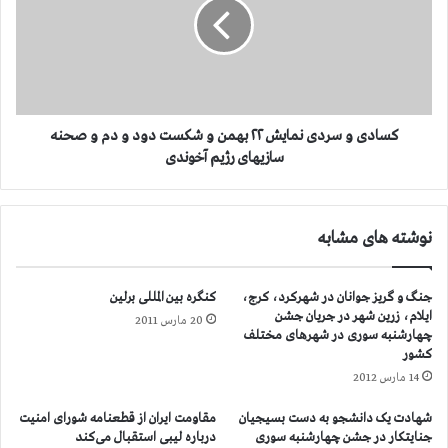
م
د
د
ی
س
و
ت
س
گ
ر
ی
د
ر
ی
کسادی و سردی نمایش ۲۲ بهمن و شکست دود و دم و صحنه
ی
ن
سازیهای رژیم آخوندی
و
م
ک
ا
ی
ی
نوشته های مشابه
ل
ش
ا
۲
ن
۲
جنگ و گریز جوانان در شهرکرد، کرج،
کنگره بین المللی برلین
ع
ب
ایلام، زرین شهر در جریان جشن
ر
20 مارس 2011
ه
چهارشنبه سوری در شهرهای مختلف
ا
م
کشور
ق
ن
14 مارس 2012
ی
و
س
ش
شهادت یک دانشجو به دست بسیجیان
مقاومت ایران از قطعنامه شورای امنیت
ا
ک
جنایتکار در جشن چهارشنبه سوری
درباره لیبی استقبال می‌کند
ک