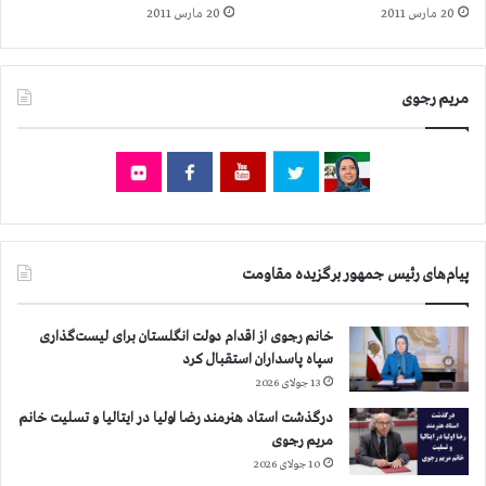
س
20 مارس 2011
20 مارس 2011
ن
ت
ا
د
ن
و
ا
د
مریم رجوی
ش
و
ر
د
ف
م
ر
و
ا
ص
ص
ح
ا
ن
د
پیام‌های رئیس جمهور برگزیده مقاومت
ه
ر
س
م
ا
خانم رجوی از اقدام دولت انگلستان برای لیست‌گذاری
ی
ز
سپاه پاسداران استقبال کرد
ک
ی
13 جولای 2026
ن
ه
د
ا
درگذشت استاد هنرمند رضا اولیا در ایتالیا و تسلیت خانم
ی
مریم رجوی
ر
10 جولای 2026
ژ