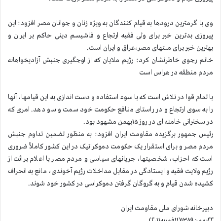
وی با گرمترین درودها به قیام کنندگان به ویژه زنان و جوانان مصر افزود: این
پیروزی بدترین خبر برای ولی فقیه ارتجاع و فاشیسم دینی حاکم بر ایران و
بهترین خبر برای ملتهای مصر،عراق و ایران است.
خانم رجوی خاطرنشان کرد: رژیم ملایان که از اوجگیری جنبش آزادیخواهانه
مردم منطقه در هراس است
با تمام قوا در تلاش است که با سوء استفاده و دست اندازی به این قیامها، آنها
را به سوی ارتجاع و در راستای منافع حکومت خود سمت و سو دهد. امری که
در سخنرانی خامنه ای در روز ۱۵بهمن مشهود بود.
رئیس جمهور برگزیده مقاومت ایران افزود: به منظور تضمین تداوم جنبش
مردم مصر و برای استقرار یک حکومت دموکراتیک در این کشور کاملأ ضروری
است که احزاب، شخصیتها، جریانهای سیاسی و مردم مصر با اعلام برائت از
رژیم ولایت فقیه و ایستادگی در مقابل مداخلات رژیم آخوندی، مانع به انحراف
کشیده شدن قیام و به گروگان گرفتن دموکراسی در کشور خود شوند.
دبیرخانه شورای ملی مقاومت ایران
۲۲بهمن۱۳۸۹(۱۱فوریه۲۰۱۱)