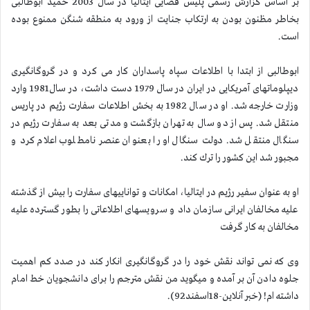
بر اساس گزارش رسمی پلیس قضایی ایتالیا در سال 2003 حمید ابوطالبی
بخاطر مظنون بودن به ارتكاب جنایت از ورود به منطقه شنگن ممنوع بوده
است.
ابوطالبی از ابتدا با اطلاعات سپاه پاسداران كار می كرد و در گروگانگیری
دیپلوماتهای آمریكایی در ایران در سال 1979 دست داشت، در سال1981 وارد
وزارت خارجه شد. او در سال 1982 به بخش اطلاعات سفارت رژیم در پاریس
منتقل شد. پس از دو سال به تهران بازگشت و مدتی بعد به سفارت رژیم در
سنگال منتقل شد. دولت سنگال او را بعنوان عنصر نامطلوب اعلام كرد و
مجبور شد این كشور را ترك كند.
او به عنوان سفیر رژیم در ایتالیا، امكانات و تواناییهای سفارت را بیش از گذشته
علیه مخالفان ایرانی سازمان داد و سرویسهای اطلاعاتی را بطور گسترده علیه
مخالفان به كار گرفت
وی كه نمی تواند نقش خود را در گروگانگیری انكار كند در صدد كم اهمیت
جلوه دادن آن بر آمده و میگوید من نقش مترجم را برای دانشجویان خط امام
داشته ام! (خبر آنلاین-18اسفند92).