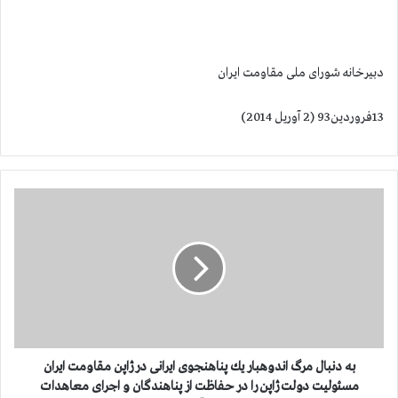
دبیرخانه شورای ملی مقاومت ایران
13فروردین93 (2 آوریل 2014)
ب
ه
د
ن
ب
ا
ل
م
ر
گ
به دنبال مرگ اندوهبار یك پناهنجوی ایرانی در ژاپن مقاومت ایران
ا
مسئولیت دولت ژاپن را در حفاظت از پناهندگان و اجرای معاهدات