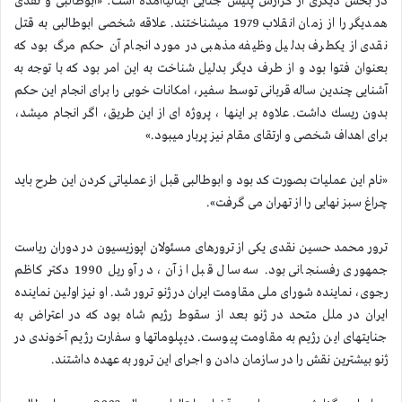
در بخش دیگری از گزارش پلیس جنایی ایتالیاآمده است: «ابوطالبی و نقدی
همدیگر را از زمان انقلاب 1979 میشناختند. علاقه شخصی ابوطالبی به قتل
نقدی از یكطرف بدلیل وظیفه مذهبی در مورد انجام آن حكم مرگ بود كه
بعنوان فتوا بود و از طرف دیگر بدلیل شناخت به این امر بود كه با توجه به
آشنایی چندین ساله قربانی توسط سفیر، امكانات خوبی را برای انجام این حكم
بدون ریسك داشت. علاوه بر اینها ، پروژه ای از این طریق، اگر انجام میشد،
برای اهداف شخصی و ارتقای مقام نیز پربار میبود.»
«نام این عملیات بصورت كد بود و ابوطالبی قبل از عملیاتی كردن این طرح باید
چراغ سبز نهایی را از تهران می گرفت».
ترور محمد حسین نقدی یكی از ترورهای مسئولان اپوزیسیون در دوران ریاست
جمهوری رفسنجانی بود. سه سال قبل از آن، در آوریل 1990 دكتر كاظم
رجوی، نماینده شورای ملی مقاومت ایران در ژنو ترور شد. او نیز اولین نماینده
ایران در ملل متحد در ژنو بعد از سقوط رژیم شاه بود كه در اعتراض به
جنایتهای این رژیم به مقاومت پیوست. دیپلوماتها و سفارت رژیم آخوندی در
ژنو بیشترین نقش را در سازمان دادن و اجرای این ترور به عهده داشتند.