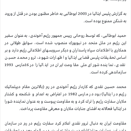
به گزارش پلیس ایتالیا در 2003 ابوطالبی به خاطر مظنون بودن در قتل از ورود
به شنگن ممنوع بوده است.
حمید ابوطالبی، كه توسط روحانی رییس جمهور رژیم آخوندی، به عنوان سفیر
این رژیم در ملل متحد در نیویورك منصوب شده است، سوابق طولانی در
همكاری با اطلاعات سپاه پاسداران و دیگر سرویسهای اطلاعاتی رژیم دارد و بر
اساس تحقیقات پلیس قضایی ایتالیا و اظهارات شهود، ترور محمد حسین
نقدی، نماینده شورای ملی مقاومت ایران در ایتالیا را در 16مارس 1993
سازماندهی كرده است.
محمد حسین نقدی كه كاردار رژیم آخوندی در رم (بالاترین مقام دیپلماتیك
رژیم در ایتالیا) بود در مارس 1982 در اعتراض به اعدام و شكنجه و كشتار
ملایان سفارت رژیم را ترك كرد و به مقاومت پیوست و به عنوان نماینده شورا
در ایتالیا فعالانه به افشای جنایات ملایان و معرفی مقاومت پرداخت.
مقاومت ایران به دنبال ترور نقدی اعلام كرد سفارت رژیم در رم در سازمان
دادن این عملیات جنایتكارانه دست داشته است. در سالهای بعد در تحقیقات