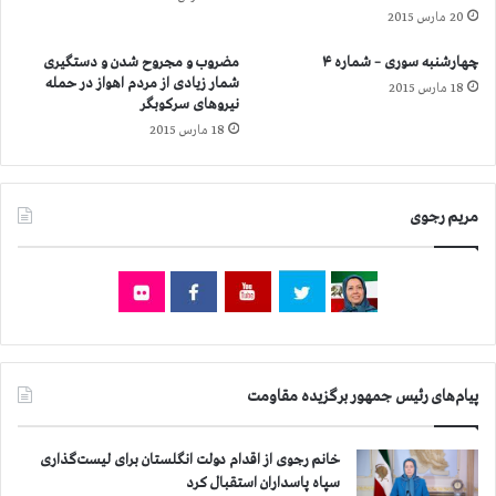
م
20 مارس 2015
ی
ع
د
ه
چهارشنبه سوری – شماره ۴
مضروب و مجروح شدن و دستگیری
ر
ج
شمار زیادی از مردم اهواز در حمله
18 مارس 2015
ژ
ه
نیروهای سركوبگر
ا
ا
18 مارس 2015
پ
ن
ن
ی
م
ب
ق
ر
مریم رجوی
ا
ا
و
ی
م
م
ت
ح
ا
ك
ی
و
ر
م
ا
پیام‌های رئیس جمهور برگزیده مقاومت
ی
ن
ت
م
ت
خانم رجوی از اقدام دولت انگلستان برای لیست‌گذاری
س
ر
سپاه پاسداران استقبال کرد
ئ
و