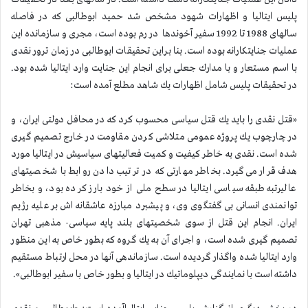
پلیس ایتالیا و اظهارات شهود مشخص شد حمید ابوطالبی كه در فاصله
سالهای 1988 تا 1992 سفیر آخوندها در رم بوده است، مجری و سازمانده این
عملیات جنایتكارانه بوده است. بنا براین تحقیقات ابوطالبی در زمان ترور نقدی
با اسم مستعار و با مدارك جعلی برای انجام این جنایت وارد ایتالیا شده بود.
در تحقیقات پلیس شامل اظهارات یك شاهد مطلع آمده است:
«قتل نقدی را باید یك قتل سیاسی محسوب كرد كه در محافل دولتی ایران، و
در چارچوب یك پروژه عمومی متلاشی كردن مقاومت در خارج تصمیم گیری
شده است. نقدی به خاطر كیفیت و كمیت فعالیتهای سیاسیش در ایتالیا مورد
هدف قرار می‌گیرد. بخاطر مهارتی كه در ترتیب دادن روابط با شخصیتهای
عالیرتبه طبقه سیاسی ایتالیا در سطح ملی از خود بارز كرده بود، و بخاطر
توانمندی انسانی بی گفتگوی وی، و پیشبرد مبارزه عاشقانه اش بر علیه رژیم
ایران. انجام این قتل از سوی شخصیتهای بلند پایه سیاسی- مذهبی تهران
تصمیم گیری شده است، و اجرای آن به یك گروه كه بطور خاص به این منظور
وارد ایتالیا شده واگذار گردیده است. سازماندهی آنها در محل ارتباط مستقیم
داشته است با نمایندگی دیپلوماتیك در ایتالیا و بطور خاص با سفیر ابوطالبی».