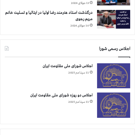
و
13 جولای 2026
ر
ل
ر
درگذشت استاد هنرمند رضا اولیا در ایتالیا و تسلیت خانم
ی
و
مریم رجوی
ت
ح
10 جولای 2026
د
ا
و
ن
ل
ی
ت
اجلاس رسمی شورا
و
ژ
ن
ا
و
اجلاس شورای ملی مقاومت ایران
پ
م
ن
11 سپتامبر 2025
ع
ر
ت
ا
م
د
د
اجلاس دو روزه شورای ملی مقاومت ایران
ر
ا
11 سپتامبر 2025
ح
ن
ف
س
ا
ی
ظ
س
ت
ت