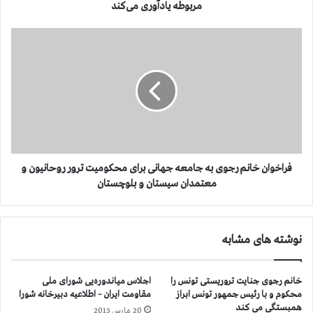
ن
مربوطه یادآوری می‌كند
د
و
ف
ه
ر
ب
ا
ا
خ
ر
و
ی
ا
ك
ن
پ
خ
ن
ا
ا
ن
فراخوان خانم رجوی به جامعه جهانی برای محكومیت ترور روحانیون و
ه
م
معتمدان سیستان و بلوچستان
ن
ر
ج
ج
و
و
ی
نوشته های مشابه
ی
ا
ب
ی
ه
خانم رجوی جنایت تروریستی تونس را
اجلاس میاندوره‌یی شورای ملی
ر
ج
محكوم و با رئیس جمهور تونس ابراز
مقاومت ایران – اطلاعیه دبیرخانه شورا
ا
ا
همبستگی می كند
ن
20 مارس 2015