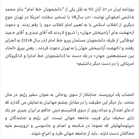
روزنامه ایران در 27 آبان 92 به نقل یكی از ”دانشجویان خط امام“ بنام محمد
هاشمی اصفهانی نوشت: «در سال58 با تسخیر سفارت امریكا در تهران موج
دیگری از انقلاب اسلامی یا به تعبیر امام انقلاب دوم را رقم زدند. و دعوت
از«نهضت های آزادیبخش جهان» را شروع كردند كه آقای عبدی و آقای حمید
ابوطالبی از طرف دانشجویان مسلمان پیرو خط امام (در سال 1358) به الجزایر
رفتند و 17نهضت آزادیبخش جهان را به تهران دعوت كردند… یعنی بیرق «اتحاد
بین مستضعفین جهان» در یك دست ما (دانشجویان خط امام) و 52گروگان
امریكایی را در دست دیگر داشتیم»
انتصاب یك تروریست جنایتكار از سوی روحانی به عنوان سفیر رژیم در ملل
متحد، بار دیگر این حقیقت را در مقابل چشم جهانیان به نمایش می گذارد كه
ادعای اعتدال و میانه روی از سوی فاشیسم دینی حاكم بر ایران چیزی جز یك
بازی سخیف برای فریب جامعه جهانی نیست. این رژیم و نمایندگان و
دیپلوماتهایش كه عموما در شكنجه و اعدام و جاسوسی و تروریسم علیه
مخالفان دست دارند، باید از جامعه جهانی طرد و اخراج شوند.