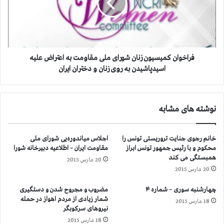
ی
و
ك
ا
ر
ن
و
ك
ز
م
ی
فراخوان كمیسیون زنان شورای ملی مقاومت به اعتراض علیه
س
اسیدپاشیدن به روی زنان و دختران ایران
ی
و
ن
نوشته های مشابه
ز
ن
ا
خانم رجوی جنایت تروریستی تونس را
اجلاس میاندوره‌یی شورای ملی
ن
محكوم و با رئیس جمهور تونس ابراز
مقاومت ایران – اطلاعیه دبیرخانه شورا
ش
همبستگی می كند
20 مارس 2015
و
20 مارس 2015
ر
ا
چهارشنبه سوری – شماره ۴
مضروب و مجروح شدن و دستگیری
ی
شمار زیادی از مردم اهواز در حمله
18 مارس 2015
م
نیروهای سركوبگر
ل
18 مارس 2015