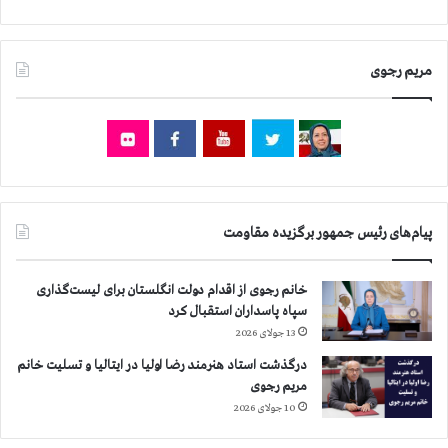
ی
م
ق
ا
مریم رجوی
و
م
ت
ب
ه
ا
ع
پیام‌های رئیس جمهور برگزیده مقاومت
ت
ر
ا
خانم رجوی از اقدام دولت انگلستان برای لیست‌گذاری
ض
سپاه پاسداران استقبال کرد
ع
13 جولای 2026
ل
ی
درگذشت استاد هنرمند رضا اولیا در ایتالیا و تسلیت خانم
ه
مریم رجوی
ا
10 جولای 2026
س
ی