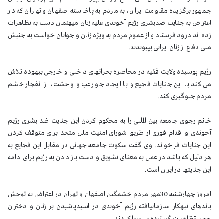
جمهور برگزیده مقاومت ایران، به مردم به پاخاسته اصفهان و تهران كه در
اعتراض به جنایت ضدبشری رژیم آخوندی علیه زنان میهنمان دست به تظاهرات
زده اند درود فرستاد و از عموم مردم به ویژه زنان و جوانان خواست به جنبش
ملی دفاع از زنان ایرانی بپیوندند.
رژیم پوسیده ولایت فقیه در محاصره بحرانهای داخلی و خارجی بیهوده تلاش
می كند با این جنایات فجیع و با ایجاد جو رعب و وحشت، از انفجار خشم
مردم جلوگیری كند.
خانم رجوی جامعه بین المللی را به محكوم كردن این جنایت ضد بشری رژیم
آخوندی و اقدام فوری از طریق شورای امنیت ملل متحد برای متوقف كردن
این جنایات فراخواند. وی گفت سكوت جامعه جهانی در مقابل این فجایع به
هر دلیل كه باشد در عمل به معنای تشویق و دست باز دادن به رژیم برای ادامه
این جنایتها در ایران است.
امروز چهارشنبه 30مهر مردم خشمگین اصفهان و تهران در اعتراض به توحش
باندهای تبهكار سازمانیافته رژیم آخوندی در اسیدپاشیدن بر زنان و دختران
جوان تظاهرات گسترده یی برپا كردند.