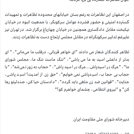
در اصفهان این تظاهرات به رغم بستن خیابانهای محدوده تظاهرات و تمهیدات
گسترده امنیتی و حضور فشرده عوامل سركوبگر، با جمعیت انبوه در خیابان
نیکبخت مقابل دادگستری همچنین در خیابان چهارباغ برگزار شد. در تهران نیز
علیرغم تدابیر سركوبگرانه در مقابل مجلس ارتجاع دست به تظاهرات زدند.
تظاهر كنندگان شعار می دادند ”ای خواهر قربانی، درقلب ما می‌مانی”، ” ای
بدتر از داعشی اسید به ما می پاشی”، ”ننگ ماست ننگ ما، مجلس شورای
ما”، ”مرگ بر اسیدپاش….مرگ بر اسید پاش”، ”حجاب به زور نمی‌شه”، ”با
حجاب بی حجاب، اسیدپاشی نمی‌خوایم”، “حق زن از امنیت؟ اسید پاشی،
جنایت”، “قوانین ضد زن ملغی باید گردد”، ”دادستان حیا کن، صندلیتو رها
کن” و ”نیروی انتظامی، چشمای خواهرم کو؟”
دبیرخانه شورای ملی مقاومت ایران