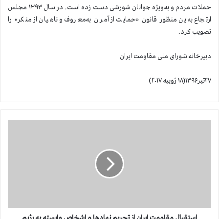
حملات مردم و به‌ویژه جوانان شورشی دست زده است. در سال ۱۳۹۳ مجلس
ارتجاع به‌این منظور قانون «حمایت از آمران به‌معروف و ناهیان از منکر»‌ را
تصویب کرد.
دبیرخانه شورای ملی مقاومت ایران
۲۷تیر۱۳۹۶(۱۸ ژوییه ۲۰۱۷)
ا
س
ت
ق
ب
ا
ل
م
ق
ا
استقبال مقاومت ایران از تحریم نهادها و اشخاص وابسته به رژیم