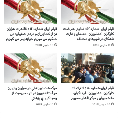
و
و
ا
ی
ش
پ
خ
و
ا
ر
قیام ایران- شماره ۱۲۲: تداوم اعتراضات
قیام ایران-شماره ۱۲۱ : تظاهرات هزاران
ص
،
کارگران، کشاورزان، معلمان و غارت
تن از کشاورزان و مردم اصفهان: می
و
ج
شدگان در شهرهای مختلف
جنگیم می میریم حق‌آبه پس می گیریم
ا
و
17 مارس 2018
16 مارس 2018
ب
ا
س
ن
ت
م
ه
ر
ب
د
ه
ی
ر
د
ژ
ی
قیام ایران-شماره ۱۲۰ : اعتراضات
درگذشت دو زنداني در سراوان و تهران
ی
گ
کارگران، کشاورزان، فرهنگیان،
در آستانه نوروز در اثر محروميت از
م
ر
دانشجویان و دیگر اقشار محروم
رسيدگيهاي پزشكي
آ
ب
16 مارس 2018
15 مارس 2018
خ
ه
و
د