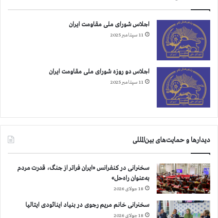
پ
ا
ا
د
اجلاس شورای ملی مقاومت ایران
ه
ت
11 سپتامبر 2025
پ
ر
ا
س
س
ی
د
د
اجلاس دو روزه شورای ملی مقاومت ایران
ا
11 سپتامبر 2025
ر
ا
ن
د
ر
دیدارها و حمایت‌های بین‌المللی
ل
ی
س
سخنرانی در کنفرانس «ایران فراتر از جنگ، قدرت مردم
ت
به‌عنوان راه‌حل»
ت
18 جولای 2026
ر
و
سخنرانی خانم مریم رجوی در بنیاد اینائودی ایتالیا
ر
18 جولای 2026