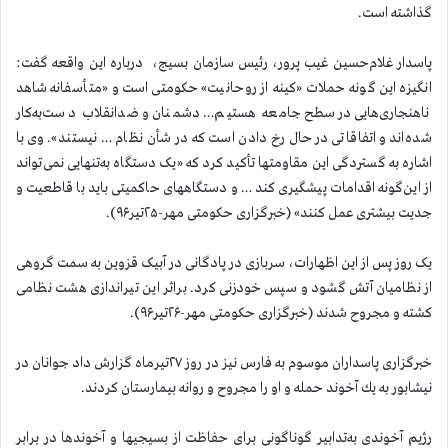
گذاشته است.
پاسدار غلام‌‌حسین غیب پرور، رئیس سازمان بسیج،
درباره این واقعه گفت:‌
انگیزه این گونه حملات «کینه از روحانیت» حكومتی است و «متأسفانه شاهد
ناهنجاری‌هایی در سطح جامعه هستیم… دشمنان و ضدانقلاب دست‌به‌کار
شده‌اند و اتفاقاتی در حال رخ دادن است که در شأن نظام … نیستند». وی با
اشاره به گستردگی این مقاومتها تأکید کرد که «یک دستگاه به‌تنهایی نمی‌تواند
از این‌گونه اقدامات پیشگیری کند … و دستگاههای حاکمیتی باید با قاطعیت و
جدیت بیشتری عمل کنند» (خبرگزاری حکومتی مهر-۲۵تیر۹۶).
یک روز پس از این اظهارات، سربازی در پادگانی در آبیک قزوین به سمت گروهی
از نظامیان آتش گشود و سپس خودزنی کرد. براثر این تیراندازی هشت نظامی
کشته و مجروح شدند (خبرگزاری حکومتی مهر-۲۶تیر۹۶).
خبرگزاری پاسداران موسوم به فارس نیز در روز ۲۷تیرماه گزارش داد جوانان در
نیشابور به یك آخوند حمله و او را مجروح و روانه بیمارستان كردند.
رژیم آخوندی به‌تدابیر گوناگونی برای حفاظت از بسیجیها و آخوندها در برابر