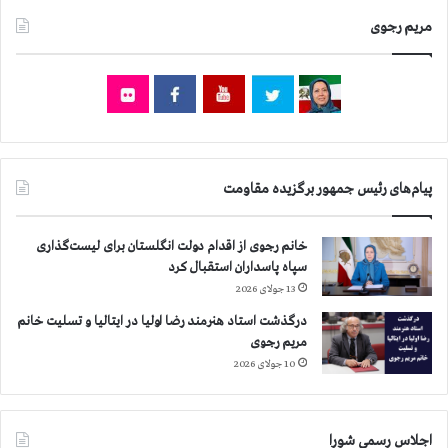
ن
س
د
مریم رجوی
ت
ی
ح
و
ك
ف
و
ر
م
ا
ت
خ
ن
و
ا
پیام‌های رئیس جمهور برگزیده مقاومت
ا
ج
ن
و
ب
ا
خانم رجوی از اقدام دولت انگلستان برای لیست‌گذاری
ه
ن
سپاه پاسداران استقبال کرد
ن
م
13 جولای 2026
ا
ر
م
درگذشت استاد هنرمند رضا اولیا در ایتالیا و تسلیت خانم
د
گ
مریم رجوی
ا
ذ
ن
10 جولای 2026
ا
ب
ر
ه
ی
ش
اجلاس رسمی شورا
س
ه