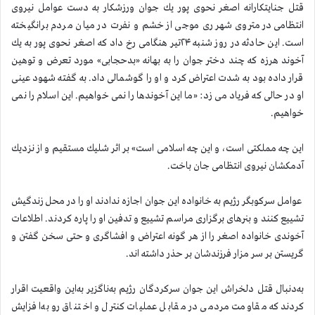
قتل جنایتكارانه اصغر نحوی پور یك جوان ورزشكار به دست عوامل نیروی
انتظامی در متروی شهر ری موجی از خشم و نفرت در میان مردم برانگیخته
است. این حادثه در روز شنبه ۲۴تیر هنگامی رخ داد كه اصغر نحوی پور به یك
آخوند هرزه كه چند دختر جوان را به بهانه «بدحجابی» مورد تعرض و توهین
قرار داده بود به شدت اعتراض كرد و او را گوشمالی داد. به گفته شهود عینی
او در حالی كه فریاد می زد: «ما این آخوندها را نمی خواهیم. این اسلام را نمی
خواهیم.
این چه مملكتی است، و این چه اسلامی است» بر اثر شلیك مستقیم و از نزدیك
آدمكشان نیروی انتظامی جان باخت.
عوامل سركوبگر رژیم به خانواده این جوان اجازه ندادند او را در محل زندگیش
تشییع كنند و بنرهای برگزاری مراسم تشییع و تدفین او را پاره كردند. اطلاعات
آخوندی خانواده اصغر را از هر گونه اعتراض و افشاگری و حتی سخن گفتن و
گریستن بر سر مزار فرزندشان بر حذر داشته اند.
به‌دنبال قتل دلخراش این جوان سركردگان رژیم به‌ناگزیر به‌این واقعیت اقرار
کردند که مقاومت مردمی در مقابل عملیات کنترل و اختناق رو به‌افزایش