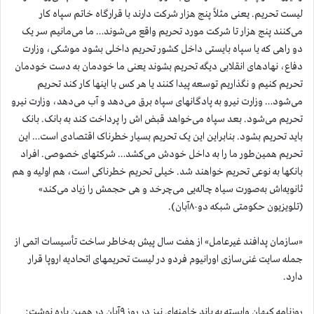
لیست تحریم. یعنی مثلاً پنج هزار شرکت دارند با قرارگاه خاتم سپاه کار
می‌کنند پنج هزار تا شرکت مورد تحریم واقع می‌شوند… ما می‌مانیم سر یک
دو راهی که یا سپاه بایستی داخل کشور تحریم داخلی بشود موشکی، وزارت
دفاع، نهادهای انقلابی دیگه تحریم بشوند یعنی ما خودمان به دست خودمان
تحریم کنیم و نگذاریم توسعه پیدا کنند یا هر کس با اینها کار کند تحریم
می‌شود… وزارت نیرو به پادگانهای سپاه برق می‌دهد و آب می‌دهد، وزارت نیرو
تحریم می‌شود. بعد سپاه می‌خواهد قبض اش را پرداخت کند به بانک. بانک
باید تحریم بشود. بنابراین این یک تحریم بسیار خطرناک اقتصادی است… این
تحریم همین‌طور ما را به داخل خودش می‌کشد… شرکتهای خصوصی. افراد
بانکها به نوعی تحریم خواهند شد. خیلی تحریم خطرناکی است، هم اولیه و هم
ثانویه‌اش به‌صورت سیاه چاله‌یی می‌چرخد و هی حجمش را زیاد می‌کند»
(تلویزیون حکومتی شبکه دو-۸آبان).
«سازمان پدافند غیرعامل» از هفت سال پیش به‌خاطر ساخت تأسیسات اتمی از
جمله سایت غنی‌سازی اورانیوم فردو در لیست تحریمهای اتحادیه اروپا قرار
دارد.
روزنامه کیهان وابسته به باند خامنه‌ای نیز در روز ۹آبان در همین باره نوشت:‌