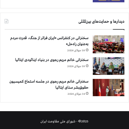
د
ه
ا
دیدارها و حمایت‌های بین‌المللی
ن
و
و
سخنرانی در کنفرانس «ایران فراتر از جنگ، قدرت مردم
ا
به‌عنوان راه‌حل»
ب
18 جولای 2026
س
ت
سخنرانی خانم مریم رجوی در بنیاد اینائودی ایتالیا
گ
18 جولای 2026
ا
ن
سخنرانی خانم مریم رجوی در جلسه استماع کمیسیون
س
حقوق‌بشر سنای ایتالیا
پ
16 جولای 2026
ا
ه
2025© - شورای ملی مقاومت ایران