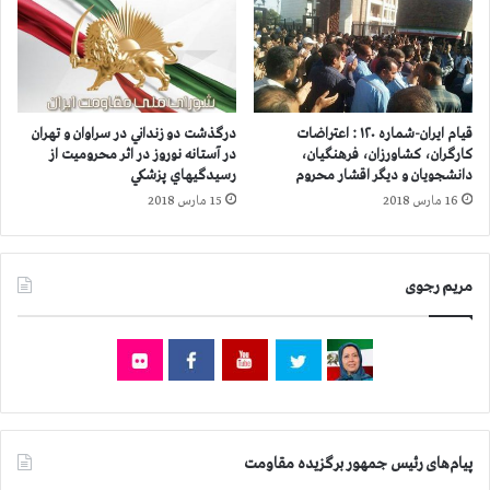
ا
ا
ن
ر
پ
ب
ا
ه
س
ع
د
ن
قیام ایران-شماره ۱۲۰ : اعتراضات
درگذشت دو زنداني در سراوان و تهران
ا
و
کارگران، کشاورزان، فرهنگیان،
در آستانه نوروز در اثر محروميت از
ر
ا
دانشجویان و دیگر اقشار محروم
رسيدگيهاي پزشكي
ا
ن
16 مارس 2018
15 مارس 2018
ن
س
و
ر
ف
ب
ر
مریم رجوی
ا
ا
ز
خ
ر
و
س
ا
د
ن
ف
ب
ت
ه
ر
پیام‌های رئیس جمهور برگزیده مقاومت
گ
خ