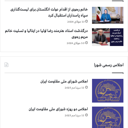
س
ا
ت
م
خانم رجوی از اقدام دولت انگلستان برای لیست‌گذاری
ر
ن
سپاه پاسداران استقبال کرد
ش
ه
13 جولای 2026
ت
ا
ح
درگذشت استاد هنرمند رضا اولیا در ایتالیا و تسلیت خانم
ي
ر
مریم رجوی
م
ي
ن
10 جولای 2026
م
ص
ه
و
ا
ب
اجلاس رسمی شورا
ب
ش
ه
د
د
اجلاس شورای ملی مقاومت ایران
ي
11 سپتامبر 2025
گ
ر
ف
ر
اجلاس دو روزه شورای ملی مقاومت ایران
م
11 سپتامبر 2025
ا
ن