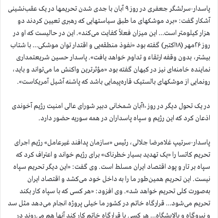
پاسدار-سرلشگر جعفری در روز ۹ آبان با جدی شدن تحریمها در یک عقب‌نشینی
آشکار گفت: «برد موشکهای‌ ما طبق سیاستهایی که رهبری تعیین کردند دو
هزار کیلومتر است… این میزان فعلاً کفایت می‌کند». این در حالیست که او در
روز ۲۶مهر (۱۸اکتبر) گفته بود «نفوذ منطقه‌یی و اقتدار توان موشکی… با شتاب
بیشتر، بدون وقفه ارتقاء و تداوم خواهد یافت». پاسدار حسین شریعتمداری
نماینده خامنه‌ای نیز در کیهان گفته بود «مؤثرترین واکنش ما می‌تواند و باید،
رونمایی از موشکهای بالستیک قاره‌پیمایی باشد که پاشنه آشیل آمریکاست».
در یک تحول دیگر در روز ۱۰آبان شمخانی دبیر شورای عالی امنیت رژیم آخوندی
اذعان کرد که این رژیم و سپاه پاسداران در همه سوریه حضور دارد.
پاسدار-سرتیپ غلامرضا جلالی، رئیس «سازمان پدافند غیرعامل» رژیم اجرای
تحریم کاتسا را «یک تهدید بسیار خطرناک» برای رژیم خواند و اعتراف کرد که
سپاه بر تار و پود اقتصاد ایران مسلط است. وی گفت: «این دیگر تحریم سپاه
نیست. این تحریم همین‌طور ما را به داخل خود می‌کشد و اقتصاد ایران
به‌صورت کلی تحریم خواهد شد». وی افزود: «هر کسی که با سپاه کار بکند
تحریم می‌شود… قرارگاه خاتم در کشور ما خیلی پروژه انجام می‌دهد مثل سد
و نیروگاه و پالایشگاه… هر کسی با قرارگاه خاتم کار کند آنها هم می‌روند در