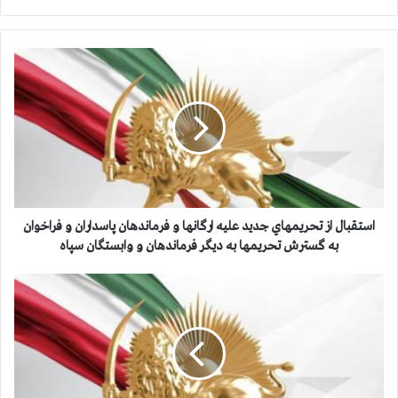
ا
س
ت
ق
ب
ا
ل
ا
ز
ت
استقبال از تحريمهاي جديد عليه ارگانها و فرماندهان پاسداران و فراخوان
ح
به گسترش تحريمها به ديگر فرماندهان و وابستگان سپاه
ر
ي
ی
م
ک
ه
ش
ا
ک
ي
ن
ج
ج
د
ه