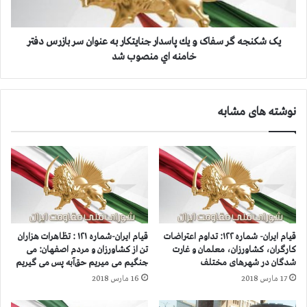
ي
گ
د
ر
ع
س
یک شکنجه گر سفاک و يك پاسدار جنايتكار به عنوان سر بازرس دفتر
ل
ف
خامنه اي منصوب شد
ي
ا
ه
ک
ا
و
نوشته های مشابه
ر
ي
گ
ك
ا
پ
ن
ا
ه
س
ا
د
و
ا
ف
ر
ر
ج
قیام ایران- شماره ۱۲۲: تداوم اعتراضات
قیام ایران-شماره ۱۲۱ : تظاهرات هزاران
م
ن
کارگران، کشاورزان، معلمان و غارت
تن از کشاورزان و مردم اصفهان: می
ا
ا
شدگان در شهرهای مختلف
جنگیم می میریم حق‌آبه پس می گیریم
ن
ي
17 مارس 2018
16 مارس 2018
د
ت
ه
ك